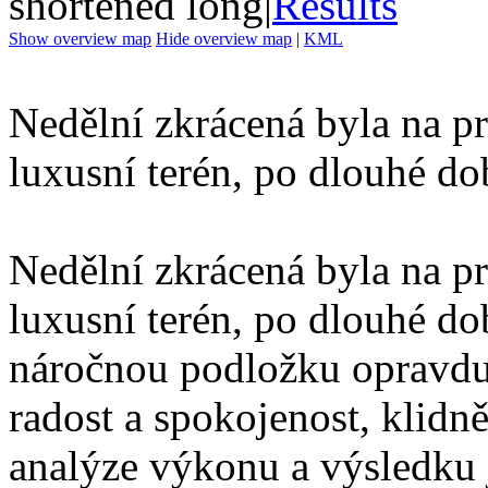
shortened long
|
Results
Show overview map
Hide overview map
|
KML
Nedělní zkrácená byla na p
luxusní terén, po dlouhé dob
Nedělní zkrácená byla na p
luxusní terén, po dlouhé dob
náročnou podložku opravdu
radost a spokojenost, klidně
analýze výkonu a výsledku j