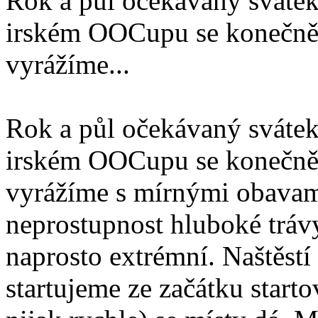
Rok a půl očekávaný svátek
irském OOCupu se konečně 
vyrážíme...
Rok a půl očekávaný svátek
irském OOCupu se konečně 
vyrážíme s mírnými obavami
neprostupnost hluboké trávy
naprosto extrémní. Naštěstí 
startujeme ze začátku star