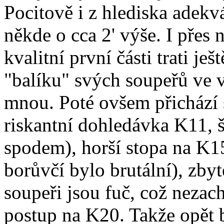
Pocitově i z hlediska adekv
někde o cca 2' výše. I přes 
kvalitní první části trati je
"balíku" svých soupeřů ve v
mnou. Poté ovšem přichází sl
riskantní dohledávka K11, š
spodem), horší stopa na K15
borůvčí bylo brutální), zby
soupeři jsou fuč, což nezac
postup na K20. Takže opět 