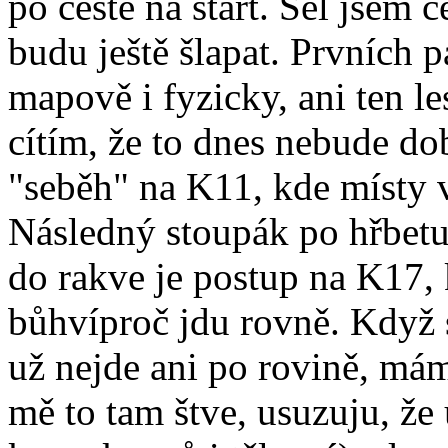
po cestě na start. Šel jsem 
budu ještě šlapat. Prvních p
mapově i fyzicky, ani ten le
cítím, že to dnes nebude do
"seběh" na K11, kde místy v 
Následný stoupák po hřbetu 
do rakve je postup na K17,
bůhvíproč jdu rovně. Když 
už nejde ani po rovině, má
mě to tam štve, usuzuju, že