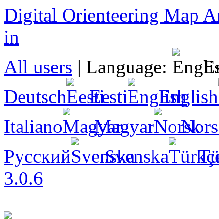
Digital Orienteering Map A
in
All users
|
Language:
E
Deutsch
Eesti
English
Italiano
Magyar
Nors
Русский
Svenska
Tü
3.0.6