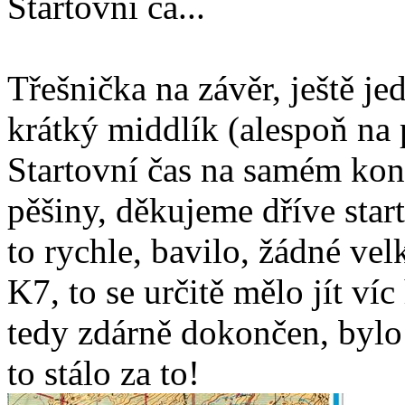
Startovní ča...
Třešnička na závěr, ještě j
krátký middlík (alespoň n
Startovní čas na samém kon
pěšiny, děkujeme dříve star
to rychle, bavilo, žádné ve
K7, to se určitě mělo jít v
tedy zdárně dokončen, bylo 
to stálo za to!