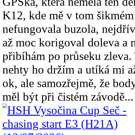
GPSka, která neměla ten de
K12, kde mě v tom šikmém 
nefungovala buzola, nejdří
až moc korigoval doleva a 
přibíhám po průseku zleva
nehty ho držím a utíká mi 
ok, ale samozřejmě, že body
měl být při čistém závodě...