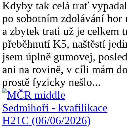
Kdyby tak celá trať vypadala
po sobotním zdolávání hor 
a zbytek trati už je celkem t
přeběhnutí K5, naštěstí jed
jsem úplně gumovej, posled
ani na rovině, v cíli mám d
prostě fyzicky nešlo...