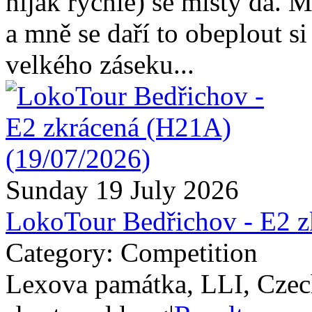
nijak rychle) se místy dá. 
a mně se daří to obeplout s
velkého záseku...
Sunday 19 July 2026
LokoTour Bedřichov - E2 
Category: Competition
Lexova památka, LLI, Czec