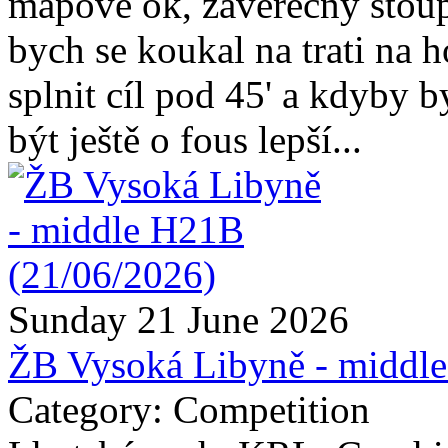
mapově ok, závěrečný stoupá
bych se koukal na trati na 
splnit cíl pod 45' a kdyby 
být ještě o fous lepší...
Sunday 21 June 2026
ŽB Vysoká Libyně - middl
Category: Competition