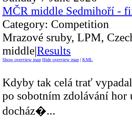
MČR middle Sedmihoří - f
Category: Competition
Mrazové sruby, LPM, Czec
middle
|
Results
Show overview map
Hide overview map
|
KML
Kdyby tak celá trať vypadala
po sobotním zdolávání hor 
docház�...