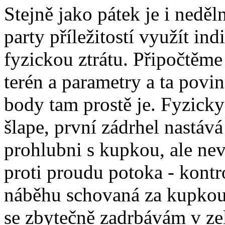
Stejně jako pátek je i nedě
party příležitostí využít ind
fyzickou ztrátu. Připočtěme
terén a parametry a ta povi
body tam prostě je. Fyzicky
šlape, první zádrhel nastáv
prohlubni s kupkou, ale nev
proti proudu potoka - kont
náběhu schovaná za kupkou.
se zbytečně zadrbávám v ze