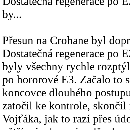
Dostatečná regenerace po E
by...
Přesun na Crohane byl dopr
Dostatečná regenerace po E
byly všechny rychle rozptýl
po hororové E3. Začalo to 
koncovce dlouhého postup
zatočil ke kontrole, skončil
Vojťáka, jak to razí přes úd