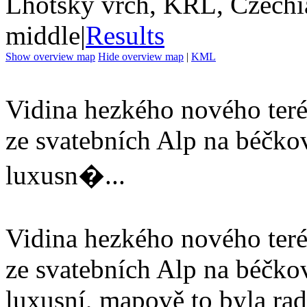
Lhotský vrch, KRL, Czechi
middle
|
Results
Show overview map
Hide overview map
|
KML
Vidina hezkého nového teré
ze svatebních Alp na béčko
luxusn�...
Vidina hezkého nového teré
ze svatebních Alp na béčko
luxusní, mapově to byla rad