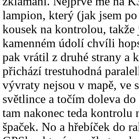
zklamání. Nejprve mě na K3
lampion, který (jak jsem po c
kousek na kontrolou, takž
kamenném údolí chvíli hop
pak vrátil z druhé strany a 
přichází trestuhodná paralel
vývraty nejsou v mapě, ve s
světlince a točím doleva do
tam nakonec teda kontrolu
špaček. No a hřebíček do ra