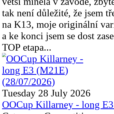
větší minela v závodě, zbyte
tak není důležité, že jsem t
na K13, moje originální va
a ke konci jsem se dost zas
TOP etapa...
Tuesday 28 July 2026
OOCup Killarney - long E