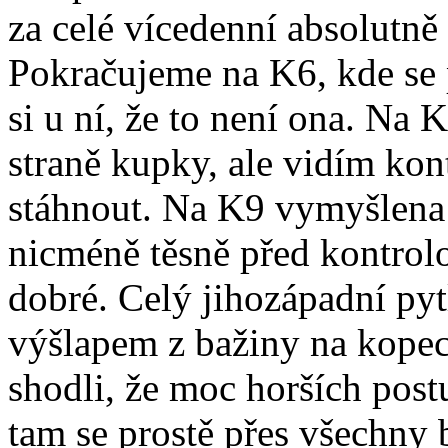
za celé vícedenní absolutně
Pokračujeme na K6, kde se
si u ní, že to není ona. Na
straně kupky, ale vidím ko
stáhnout. Na K9 vymyšlena 
nicméně těsně před kontrolo
dobré. Celý jihozápadní pytl
výšlapem z bažiny na kopec
shodli, že moc horších post
tam se prostě přes všechny 