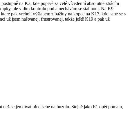
číná postupně na K3, kde poprvé za celé vícedenní absolutně ztrácím
 kupky, ale vidím kontrolu pod a nechávám se stáhnout. Na K9
, které pak vrcholí výšlapem z bažiny na kopec na K17, kde jsme se s
ci už jsem naštvanej, frustrovanej, takže ještě K19 a pak už
 než se jen dívat před sebe na buzolu. Stejně jako E1 opět pomalu,