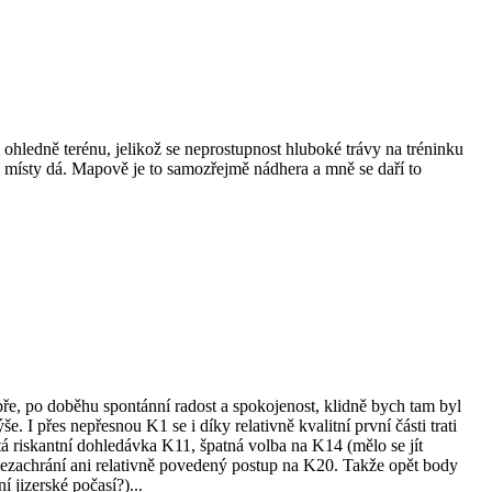
ledně terénu, jelikož se neprostupnost hluboké trávy na tréninku
se místy dá. Mapově je to samozřejmě nádhera a mně se daří to
ře, po doběhu spontánní radost a spokojenost, klidně bych tam byl
. I přes nepřesnou K1 se i díky relativně kvalitní první části trati
tá riskantní dohledávka K11, špatná volba na K14 (mělo se jít
 nezachrání ani relativně povedený postup na K20. Takže opět body
 jizerské počasí?)...