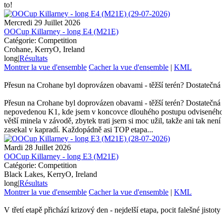
to!
Mercredi 29 Juillet 2026
OOCup Killarney - long E4 (M21E)
Catégorie: Competition
Crohane, KerryO, Ireland
long
|
Résultats
Montrer la vue d'ensemble
Cacher la vue d'ensemble
|
KML
Přesun na Crohane byl doprovázen obavami - těžší terén? Dostatečná 
Přesun na Crohane byl doprovázen obavami - těžší terén? Dostatečná 
nepovedenou K1, kde jsem v koncovce dlouhého postupu odviseného za 
větší minela v závodě, zbytek trati jsem si moc užil, takže ani tak ne
zasekal v kapradí. Každopádně asi TOP etapa...
Mardi 28 Juillet 2026
OOCup Killarney - long E3 (M21E)
Catégorie: Competition
Black Lakes, KerryO, Ireland
long
|
Résultats
Montrer la vue d'ensemble
Cacher la vue d'ensemble
|
KML
V třetí etapě přichází krizový den - nejdelší etapa, pocit falešné jistoty