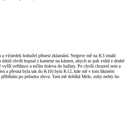
on a výsledek bohužel přinesl zklamání. Nejprve mě na K3 zmátl
 údolí chvíli hopsal z kamene na kámen, abych se pak vrátil z druhé
é vyšší světlince a točím doleva do bažiny. Po chvíli chození sem a
 den a přesná byla tak do K10) byla K12, kde mě v tom šikmém
le přibíhám po průseku zleva. Tam mě dobíhá Mele, zuby nehty ho