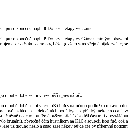
Cupu se konečně naplnil! Do první etapy vyrážíme...
upu se konečně naplnil! Do první etapy vyrážíme s mírnými obavami oh
tartujeme ze začátku startovky, běžet (ovšem samozřejmě nijak rychle) 
o dlouhé době se mi v lese běží i přes nároč...
 po dlouhé době se mi v lese běží i přes náročnou podložku opravdu dob
citově i z hlediska adekvátních bodů bych si přál být někde o cca 2' výše
tině těsně nade mnou. Poté ovšem přichází slabší část trati - nezvládnu
ylo brutální), zbytečná čára hustníkem na K16 a soupeři jsou fuč, což
v lese už dlouho nešlo a snad zase někdy půjde (že by příjemné podzimní