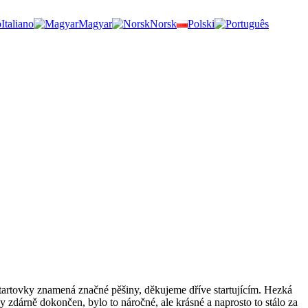
Italiano
Magyar
Norsk
Polski
tartovky znamená značné pěšiny, děkujeme dříve startujícím. Hezká
y zdárně dokončen, bylo to náročné, ale krásné a naprosto to stálo za