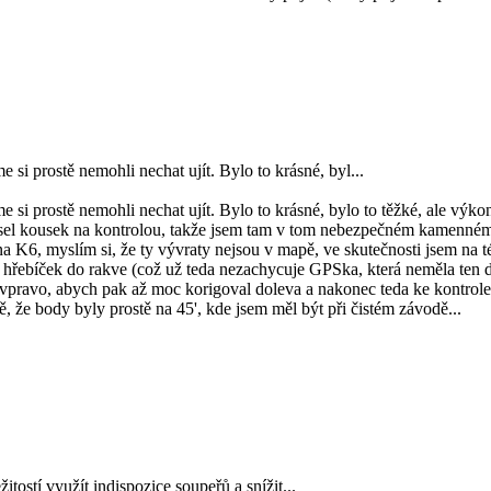
si prostě nemohli nechat ujít. Bylo to krásné, byl...
 si prostě nemohli nechat ujít. Bylo to krásné, bylo to těžké, ale výk
) visel kousek na kontrolou, takže jsem tam v tom nebezpečném kamenném
na K6, myslím si, že ty vývraty nejsou v mapě, ve skutečnosti jsem na t
 hřebíček do rakve (což už teda nezachycuje GPSka, která neměla ten
 vpravo, abych pak až moc korigoval doleva a nakonec teda ke kontro
, že body byly prostě na 45', kde jsem měl být při čistém závodě...
itostí využít indispozice soupeřů a snížit...