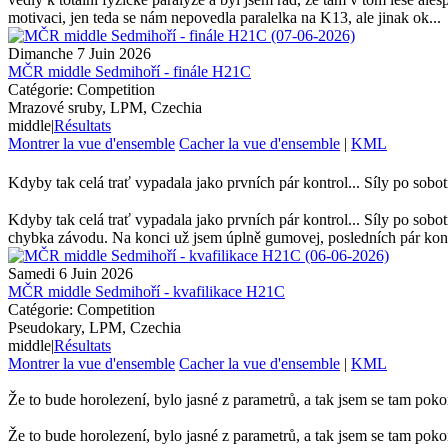
motivaci, jen teda se nám nepovedla paralelka na K13, ale jinak ok...
Dimanche 7 Juin 2026
MČR middle Sedmihoří - finále H21C
Catégorie: Competition
Mrazové sruby, LPM, Czechia
middle
|
Résultats
Montrer la vue d'ensemble
Cacher la vue d'ensemble
|
KML
Kdyby tak celá trať vypadala jako prvních pár kontrol... Síly po sob
Kdyby tak celá trať vypadala jako prvních pár kontrol... Síly po sobot
chybka závodu. Na konci už jsem úplně gumovej, posledních pár kontro
Samedi 6 Juin 2026
MČR middle Sedmihoří - kvafilikace H21C
Catégorie: Competition
Pseudokary, LPM, Czechia
middle
|
Résultats
Montrer la vue d'ensemble
Cacher la vue d'ensemble
|
KML
Že to bude horolezení, bylo jasné z parametrů, a tak jsem se tam poko
Že to bude horolezení, bylo jasné z parametrů, a tak jsem se tam pok