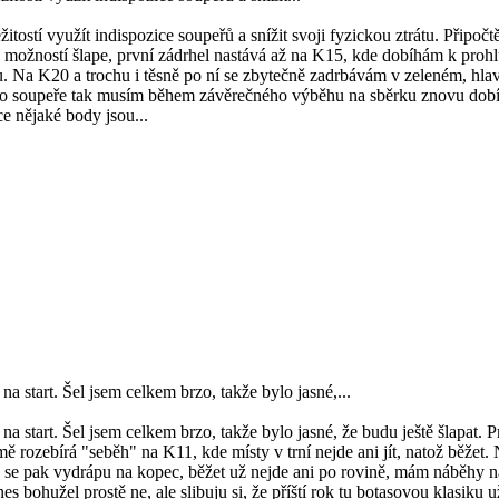
žitostí využít indispozice soupeřů a snížit svoji fyzickou ztrátu. Připo
h možností šlape, první zádrhel nastává až na K15, kde dobíhám k prohl
 Na K20 a trochu i těsně po ní se zbytečně zadrbávám v zeleném, hlav
o soupeře tak musím během závěrečného výběhu na sběrku znovu dobíha
e nějaké body jsou...
a start. Šel jsem celkem brzo, takže bylo jasné,...
a start. Šel jsem celkem brzo, takže bylo jasné, že budu ještě šlapat. Pr
ě rozebírá "seběh" na K11, kde místy v trní nejde ani jít, natož běžet. 
se pak vydrápu na kopec, běžet už nejde ani po rovině, mám náběhy na
es bohužel prostě ne, ale slibuju si, že příští rok tu botasovou klasiku 