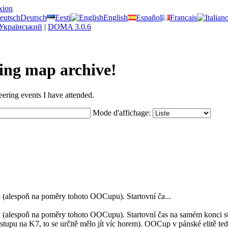
xion
Deutsch
Eesti
English
Español
Français
Український
|
DOMA 3.0.6
ring map archive!
eering events I have attended.
Mode d'affichage:
k (alespoň na poměry tohoto OOCupu). Startovní ča...
ík (alespoň na poměry tohoto OOCupu). Startovní čas na samém konci s
tupu na K7, to se určitě mělo jít víc horem). OOCup v pánské elitě ted