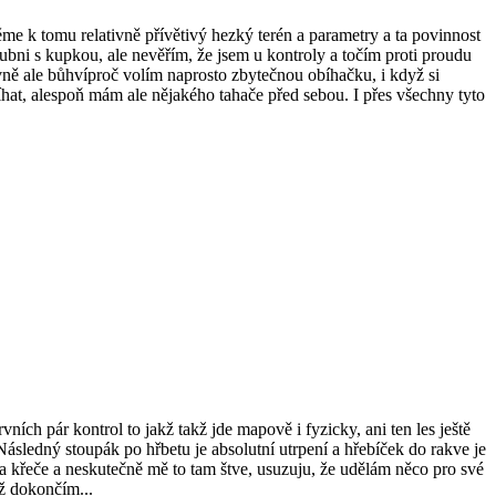
čtěme k tomu relativně přívětivý hezký terén a parametry a ta povinnost
ubni s kupkou, ale nevěřím, že jsem u kontroly a točím proti proudu
ně ale bůhvíproč volím naprosto zbytečnou obíhačku, i když si
t, alespoň mám ale nějakého tahače před sebou. I přes všechny tyto
vních pár kontrol to jakž takž jde mapově i fyzicky, ani ten les ještě
Následný stoupák po hřbetu je absolutní utrpení a hřebíček do rakve je
 křeče a neskutečně mě to tam štve, usuzuju, že udělám něco pro své
už dokončím...