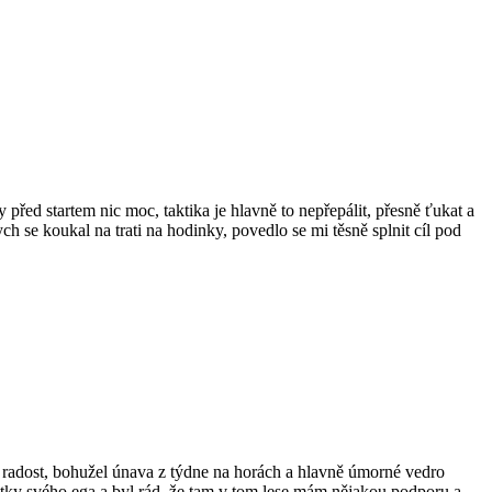
před startem nic moc, taktika je hlavně to nepřepálit, přesně ťukat a
h se koukal na trati na hodinky, povedlo se mi těsně splnit cíl pod
 radost, bohužel únava z týdne na horách a hlavně úmorné vedro
ytky svého ega a byl rád, že tam v tom lese mám nějakou podporu a