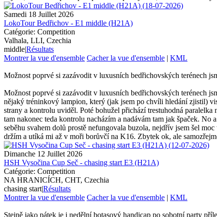
Samedi 18 Juillet 2026
LokoTour Bedřichov - E1 middle (H21A)
Catégorie: Competition
Valhala, LLI, Czechia
middle
|
Résultats
Montrer la vue d'ensemble
Cacher la vue d'ensemble
|
KML
Možnost poprvé si zazávodit v luxusních bedřichovských terénech jsme 
Možnost poprvé si zazávodit v luxusních bedřichovských terénech jsme
nějaký tréninkový lampion, který (jak jsem po chvíli hledání zjistil
strany a kontrolu uviděl. Poté bohužel přichází trestuhodná paralelka 
tam nakonec teda kontrolu nacházím a nadávám tam jak špaček. No a
seběhu svahem dolů prostě nefungovala buzola, nejdřív jsem šel moc
držím a utíká mi až v moři borůvčí na K16. Zbytek ok, ale samozřejmě
Dimanche 12 Juillet 2026
HSH Vysočina Cup Seč - chasing start E3 (H21A)
Catégorie: Competition
NA HRANICÍCH, CHT, Czechia
chasing start
|
Résultats
Montrer la vue d'ensemble
Cacher la vue d'ensemble
|
KML
Stejně jako pátek je i nedělní botasový handicap po sobotní party přílež