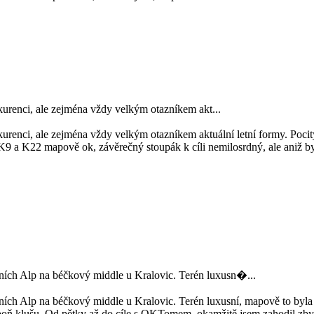
nkurenci, ale zejména vždy velkým otazníkem akt...
urenci, ale zejména vždy velkým otazníkem aktuální letní formy. Pocity 
 K9 a K22 mapově ok, závěrečný stoupák k cíli nemilosrdný, ale aniž byc
bních Alp na béčkový middle u Kralovic. Terén luxusn�...
ních Alp na béčkový middle u Kralovic. Terén luxusní, mapově to byla
alespoň klušu. Od pětky až do cíle s OKTomem, okamžitě jsem zahodil zb