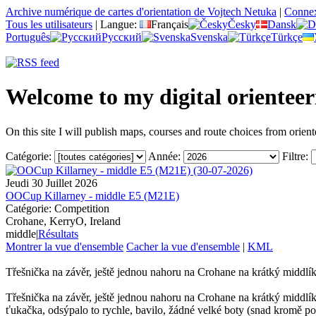
Archive numérique de cartes d'orientation de Vojtech Netuka
|
Conne
Tous les utilisateurs
|
Langue:
Français
Česky
Dansk
Português
Русский
Svenska
Türkçe
Welcome to my digital orientee
On this site I will publish maps, courses and route choices from orient
Catégorie:
Année:
Filtre:
Jeudi 30 Juillet 2026
OOCup Killarney - middle E5 (M21E)
Catégorie: Competition
Crohane, KerryO, Ireland
middle
|
Résultats
Montrer la vue d'ensemble
Cacher la vue d'ensemble
|
KML
Třešnička na závěr, ještě jednou nahoru na Crohane na krátký middlí
Třešnička na závěr, ještě jednou nahoru na Crohane na krátký middl
ťukačka, odsýpalo to rychle, bavilo, žádné velké boty (snad kromě pos