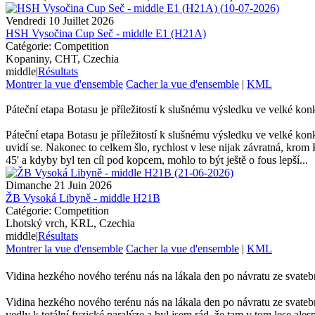
Vendredi 10 Juillet 2026
HSH Vysočina Cup Seč - middle E1 (H21A)
Catégorie: Competition
Kopaniny, CHT, Czechia
middle
|
Résultats
Montrer la vue d'ensemble
Cacher la vue d'ensemble
|
KML
Páteční etapa Botasu je příležitostí k slušnému výsledku ve velké ko
Páteční etapa Botasu je příležitostí k slušnému výsledku ve velké konk
uvidí se. Nakonec to celkem šlo, rychlost v lese nijak závratná, krom
45' a kdyby byl ten cíl pod kopcem, mohlo to být ještě o fous lepší...
Dimanche 21 Juin 2026
ŽB Vysoká Libyně - middle H21B
Catégorie: Competition
Lhotský vrch, KRL, Czechia
middle
|
Résultats
Montrer la vue d'ensemble
Cacher la vue d'ensemble
|
KML
Vidina hezkého nového terénu nás na lákala den po návratu ze svate
Vidina hezkého nového terénu nás na lákala den po návratu ze svateb
vedly k totální fyzické paralýze a byl jsem rád, že tam v tom lese 