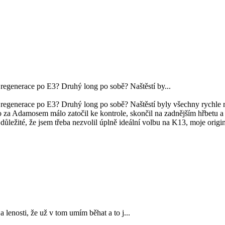
regenerace po E3? Druhý long po sobě? Naštěstí by...
regenerace po E3? Druhý long po sobě? Naštěstí byly všechny rychle ro
Adamosem málo zatočil ke kontrole, skončil na zadnějším hřbetu a jen
ní důležité, že jsem třeba nezvolil úplně ideální volbu na K13, moje ori
 a lenosti, že už v tom umím běhat a to j...