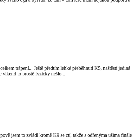
celkem trápení... Ještě předtím lehké přeběhnutí K5, naštěstí jediná
víkend to prostě fyzicky nešlo...
apově jsem to zvládl kromě K9 se ctí, takže s odřenýma ušima finále