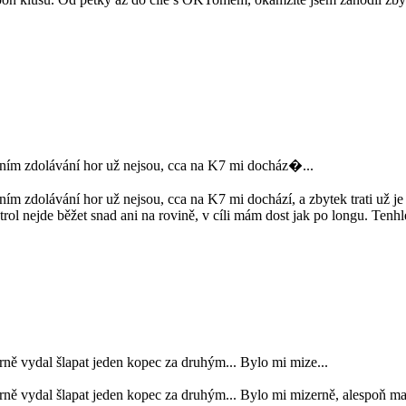
otním zdolávání hor už nejsou, cca na K7 mi docház�...
ním zdolávání hor už nejsou, cca na K7 mi dochází, a zbytek trati už je 
l nejde běžet snad ani na rovině, v cíli mám dost jak po longu. Tenhle 
rně vydal šlapat jeden kopec za druhým... Bylo mi mize...
orně vydal šlapat jeden kopec za druhým... Bylo mi mizerně, alespoň m