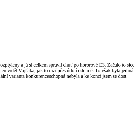
zptýleny a já si celkem spravil chuť po hororové E3. Začalo to sice
 viděl Vojťáka, jak to razí přes údolí ode mě. To však byla jediná
ginální varianta konkurenceschopná nebyla a ke konci jsem se dost