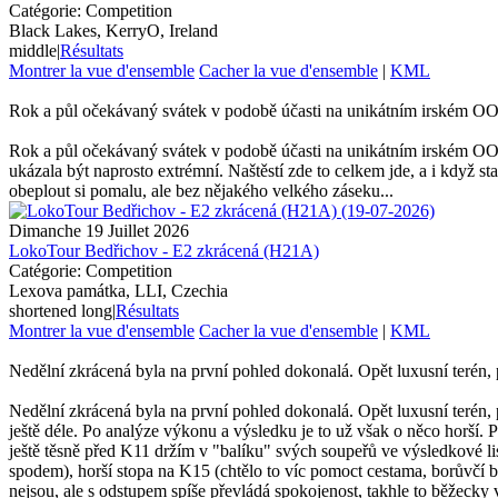
Catégorie: Competition
Black Lakes, KerryO, Ireland
middle
|
Résultats
Montrer la vue d'ensemble
Cacher la vue d'ensemble
|
KML
Rok a půl očekávaný svátek v podobě účasti na unikátním irském OO
Rok a půl očekávaný svátek v podobě účasti na unikátním irském OOC
ukázala být naprosto extrémní. Naštěstí zde to celkem jde, a i když s
obeplout si pomalu, ale bez nějakého velkého záseku...
Dimanche 19 Juillet 2026
LokoTour Bedřichov - E2 zkrácená (H21A)
Catégorie: Competition
Lexova památka, LLI, Czechia
shortened long
|
Résultats
Montrer la vue d'ensemble
Cacher la vue d'ensemble
|
KML
Nedělní zkrácená byla na první pohled dokonalá. Opět luxusní terén, p
Nedělní zkrácená byla na první pohled dokonalá. Opět luxusní terén,
ještě déle. Po analýze výkonu a výsledku je to už však o něco horší. Po
ještě těsně před K11 držím v "balíku" svých soupeřů ve výsledkové lis
spodem), horší stopa na K15 (chtělo to víc pomoct cestama, borůvčí b
nejsou, ale s odstupem spíše převládá spokojenost, takhle to běžecky 