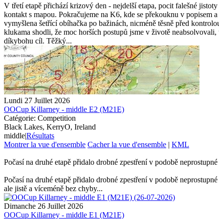
V třetí etapě přichází krizový den - nejdelší etapa, pocit falešné jist
kontakt s mapou. Pokračujeme na K6, kde se překouknu v popisem a m
vymyšlena šetřící obíhačka po bažinách, nicméně těsně před kontrolou
klukama shodli, že moc horších postupů jsme v životě neabsolvovali, t
díkybohu cíl. Těžký...
Lundi 27 Juillet 2026
OOCup Killarney - middle E2 (M21E)
Catégorie: Competition
Black Lakes, KerryO, Ireland
middle
|
Résultats
Montrer la vue d'ensemble
Cacher la vue d'ensemble
|
KML
Počasí na druhé etapě přidalo drobné zpestření v podobě neprostupné 
Počasí na druhé etapě přidalo drobné zpestření v podobě neprostupné 
ale jistě a víceméně bez chyby...
Dimanche 26 Juillet 2026
OOCup Killarney - middle E1 (M21E)