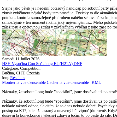
Stejně jako pátek je i nedělní botasový handicap po sobotní party příle
zkusit vyběhnout nějaké body tam prostě je. Fyzicky to dle aktuálníc
potoka - kontrola samozřejmě při druhém náběhu schovaná za kupkou.
samozřejmě v ten moment říkám, jaký nejsem génius... Mého polskéh
záležitosti a opětovnou ztrátu v závěrečném výběhu z toho zase po roc
Samedi 11 Juillet 2026
HSH Vysočina Cup Seč - long E2 (H21A) DNF
Catégorie: Competition
Bučina, CHT, Czechia
long
|
Résultats
Montrer la vue d'ensemble
Cacher la vue d'ensemble
|
KML
Náznaky, že sobotní long bude "speciální", jsme dostávali už po cestě n
Náznaky, že sobotní long bude "speciální", jsme dostávali už po cestě n
neklade takový odpor, ale cítím, že to dnes nebude dobré. Psychicky m
postup na K17, kde už nasraný a unavený bůhvíproč jdu rovně. Když 
duševní (a koneckonců i tělesné) zdraví a točím to po cestě do cíle. Dn