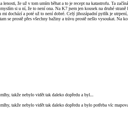
oty a lenosti, že už v tom umím běhat a to je recept na katastrofu. Ta za
yslím si u ní, že to není ona. Na K7 jsem jen kousek na druhé straně
 mi dochází a poté už to není dobré. Celý jihozápadní pytlík je utrpení
am se prostě přes všechny bažiny a trávu prostě nešlo vysoukat. Na kon
mlhy, takže nebylo vidět tak daleko dopředu a byl...
mlhy, takže nebylo vidět tak daleko dopředu a bylo potřeba víc mapovat