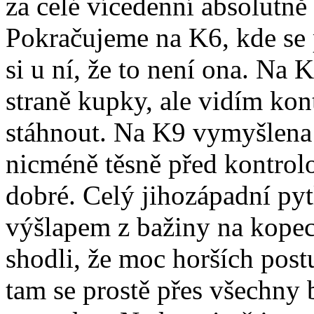
za celé vícedenní absolutně
Pokračujeme na K6, kde se
si u ní, že to není ona. Na
straně kupky, ale vidím ko
stáhnout. Na K9 vymyšlena 
nicméně těsně před kontrolo
dobré. Celý jihozápadní pytl
výšlapem z bažiny na kopec
shodli, že moc horších post
tam se prostě přes všechny 