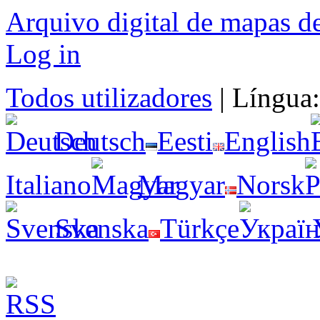
Arquivo digital de mapas d
Log in
Todos utilizadores
|
Língua
Deutsch
Eesti
English
Italiano
Magyar
Norsk
Svenska
Türkçe