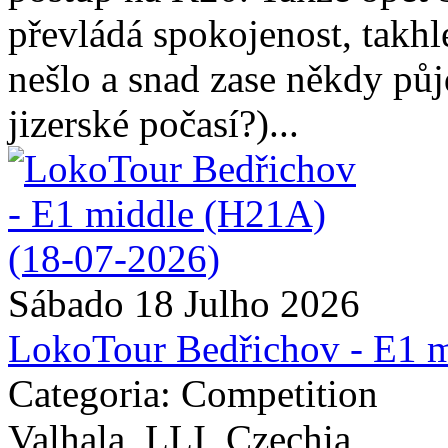
převládá spokojenost, takhl
nešlo a snad zase někdy pů
jizerské počasí?)...
Sábado 18 Julho 2026
LokoTour Bedřichov - E1 
Categoria: Competition
Valhala, LLI, Czechia