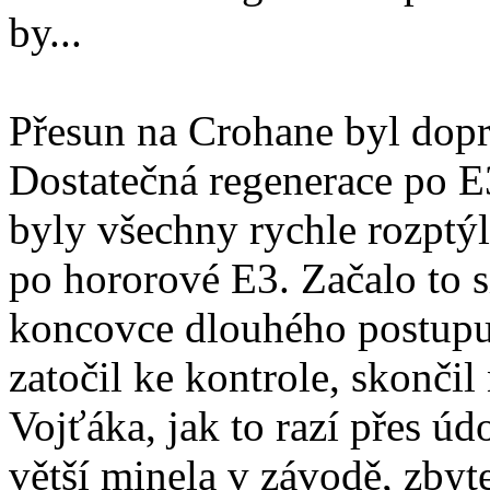
by...
Přesun na Crohane byl dopr
Dostatečná regenerace po E
byly všechny rychle rozptýl
po hororové E3. Začalo to 
koncovce dlouhého postup
zatočil ke kontrole, skončil
Vojťáka, jak to razí přes úd
větší minela v závodě, zbyte