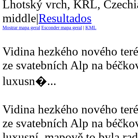
Lhotský vrch, KRL, Czechi
middle
|
Resultados
Mostrar mapa geral
Esconder mapa geral
|
KML
Vidina hezkého nového teré
ze svatebních Alp na béčko
luxusn�...
Vidina hezkého nového teré
ze svatebních Alp na béčko
luxusní, mapově to byla rad