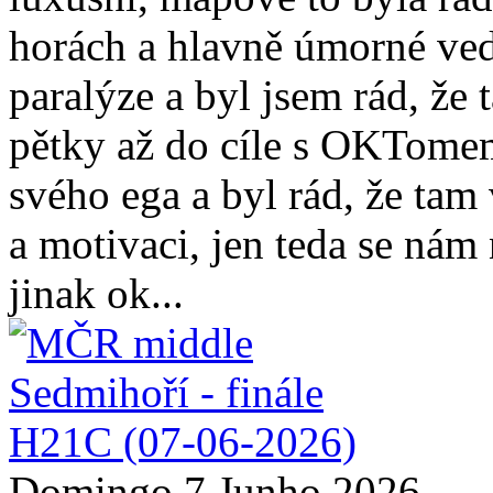
horách a hlavně úmorné vedr
paralýze a byl jsem rád, že
pětky až do cíle s OKTomem
svého ega a byl rád, že ta
a motivaci, jen teda se nám
jinak ok...
Domingo 7 Junho 2026