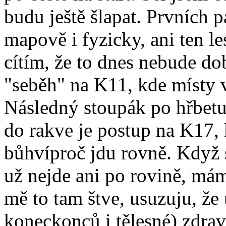
budu ještě šlapat. Prvních p
mapově i fyzicky, ani ten le
cítím, že to dnes nebude do
"seběh" na K11, kde místy v 
Následný stoupák po hřbetu 
do rakve je postup na K17,
bůhvíproč jdu rovně. Když 
už nejde ani po rovině, má
mě to tam štve, usuzuju, že
koneckonců i tělesné) zdraví