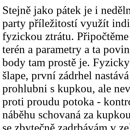
Stejně jako pátek je i nedě
party příležitostí využít ind
fyzickou ztrátu. Připočtěme
terén a parametry a ta povi
body tam prostě je. Fyzicky
šlape, první zádrhel nastáv
prohlubni s kupkou, ale nev
proti proudu potoka - kont
náběhu schovaná za kupkou.
se zbytečně zadrbávám v ze