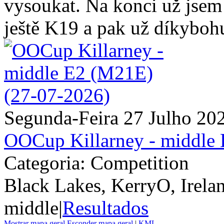
vysoukat. Na konci už jsem 
ještě K19 a pak už díkybohu
Segunda-Feira 27 Julho 20
OOCup Killarney - middle
Categoria: Competition
Black Lakes, KerryO, Irela
middle
|
Resultados
Mostrar mapa geral
Esconder mapa geral
|
KML