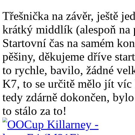
Třešnička na závěr, ještě j
krátký middlík (alespoň n
Startovní čas na samém kon
pěšiny, děkujeme dříve star
to rychle, bavilo, žádné ve
K7, to se určitě mělo jít v
tedy zdárně dokončen, bylo 
to stálo za to!