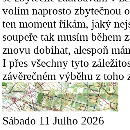
volím naprosto zbytečnou o
ten moment říkám, jaký nej
soupeře tak musím během z
znovu dobíhat, alespoň mám
I přes všechny tyto záležito
závěrečném výběhu z toho z
Sábado 11 Julho 2026