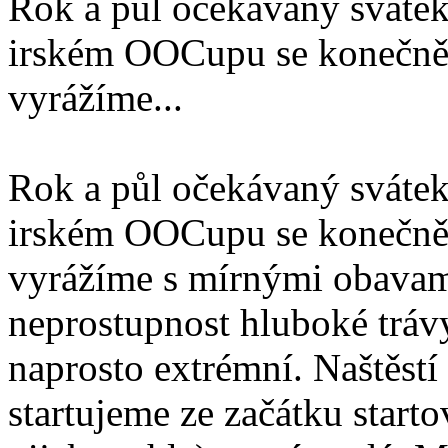
Rok a půl očekávaný svátek
irském OOCupu se konečně 
vyrážíme...
Rok a půl očekávaný svátek
irském OOCupu se konečně 
vyrážíme s mírnými obavami
neprostupnost hluboké trávy
naprosto extrémní. Naštěstí 
startujeme ze začátku star