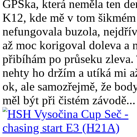
GPSka, která neměla ten de
K12, kde mě v tom šikmém 
nefungovala buzola, nejdří
až moc korigoval doleva a 
přibíhám po průseku zleva
nehty ho držím a utíká mi 
ok, ale samozřejmě, že body
měl být při čistém závodě...