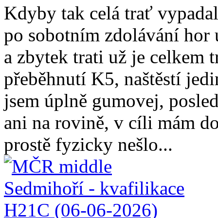
Kdyby tak celá trať vypadala
po sobotním zdolávání hor 
a zbytek trati už je celkem t
přeběhnutí K5, naštěstí jed
jsem úplně gumovej, posled
ani na rovině, v cíli mám d
prostě fyzicky nešlo...