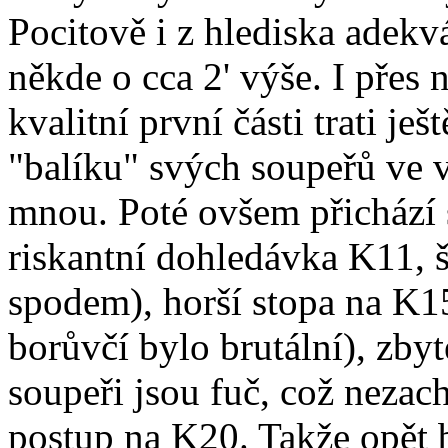
Pocitově i z hlediska adekv
někde o cca 2' výše. I přes 
kvalitní první části trati je
"balíku" svých soupeřů ve v
mnou. Poté ovšem přichází sl
riskantní dohledávka K11, š
spodem), horší stopa na K15
borůvčí bylo brutální), zby
soupeři jsou fuč, což nezac
postup na K20. Takže opět 