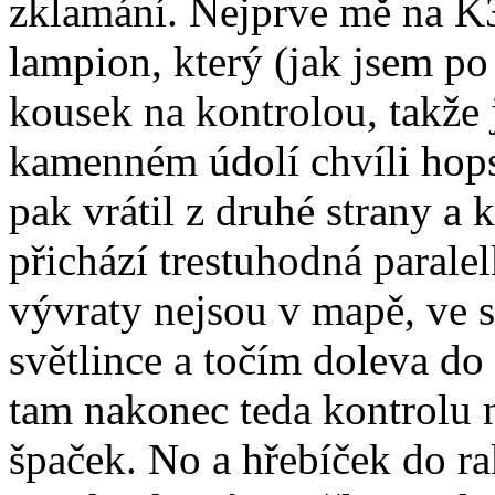
zklamání. Nejprve mě na K3
lampion, který (jak jsem po c
kousek na kontrolou, takž
kamenném údolí chvíli hop
pak vrátil z druhé strany a 
přichází trestuhodná paralel
vývraty nejsou v mapě, ve s
světlince a točím doleva do
tam nakonec teda kontrolu
špaček. No a hřebíček do ra