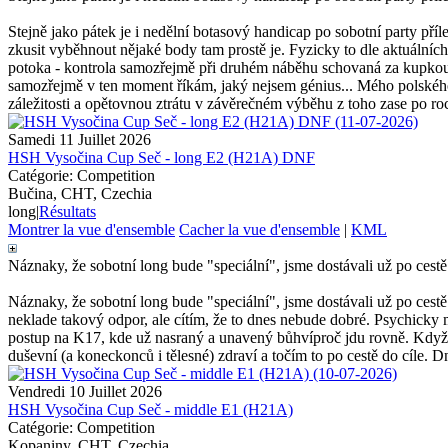
Stejně jako pátek je i nedělní botasový handicap po sobotní party příle
zkusit vyběhnout nějaké body tam prostě je. Fyzicky to dle aktuálníc
potoka - kontrola samozřejmě při druhém náběhu schovaná za kupkou.
samozřejmě v ten moment říkám, jaký nejsem génius... Mého polskéh
záležitosti a opětovnou ztrátu v závěrečném výběhu z toho zase po roc
Samedi 11 Juillet 2026
HSH Vysočina Cup Seč - long E2 (H21A) DNF
Catégorie: Competition
Bučina, CHT, Czechia
long
|
Résultats
Montrer la vue d'ensemble
Cacher la vue d'ensemble
|
KML
Náznaky, že sobotní long bude "speciální", jsme dostávali už po cestě n
Náznaky, že sobotní long bude "speciální", jsme dostávali už po cestě n
neklade takový odpor, ale cítím, že to dnes nebude dobré. Psychicky m
postup na K17, kde už nasraný a unavený bůhvíproč jdu rovně. Když 
duševní (a koneckonců i tělesné) zdraví a točím to po cestě do cíle. Dn
Vendredi 10 Juillet 2026
HSH Vysočina Cup Seč - middle E1 (H21A)
Catégorie: Competition
Kopaniny, CHT, Czechia