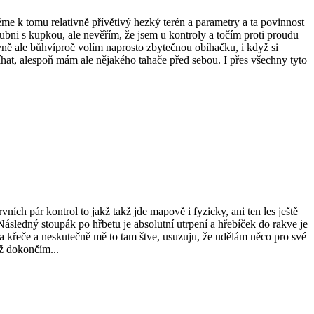
čtěme k tomu relativně přívětivý hezký terén a parametry a ta povinnost
ubni s kupkou, ale nevěřím, že jsem u kontroly a točím proti proudu
ně ale bůhvíproč volím naprosto zbytečnou obíhačku, i když si
t, alespoň mám ale nějakého tahače před sebou. I přes všechny tyto
vních pár kontrol to jakž takž jde mapově i fyzicky, ani ten les ještě
Následný stoupák po hřbetu je absolutní utrpení a hřebíček do rakve je
 křeče a neskutečně mě to tam štve, usuzuju, že udělám něco pro své
už dokončím...