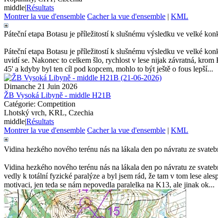
middle
|
Résultats
Montrer la vue d'ensemble
Cacher la vue d'ensemble
|
KML
Páteční etapa Botasu je příležitostí k slušnému výsledku ve velké ko
Páteční etapa Botasu je příležitostí k slušnému výsledku ve velké konk
uvidí se. Nakonec to celkem šlo, rychlost v lese nijak závratná, krom
45' a kdyby byl ten cíl pod kopcem, mohlo to být ještě o fous lepší...
Dimanche 21 Juin 2026
ŽB Vysoká Libyně - middle H21B
Catégorie: Competition
Lhotský vrch, KRL, Czechia
middle
|
Résultats
Montrer la vue d'ensemble
Cacher la vue d'ensemble
|
KML
Vidina hezkého nového terénu nás na lákala den po návratu ze svate
Vidina hezkého nového terénu nás na lákala den po návratu ze svateb
vedly k totální fyzické paralýze a byl jsem rád, že tam v tom lese 
motivaci, jen teda se nám nepovedla paralelka na K13, ale jinak ok...