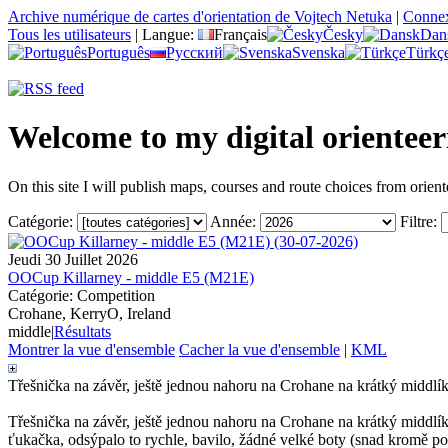
Archive numérique de cartes d'orientation de Vojtech Netuka
|
Conne
Tous les utilisateurs
|
Langue:
Français
Česky
Dan
Português
Русский
Svenska
Türkç
Welcome to my digital orientee
On this site I will publish maps, courses and route choices from orient
Catégorie:
Année:
Filtre:
Jeudi 30 Juillet 2026
OOCup Killarney - middle E5 (M21E)
Catégorie: Competition
Crohane, KerryO, Ireland
middle
|
Résultats
Montrer la vue d'ensemble
Cacher la vue d'ensemble
|
KML
Třešnička na závěr, ještě jednou nahoru na Crohane na krátký middlí
Třešnička na závěr, ještě jednou nahoru na Crohane na krátký middl
ťukačka, odsýpalo to rychle, bavilo, žádné velké boty (snad kromě pos