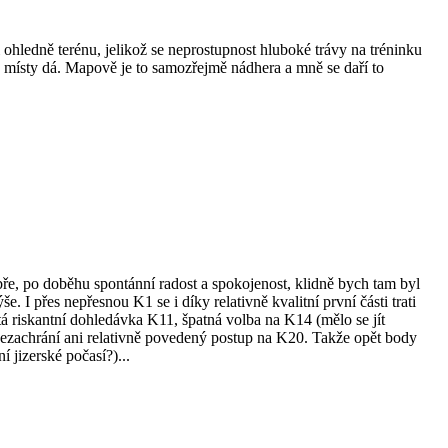
ledně terénu, jelikož se neprostupnost hluboké trávy na tréninku
se místy dá. Mapově je to samozřejmě nádhera a mně se daří to
ře, po doběhu spontánní radost a spokojenost, klidně bych tam byl
. I přes nepřesnou K1 se i díky relativně kvalitní první části trati
tá riskantní dohledávka K11, špatná volba na K14 (mělo se jít
 nezachrání ani relativně povedený postup na K20. Takže opět body
 jizerské počasí?)...