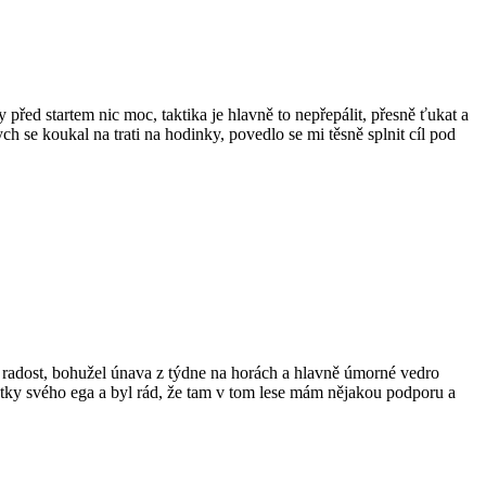
před startem nic moc, taktika je hlavně to nepřepálit, přesně ťukat a
h se koukal na trati na hodinky, povedlo se mi těsně splnit cíl pod
 radost, bohužel únava z týdne na horách a hlavně úmorné vedro
ytky svého ega a byl rád, že tam v tom lese mám nějakou podporu a