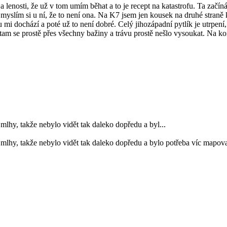
oty a lenosti, že už v tom umím běhat a to je recept na katastrofu. Ta za
yslím si u ní, že to není ona. Na K7 jsem jen kousek na druhé straně
 mi dochází a poté už to není dobré. Celý jihozápadní pytlík je utrpení
am se prostě přes všechny bažiny a trávu prostě nešlo vysoukat. Na kon
mlhy, takže nebylo vidět tak daleko dopředu a byl...
mlhy, takže nebylo vidět tak daleko dopředu a bylo potřeba víc mapovat