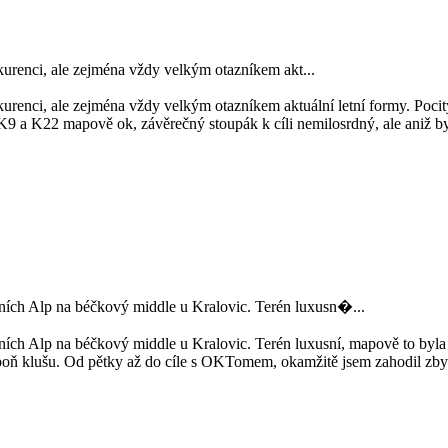
nkurenci, ale zejména vždy velkým otazníkem akt...
urenci, ale zejména vždy velkým otazníkem aktuální letní formy. Pocity 
 K9 a K22 mapově ok, závěrečný stoupák k cíli nemilosrdný, ale aniž byc
bních Alp na béčkový middle u Kralovic. Terén luxusn�...
ních Alp na béčkový middle u Kralovic. Terén luxusní, mapově to byla
alespoň klušu. Od pětky až do cíle s OKTomem, okamžitě jsem zahodil zb