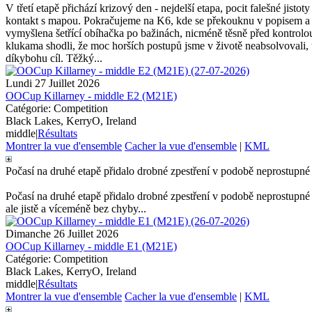
V třetí etapě přichází krizový den - nejdelší etapa, pocit falešné jist
kontakt s mapou. Pokračujeme na K6, kde se překouknu v popisem a m
vymyšlena šetřící obíhačka po bažinách, nicméně těsně před kontrolou
klukama shodli, že moc horších postupů jsme v životě neabsolvovali, t
díkybohu cíl. Těžký...
Lundi 27 Juillet 2026
OOCup Killarney - middle E2 (M21E)
Catégorie: Competition
Black Lakes, KerryO, Ireland
middle
|
Résultats
Montrer la vue d'ensemble
Cacher la vue d'ensemble
|
KML
Počasí na druhé etapě přidalo drobné zpestření v podobě neprostupné 
Počasí na druhé etapě přidalo drobné zpestření v podobě neprostupné 
ale jistě a víceméně bez chyby...
Dimanche 26 Juillet 2026
OOCup Killarney - middle E1 (M21E)
Catégorie: Competition
Black Lakes, KerryO, Ireland
middle
|
Résultats
Montrer la vue d'ensemble
Cacher la vue d'ensemble
|
KML