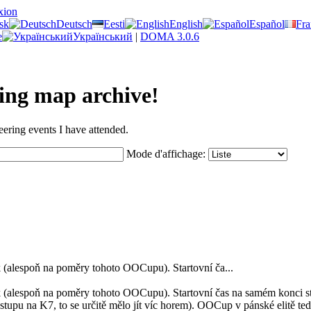
xion
sk
Deutsch
Eesti
English
Español
Fra
e
Український
|
DOMA 3.0.6
ring map archive!
eering events I have attended.
Mode d'affichage:
k (alespoň na poměry tohoto OOCupu). Startovní ča...
ík (alespoň na poměry tohoto OOCupu). Startovní čas na samém konci s
tupu na K7, to se určitě mělo jít víc horem). OOCup v pánské elitě ted