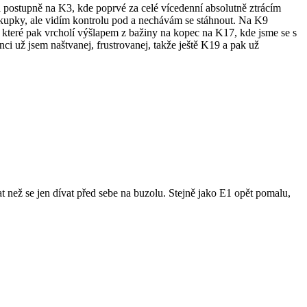
číná postupně na K3, kde poprvé za celé vícedenní absolutně ztrácím
 kupky, ale vidím kontrolu pod a nechávám se stáhnout. Na K9
, které pak vrcholí výšlapem z bažiny na kopec na K17, kde jsme se s
ci už jsem naštvanej, frustrovanej, takže ještě K19 a pak už
 než se jen dívat před sebe na buzolu. Stejně jako E1 opět pomalu,