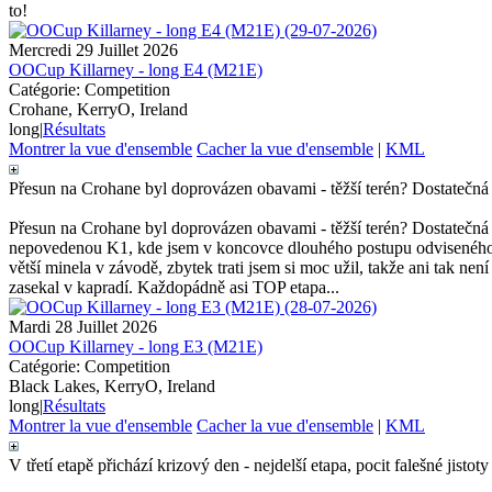
to!
Mercredi 29 Juillet 2026
OOCup Killarney - long E4 (M21E)
Catégorie: Competition
Crohane, KerryO, Ireland
long
|
Résultats
Montrer la vue d'ensemble
Cacher la vue d'ensemble
|
KML
Přesun na Crohane byl doprovázen obavami - těžší terén? Dostatečná 
Přesun na Crohane byl doprovázen obavami - těžší terén? Dostatečná 
nepovedenou K1, kde jsem v koncovce dlouhého postupu odviseného za 
větší minela v závodě, zbytek trati jsem si moc užil, takže ani tak ne
zasekal v kapradí. Každopádně asi TOP etapa...
Mardi 28 Juillet 2026
OOCup Killarney - long E3 (M21E)
Catégorie: Competition
Black Lakes, KerryO, Ireland
long
|
Résultats
Montrer la vue d'ensemble
Cacher la vue d'ensemble
|
KML
V třetí etapě přichází krizový den - nejdelší etapa, pocit falešné jistoty