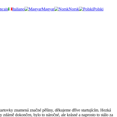
nçais
Italiano
Magyar
Norsk
Polski
tartovky znamená značné pěšiny, děkujeme dříve startujícím. Hezká
y zdárně dokončen, bylo to náročné, ale krásné a naprosto to stálo za