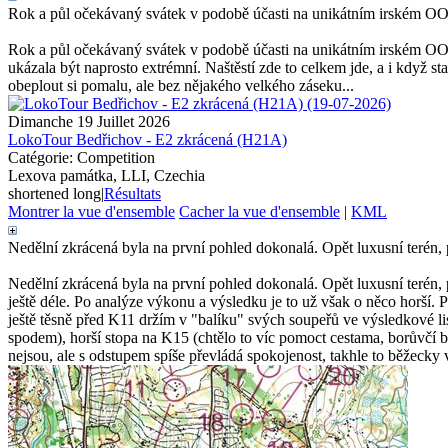
Rok a půl očekávaný svátek v podobě účasti na unikátním irském OO
Rok a půl očekávaný svátek v podobě účasti na unikátním irském OOC
ukázala být naprosto extrémní. Naštěstí zde to celkem jde, a i když s
obeplout si pomalu, ale bez nějakého velkého záseku...
Dimanche 19 Juillet 2026
LokoTour Bedřichov - E2 zkrácená (H21A)
Catégorie: Competition
Lexova památka, LLI, Czechia
shortened long
|
Résultats
Montrer la vue d'ensemble
Cacher la vue d'ensemble
|
KML
Nedělní zkrácená byla na první pohled dokonalá. Opět luxusní terén, p
Nedělní zkrácená byla na první pohled dokonalá. Opět luxusní terén,
ještě déle. Po analýze výkonu a výsledku je to už však o něco horší. Po
ještě těsně před K11 držím v "balíku" svých soupeřů ve výsledkové lis
spodem), horší stopa na K15 (chtělo to víc pomoct cestama, borůvčí b
nejsou, ale s odstupem spíše převládá spokojenost, takhle to běžecky 