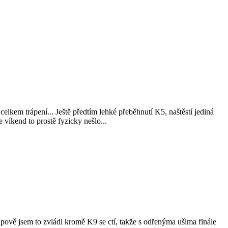
celkem trápení... Ještě předtím lehké přeběhnutí K5, naštěstí jediná
víkend to prostě fyzicky nešlo...
apově jsem to zvládl kromě K9 se ctí, takže s odřenýma ušima finále