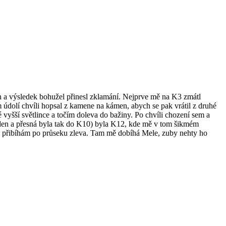
on a výsledek bohužel přinesl zklamání. Nejprve mě na K3 zmátl
 údolí chvíli hopsal z kamene na kámen, abych se pak vrátil z druhé
é vyšší světlince a točím doleva do bažiny. Po chvíli chození sem a
 den a přesná byla tak do K10) byla K12, kde mě v tom šikmém
le přibíhám po průseku zleva. Tam mě dobíhá Mele, zuby nehty ho