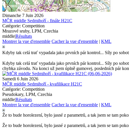
Dimanche 7 Juin 2026
MČR middle Sedmihoří - finále H21C
Catégorie: Competition
Mrazové sruby, LPM, Czechia
middle
|
Résultats
Montrer la vue d'ensemble
Cacher la vue d'ensemble
|
KML
Kdyby tak celá trať vypadala jako prvních pár kontrol... Síly po sob
Kdyby tak celá trať vypadala jako prvních pár kontrol... Síly po sobot
chybka závodu. Na konci už jsem úplně gumovej, posledních pár kontro
Samedi 6 Juin 2026
MČR middle Sedmihoří - kvafilikace H21C
Catégorie: Competition
Pseudokary, LPM, Czechia
middle
|
Résultats
Montrer la vue d'ensemble
Cacher la vue d'ensemble
|
KML
Že to bude horolezení, bylo jasné z parametrů, a tak jsem se tam poko
Že to bude horolezení, bylo jasné z parametrů, a tak jsem se tam pok