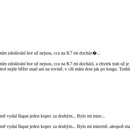
otním zdolávání hor už nejsou, cca na K7 mi docház�...
ním zdolávání hor už nejsou, cca na K7 mi dochází, a zbytek trati už je 
l nejde běžet snad ani na rovině, v cíli mám dost jak po longu. Tenhle 
rně vydal šlapat jeden kopec za druhým... Bylo mi mize...
orně vydal šlapat jeden kopec za druhým... Bylo mi mizerně, alespoň m