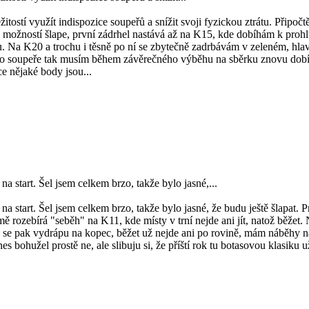
žitostí využít indispozice soupeřů a snížit svoji fyzickou ztrátu. Připo
h možností šlape, první zádrhel nastává až na K15, kde dobíhám k prohl
 Na K20 a trochu i těsně po ní se zbytečně zadrbávám v zeleném, hlav
o soupeře tak musím během závěrečného výběhu na sběrku znovu dobíha
e nějaké body jsou...
a start. Šel jsem celkem brzo, takže bylo jasné,...
a start. Šel jsem celkem brzo, takže bylo jasné, že budu ještě šlapat. Pr
ě rozebírá "seběh" na K11, kde místy v trní nejde ani jít, natož běžet. 
se pak vydrápu na kopec, běžet už nejde ani po rovině, mám náběhy na
es bohužel prostě ne, ale slibuju si, že příští rok tu botasovou klasiku 