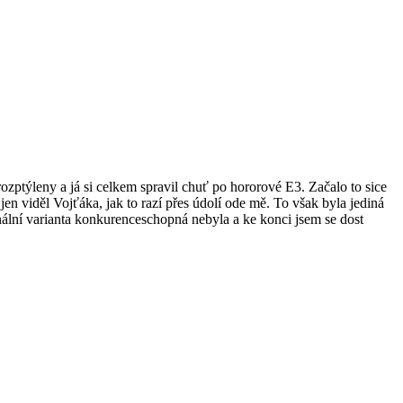
zptýleny a já si celkem spravil chuť po hororové E3. Začalo to sice
 viděl Vojťáka, jak to razí přes údolí ode mě. To však byla jediná
ginální varianta konkurenceschopná nebyla a ke konci jsem se dost