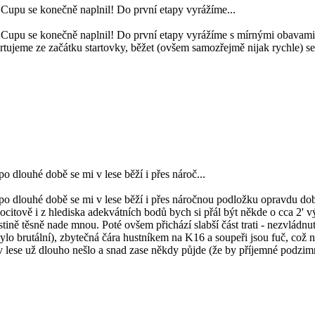
Cupu se konečně naplnil! Do první etapy vyrážíme...
upu se konečně naplnil! Do první etapy vyrážíme s mírnými obavami oh
tartujeme ze začátku startovky, běžet (ovšem samozřejmě nijak rychle) 
o dlouhé době se mi v lese běží i přes nároč...
 po dlouhé době se mi v lese běží i přes náročnou podložku opravdu dob
citově i z hlediska adekvátních bodů bych si přál být někde o cca 2' výše
tině těsně nade mnou. Poté ovšem přichází slabší část trati - nezvládnu
ylo brutální), zbytečná čára hustníkem na K16 a soupeři jsou fuč, což
v lese už dlouho nešlo a snad zase někdy půjde (že by příjemné podzimní