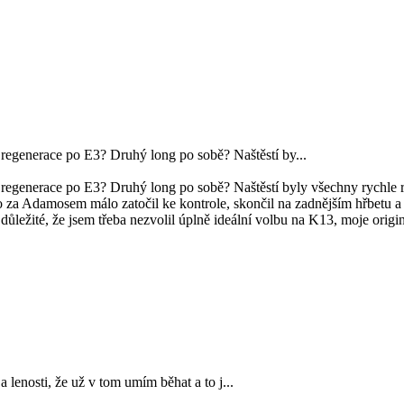
regenerace po E3? Druhý long po sobě? Naštěstí by...
regenerace po E3? Druhý long po sobě? Naštěstí byly všechny rychle ro
Adamosem málo zatočil ke kontrole, skončil na zadnějším hřbetu a jen
ní důležité, že jsem třeba nezvolil úplně ideální volbu na K13, moje ori
 a lenosti, že už v tom umím běhat a to j...