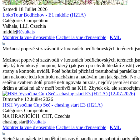
Samedi 18 Juillet 2026
LokoTour Bedřichov - E1 middle (H21A)
Catégorie: Competition
Valhala, LLI, Czechia
middle
|
Résultats
Montrer la vue d'ensemble
Cacher la vue d'ensemble
|
KML
Možnost poprvé si zazávodit v luxusních bedřichovských terénech jsme 
Možnost poprvé si zazávodit v luxusních bedřichovských terénech jsme
nějaký tréninkový lampion, který (jak jsem po chvíli hledání zjistil
strany a kontrolu uviděl. Poté bohužel přichází trestuhodná paralelka 
tam nakonec teda kontrolu nacházím a nadávám tam jak špaček. No a
seběhu svahem dolů prostě nefungovala buzola, nejdřív jsem šel moc
držím a utíká mi až v moři borůvčí na K16. Zbytek ok, ale samozřejmě
Dimanche 12 Juillet 2026
HSH Vysočina Cup Seč - chasing start E3 (H21A)
Catégorie: Competition
NA HRANICÍCH, CHT, Czechia
chasing start
|
Résultats
Montrer la vue d'ensemble
Cacher la vue d'ensemble
|
KML
Stejně jako pátek je i nedělní botasový handicap po sobotní party přílež