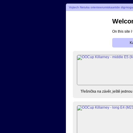
Vojtech Netuka orienteerumiskaartide digi-kog
Welcom
On this site 
K
Třešnička na závěr, ještě jedno