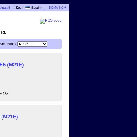
sutajad
|
Keel:
Eesti
|
DOMA 3.0.6
ded.
vamisviis:
 E5 (M21E)
í ča...
 (M21E)