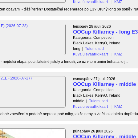
Kuva ülevaatlik kaart
|
KMZ
n obavami - těžší terén? Dostatečná regenerace po E3? Druhý long po sobě? Našt
teisipäev 28 juuli 2026
OOCup Killarney - long E3
Kategooria: Competition
Black Lakes, KerryO, Ireland
long
|
Tulemused
Kuva ülevaatlik kaart
|
KMZ
- nejdelší etapa, pocit falešné jistoty a lenosti, že už v tom umím běhat a to j...
esmaspäev 27 juuli 2026
OOCup Killarney - middle
Kategooria: Competition
Black Lakes, KerryO, Ireland
middle
|
Tulemused
Kuva ülevaatlik kaart
|
KMZ
obné zpestření v podobě neprostupné mlhy, takže nebylo vidět tak daleko dopředu a
pühapäev 26 juuli 2026
OOCup Killarney - middle