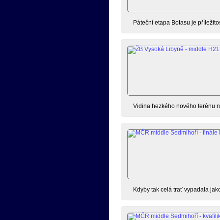
Páteční etapa Botasu je příležit
Vidina hezkého nového terénu ná
Kdyby tak celá trať vypadala jak