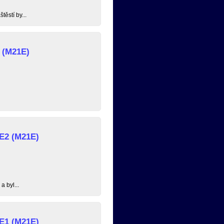
ěstí by...
 (M21E)
 E2 (M21E)
 byl...
 E1 (M21E)