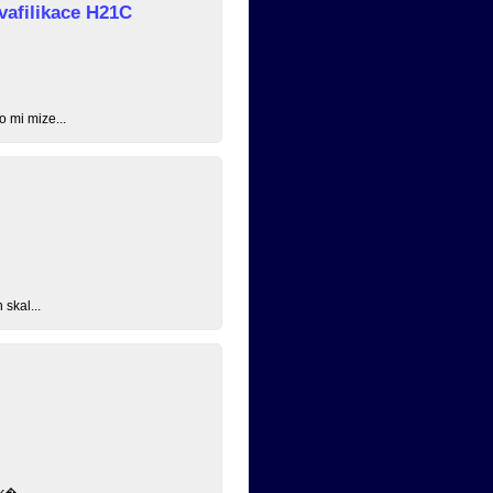
vafilikace H21C
o mi mize...
skal...
k�...