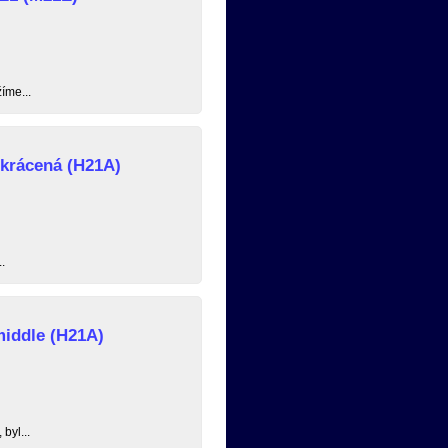
íme...
zkrácená (H21A)
.
middle (H21A)
byl...