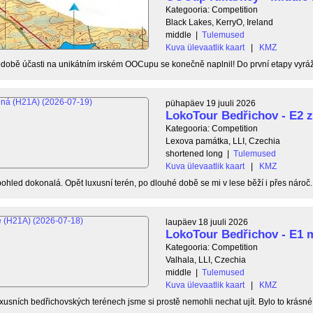
Kategooria: Competition
Black Lakes, KerryO, Ireland
middle
|
Tulemused
Kuva ülevaatlik kaart
|
KMZ
době účasti na unikátním irském OOCupu se konečně naplnil! Do první etapy vyráž
pühapäev 19 juuli 2026
LokoTour Bedřichov - E2 
Kategooria: Competition
Lexova památka, LLI, Czechia
shortened long
|
Tulemused
Kuva ülevaatlik kaart
|
KMZ
ohled dokonalá. Opět luxusní terén, po dlouhé době se mi v lese běží i přes nároč..
laupäev 18 juuli 2026
LokoTour Bedřichov - E1 
Kategooria: Competition
Valhala, LLI, Czechia
middle
|
Tulemused
Kuva ülevaatlik kaart
|
KMZ
xusních bedřichovských terénech jsme si prostě nemohli nechat ujít. Bylo to krásné, 