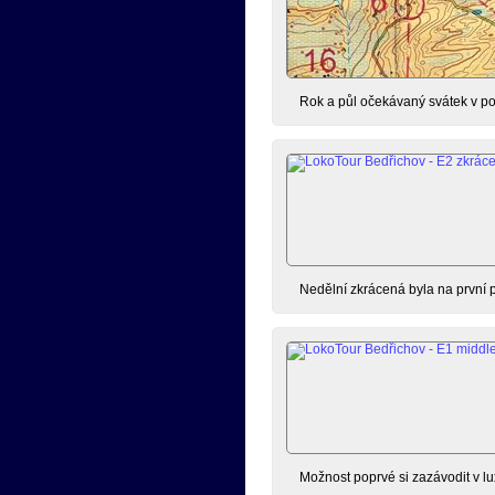
Rok a půl očekávaný svátek v po
Nedělní zkrácená byla na první p
Možnost poprvé si zazávodit v lu