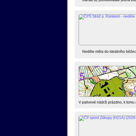
Neděle měla do ideálního běžeck
V palivové nádrži prázdno, k tomu 