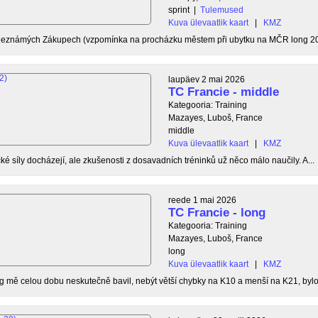
sprint
|
Tulemused
Kuva ülevaatlik kaart
|
KMZ
 neznámých Zákupech (vzpomínka na procházku městem při ubytku na MČR long 20
laupäev 2 mai 2026
TC Francie - middle
Kategooria: Training
Mazayes, Luboš, France
middle
Kuva ülevaatlik kaart
|
KMZ
ké síly docházejí, ale zkušenosti z dosavadních tréninků už něco málo naučily. A...
reede 1 mai 2026
TC Francie - long
Kategooria: Training
Mazayes, Luboš, France
long
Kuva ülevaatlik kaart
|
KMZ
g mě celou dobu neskutečně bavil, nebýt větší chybky na K10 a menší na K21, bylo 