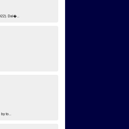
22). Dal�...
by to...