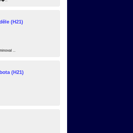
děle (H21)
inoval ...
bota (H21)