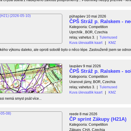
pühapäev 10 mai 2026
ČPŠ Stráž p. Ralskem - ne
Kategooria: Competition
Uprchlík , BOR, Czechia
relay, vahetus 3.
|
Tulemused
Kuva ülevaatlik kaart
|
KMZ
ého výkonu daleko, ale oproti sobotě bylo o něco lépe. Zaslouženě jsem se odnom
laupäev 9 mai 2026
ČPŠ Stráž p. Ralskem - so
Kategooria: Competition
Uranové jámy, BOR, Czechia
relay, vahetus 3.
|
Tulemused
Kuva ülevaatlik kaart
|
KMZ
asi nemá smysl psát více...
reede 8 mai 2026
ČP sprint Zákupy (H21A)
Kategooria: Competition
Zákupy, CHA, Czechia