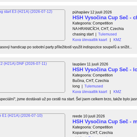
pühapäev 12 juuli 2026
HSH Vysočina Cup Seč - ch
Kategooria: Competition
NA HRANICÍCH, CHT, Czechia
chasing start
|
Tulemused
Kuva ülevaatlik kaart
|
KMZ
asový handicap po sobotní party příležitostí využít indispozice soupeřů a snížit...
laupäev 11 juuli 2026
HSH Vysočina Cup Seč - l
Kategooria: Competition
Bučina, CHT, Czechia
long
|
Tulemused
Kuva ülevaatlik kaart
|
KMZ
eciální", jsme dostávali už po cestě na start. Šel jsem celkem brzo, takže bylo jasn
reede 10 juuli 2026
HSH Vysočina Cup Seč - m
Kategooria: Competition
Kopaniny, CHT, Czechia