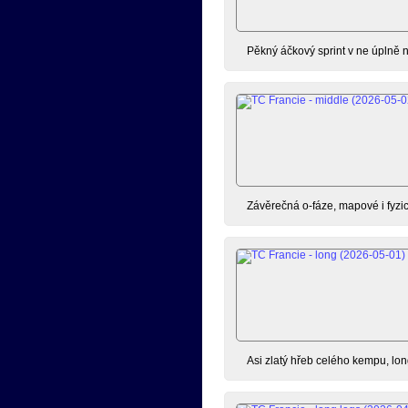
Pěkný áčkový sprint v ne úplně
Závěrečná o-fáze, mapové i fyzic
Asi zlatý hřeb celého kempu, lon