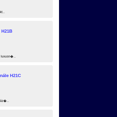
t...
e H21B
 luxusn�...
inále H21C
ház�...