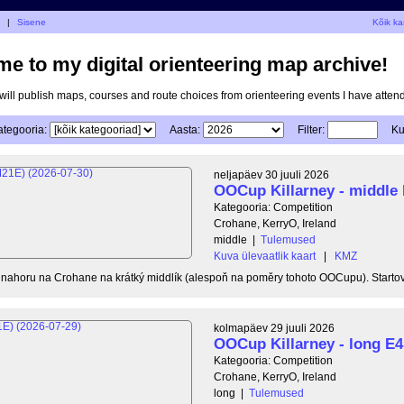
u
|
Sisene
Kõik ka
e to my digital orienteering map archive!
I will publish maps, courses and route choices from orienteering events I have atten
ategooria:
Aasta:
Filter:
Ku
neljapäev 30 juuli 2026
OOCup Killarney - middle
Kategooria: Competition
Crohane, KerryO, Ireland
middle
|
Tulemused
Kuva ülevaatlik kaart
|
KMZ
u nahoru na Crohane na krátký middlík (alespoň na poměry tohoto OOCupu). Startovn
kolmapäev 29 juuli 2026
OOCup Killarney - long E4
Kategooria: Competition
Crohane, KerryO, Ireland
long
|
Tulemused