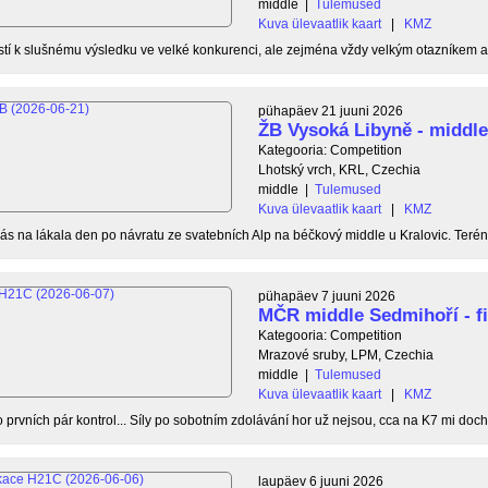
middle
|
Tulemused
Kuva ülevaatlik kaart
|
KMZ
ostí k slušnému výsledku ve velké konkurenci, ale zejména vždy velkým otazníkem ak
pühapäev 21 juuni 2026
ŽB Vysoká Libyně - middl
Kategooria: Competition
Lhotský vrch, KRL, Czechia
middle
|
Tulemused
Kuva ülevaatlik kaart
|
KMZ
s na lákala den po návratu ze svatebních Alp na béčkový middle u Kralovic. Terén
pühapäev 7 juuni 2026
MČR middle Sedmihoří - f
Kategooria: Competition
Mrazové sruby, LPM, Czechia
middle
|
Tulemused
Kuva ülevaatlik kaart
|
KMZ
o prvních pár kontrol... Síly po sobotním zdolávání hor už nejsou, cca na K7 mi doc
laupäev 6 juuni 2026