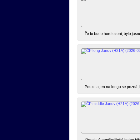
Že to bude horolezení, bylo jasn
Pouze a jen na longu se pozná, k
Kterak už poněkolikáté jedna bl