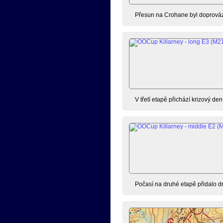
Přesun na Crohane byl doprováze
V třetí etapě přichází krizový den 
Počasí na druhé etapě přidalo dr