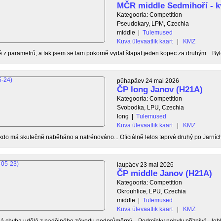
MČR middle Sedmihoří - k
Kategooria: Competition
Pseudokary, LPM, Czechia
middle
|
Tulemused
Kuva ülevaatlik kaart
|
KMZ
é z parametrů, a tak jsem se tam pokorně vydal šlapat jeden kopec za druhým... Byl
pühapäev 24 mai 2026
ČP long Janov (H21A)
Kategooria: Competition
Svobodka, LPU, Czechia
long
|
Tulemused
Kuva ülevaatlik kaart
|
KMZ
do má skutečně naběháno a natrénováno... Oficiálně letos teprvé druhý po Jarních 
laupäev 23 mai 2026
ČP middle Janov (H21A)
Kategooria: Competition
Okrouhlice, LPU, Czechia
middle
|
Tulemused
Kuva ülevaatlik kaart
|
KMZ
bá chyba udělá z nadějného závodu podprůměrný... Podmínky nebyly příznívé - leh