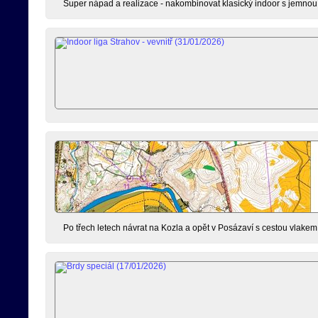
Super nápad a realizace - nakombinovat klasický indoor s jemnou m
Po třech letech návrat na Kozla a opět v Posázaví s cestou vlakem n