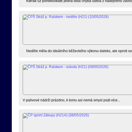
Kterak už poněkolikáté jedna blbá chyba udělá z nadějného závod
Neděle měla do ideálního běžeckého výkonu daleko, ale oproti so
V palivové nádrži prázdno, k tomu asi nemá smysl psát více...