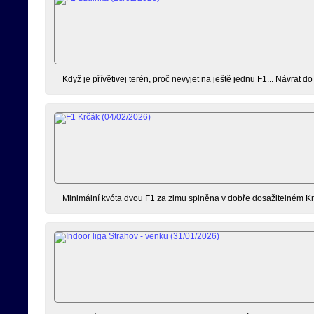
Když je přívětivej terén, proč nevyjet na ještě jednu F1... Návrat 
Minimální kvóta dvou F1 za zimu splněna v dobře dosažitelném Krč