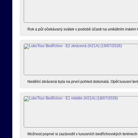
Rok a půl očekávaný svátek v podobě účasti na unikátním irském 
Nedělní zkrácená byla na první pohled dokonalá. Opět luxusní terén
Možnost poprvé si zazávodit v luxusních bedřichovských terénech js