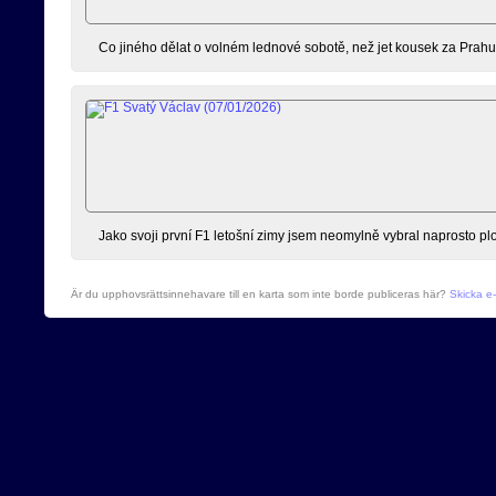
Co jiného dělat o volném lednové sobotě, než jet kousek za Prahu 
Jako svoji první F1 letošní zimy jsem neomylně vybral naprosto pl
Är du upphovsrättsinnehavare till en karta som inte borde publiceras här?
Skicka e