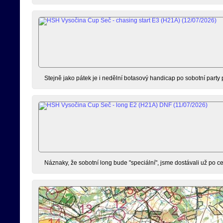
Stejně jako pátek je i nedělní botasový handicap po sobotní party pří
Náznaky, že sobotní long bude "speciální", jsme dostávali už po ces