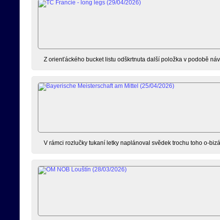
Z orienťáckého bucket listu odškrtnuta další položka v podobě náv
V rámci rozlučky tukaní letky naplánoval svědek trochu toho o-