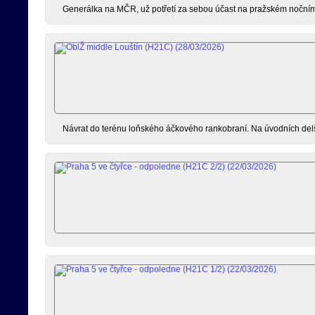
Generálka na MČR, už potřetí za sebou účast na pražském nočním 
Návrat do terénu loňského áčkového rankobraní. Na úvodních delší