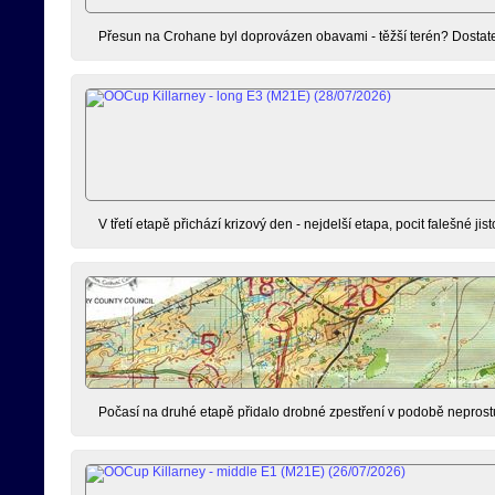
Přesun na Crohane byl doprovázen obavami - těžší terén? Dostate
V třetí etapě přichází krizový den - nejdelší etapa, pocit falešné jist
Počasí na druhé etapě přidalo drobné zpestření v podobě neprostu