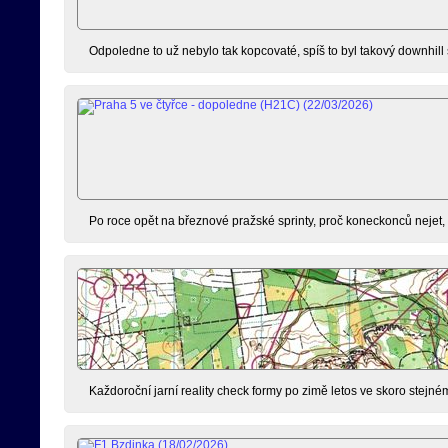
Odpoledne to už nebylo tak kopcovaté, spíš to byl takový downhill
Po roce opět na březnové pražské sprinty, proč koneckonců nejet, kd
Každoroční jarní reality check formy po zimě letos ve skoro stejné