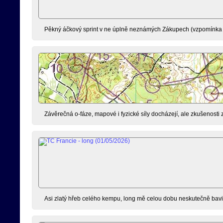
Pěkný áčkový sprint v ne úplně neznámých Zákupech (vzpomínka 
Závěrečná o-fáze, mapové i fyzické síly docházejí, ale zkušenosti 
Asi zlatý hřeb celého kempu, long mě celou dobu neskutečně bavil,