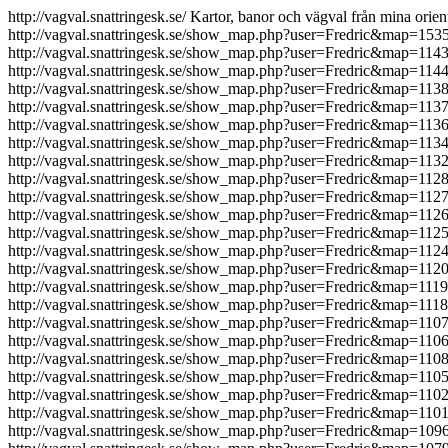
http://vagval.snattringesk.se/
Kartor, banor och vägval från mina orien
http://vagval.snattringesk.se/show_map.php?user=Fredric&map=153
http://vagval.snattringesk.se/show_map.php?user=Fredric&map=114
http://vagval.snattringesk.se/show_map.php?user=Fredric&map=114
http://vagval.snattringesk.se/show_map.php?user=Fredric&map=113
http://vagval.snattringesk.se/show_map.php?user=Fredric&map=113
http://vagval.snattringesk.se/show_map.php?user=Fredric&map=113
http://vagval.snattringesk.se/show_map.php?user=Fredric&map=113
http://vagval.snattringesk.se/show_map.php?user=Fredric&map=113
http://vagval.snattringesk.se/show_map.php?user=Fredric&map=112
http://vagval.snattringesk.se/show_map.php?user=Fredric&map=112
http://vagval.snattringesk.se/show_map.php?user=Fredric&map=112
http://vagval.snattringesk.se/show_map.php?user=Fredric&map=112
http://vagval.snattringesk.se/show_map.php?user=Fredric&map=112
http://vagval.snattringesk.se/show_map.php?user=Fredric&map=112
http://vagval.snattringesk.se/show_map.php?user=Fredric&map=111
http://vagval.snattringesk.se/show_map.php?user=Fredric&map=111
http://vagval.snattringesk.se/show_map.php?user=Fredric&map=110
http://vagval.snattringesk.se/show_map.php?user=Fredric&map=110
http://vagval.snattringesk.se/show_map.php?user=Fredric&map=110
http://vagval.snattringesk.se/show_map.php?user=Fredric&map=110
http://vagval.snattringesk.se/show_map.php?user=Fredric&map=110
http://vagval.snattringesk.se/show_map.php?user=Fredric&map=110
http://vagval.snattringesk.se/show_map.php?user=Fredric&map=109