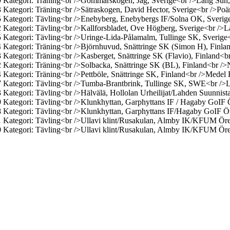
9
Kategori: Träning<br />Gömmarskogen, Jag, Sverige<br />Lång
Sun,
3
Kategori: Träning<br />Sätraskogen, David Hector, Sverige<br />Poä
5
Kategori: Tävling<br />Enebyberg, Enebybergs IF/Solna OK, Sverig
2
Kategori: Tävling<br />Kallforsbladet, Ove Högberg, Sverige<br />Lå
5
Kategori: Tävling<br />Uringe-Lida-Pålamalm, Tullinge SK, Sverige
4
Kategori: Träning<br />Björnhuvud, Snättringe SK (Simon H), Finla
3
Kategori: Träning<br />Kasberget, Snättringe SK (Flavio), Finland<br
2
Kategori: Träning<br />Solbacka, Snättringe SK (BL), Finland<br />
4
Kategori: Träning<br />Pettböle, Snättringe SK, Finland<br />Medel
7
Kategori: Tävling<br />Tumba-Brantbrink, Tullinge SK, SWE<br />L
3
Kategori: Tävling<br />Hälvälä, Hollolan Urheilijat/Lahden Suunnistaj
9
Kategori: Tävling<br />Klunkhyttan, Garphyttans IF / Hagaby GoI
8
Kategori: Tävling<br />Klunkhyttan, Garphyttans IF/Hagaby GoIF 
1
Kategori: Tävling<br />Ullavi klint/Rusakulan, Almby IK/KFUM 
0
Kategori: Tävling<br />Ullavi klint/Rusakulan, Almby IK/KFUM 