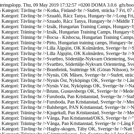
teringslopp.
Thu, 09 May 2019 17:32:57 +0200
DOMA 3.0.6
gfx/boo
5
Kategori: Tävling<br />Kotka, Finland<br />Stafett, sträcka 7
Fri, 07
3
Kategori: Tävling<br />Szuadó, Rácz Tanya, Hungary<br />Long
Fri
4
Kategori: Tävling<br />Szuado, Rácz Tanya, Hungary<br />Middle
T
8
Kategori: Träning<br />Izsák, Hungarian Training Camps, Hungary<b
7
Kategori: Träning<br />Izsák, Hungarian Training Camps, Hungary<
6
Kategori: Träning<br />Bocsa - Kisbocsa, Hungarian Training Camps
4
Kategori: Träning<br />Pirto, Hungarian training camps, Hungary<br
2
Kategori: Tävling<br />Lilla Älgsjön, OK Kolmården, Sverige<br />Sta
8
Kategori: Tävling<br />Lilla Älgsjön, OK Kolmården, Sverige<br />
7
Kategori: Tävling<br />Svartbro, Södertälje-Nykvarn Orientering, Sv
6
Kategori: Tävling<br />Svartbro, Södertälje-Nykvarn Orientering, Sv
5
Kategori: Tävling<br />Brantbrink, Snättringe SK (Göran Nilsson), S
4
Kategori: Tävling<br />Nynäs, OK Måsen, Sverige<br />Stafett, sträc
0
Kategori: Tävling<br />Nynäs Öst, Nyköpings OK, Sverige<br />Lå
9
Kategori: Tävling<br />Nynäs Väst, Nyköpings OK, Sverige<br />Natt
8
Kategori: Tävling<br />Brunn, Gustavsbergs OK, Sverige<br />Mede
7
Kategori: Tävling<br />Furuboda, Pan Kristianstad, Sverige<br />Stafe
6
Kategori: Tävling<br />Furuboda, Pan Kristianstad, Sverige<br />Me
8
Kategori: Tävling<br />Balsberget, PAN Kristianstad, Sverige<br />N
5
Kategori: Träning<br />Kjugekull, Pan Kristianstad, Sverige<br />Me
2
Kategori: Träning<br />Vånga, Pan Kristianstad/OKS, Sverige<br />
1
Kategori: Träning<br />Vånga, Pan Kristianstad, Sverige<br />Lång
F
6
Kategori: Tävling<br />Hagby-skogen, Täby OK, Sverige<br />Natt