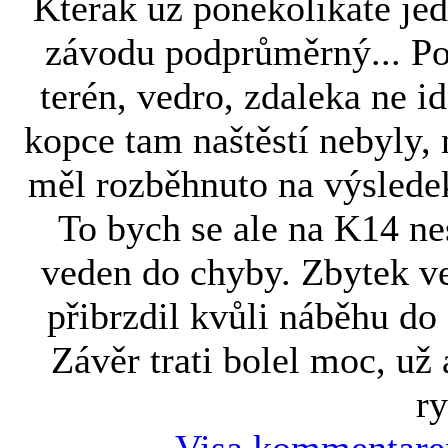
Kterak už poněkolikáté je
závodu podprůměrný... Po
terén, vedro, zdaleka ne id
kopce tam naštěstí nebyly,
měl rozběhnuto na výsledek
To bych se ale na K14 ne
veden do chyby. Zbytek v
přibrzdil kvůli náběhu do 
Závěr trati bolel moc, už
ry