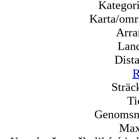
Kategori
Karta/omr
Arra
Lan
Dista
R
Sträc
Ti
Genomsni
Max