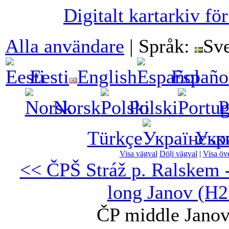
Digitalt kartarkiv fö
Alla användare
|
Språk:
Sv
Eesti
English
Españo
Norsk
Polski
P
Türkçe
Укр
Visa vägval
Dölj vägval
|
Visa öve
<< ČPŠ Stráž p. Ralskem 
long Janov (H2
ČP middle Janov