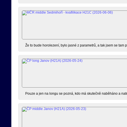
Že to bude horolezení, bylo jasné z parametrů, a tak jsem se tam p
Pouze a jen na longu se pozná, kdo má skutečně naběháno a natréno