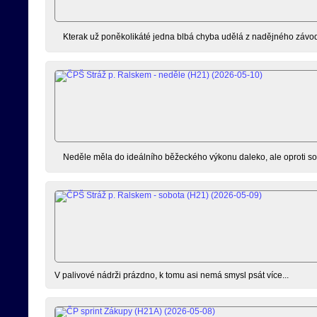
Kterak už poněkolikáté jedna blbá chyba udělá z nadějného závod
Neděle měla do ideálního běžeckého výkonu daleko, ale oproti so
V palivové nádrži prázdno, k tomu asi nemá smysl psát více...