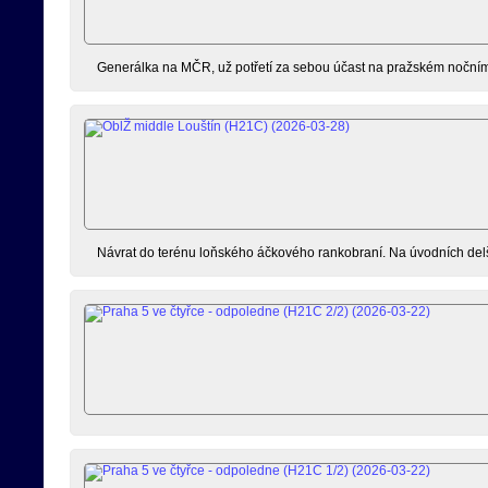
Generálka na MČR, už potřetí za sebou účast na pražském nočním 
Návrat do terénu loňského áčkového rankobraní. Na úvodních delší