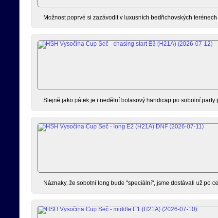
Možnost poprvé si zazávodit v luxusních bedřichovských terénech js
Stejně jako pátek je i nedělní botasový handicap po sobotní party pří
Náznaky, že sobotní long bude "speciální", jsme dostávali už po ces