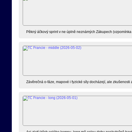
Pěkný áčkový sprint v ne úplně neznámých Zákupech (vzpomínka 
Závěrečná o-fáze, mapové i fyzické síly docházejí, ale zkušenosti 
Asi zlatý hřeb celého kempu, long mě celou dobu neskutečně bavil,