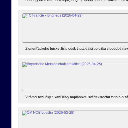
Z orienťáckého bucket listu odškrtnuta další položka v podobě náv
V rámci rozlučky tukaní letky naplánoval svědek trochu toho o-