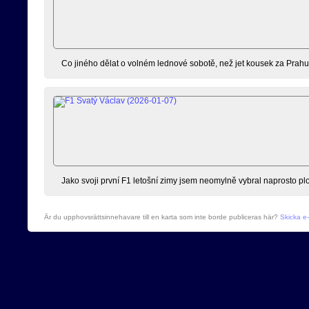
Co jiného dělat o volném lednové sobotě, než jet kousek za Prahu 
Jako svoji první F1 letošní zimy jsem neomylně vybral naprosto pl
Är du upphovsrättsinnehavare till en karta som inte borde publiceras här?
Skicka e