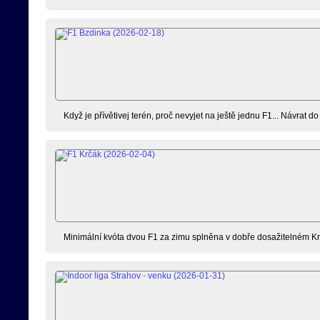
Když je přívětivej terén, proč nevyjet na ještě jednu F1... Návrat 
Minimální kvóta dvou F1 za zimu splněna v dobře dosažitelném Krč