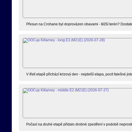
Přesun na Crohane byl doprovázen obavami - těžší terén? Dostate
V třetí etapě přichází krizový den - nejdelší etapa, pocit falešné jist
Počasí na druhé etapě přidalo drobné zpestření v podobě neprostu