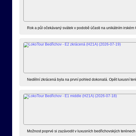
Rok a půl očekávaný svátek v podobě účasti na unikátním irském 
Nedělní zkrácená byla na první pohled dokonalá. Opět luxusní terén
Možnost poprvé si zazávodit v luxusních bedřichovských terénech js