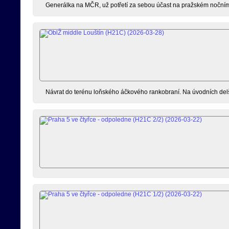
Generálka na MČR, už potřetí za sebou účast na pražském nočním 
Návrat do terénu loňského áčkového rankobraní. Na úvodních delší