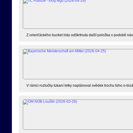
Z orienťáckého bucket listu odškrtnuta další položka v podobě náv
V rámci rozlučky tukaní letky naplánoval svědek trochu toho o-