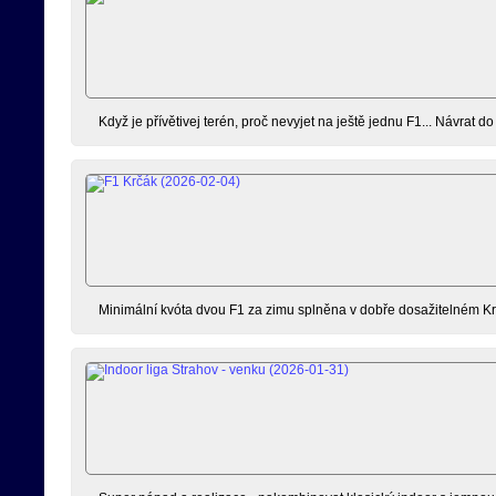
Když je přívětivej terén, proč nevyjet na ještě jednu F1... Návrat 
Minimální kvóta dvou F1 za zimu splněna v dobře dosažitelném Krč