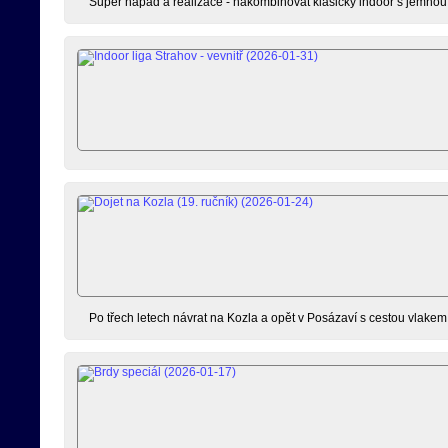
Super nápad a realizace - nakombinovat klasický indoor s jemnou m
Po třech letech návrat na Kozla a opět v Posázaví s cestou vlakem n