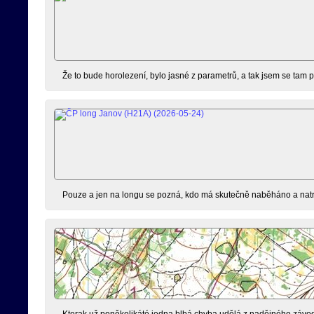
Že to bude horolezení, bylo jasné z parametrů, a tak jsem se tam p
Pouze a jen na longu se pozná, kdo má skutečně naběháno a natréno
Kterak už poněkolikáté jedna blbá chyba udělá z nadějného závod