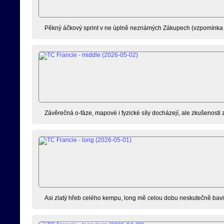
Pěkný áčkový sprint v ne úplně neznámých Zákupech (vzpomínka 
Závěrečná o-fáze, mapové i fyzické síly docházejí, ale zkušenosti 
Asi zlatý hřeb celého kempu, long mě celou dobu neskutečně bavil,