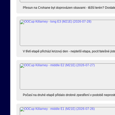
Přesun na Crohane byl doprovázen obavami - těžší terén? Dostate
V třetí etapě přichází krizový den - nejdelší etapa, pocit falešné jist
Počasí na druhé etapě přidalo drobné zpestření v podobě neprostu