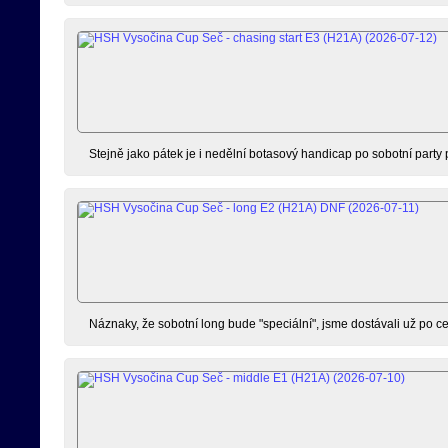
Stejně jako pátek je i nedělní botasový handicap po sobotní party pří
Náznaky, že sobotní long bude "speciální", jsme dostávali už po ces