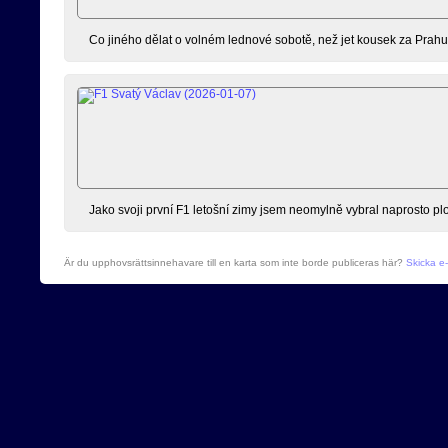
Co jiného dělat o volném lednové sobotě, než jet kousek za Prahu 
Jako svoji první F1 letošní zimy jsem neomylně vybral naprosto pl
Är du upphovsrättsinnehavare till en karta som inte borde publiceras här?
Skicka e