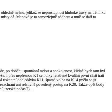
ledně terénu, jelikož se neprostupnost hluboké trávy na tréninku
se místy dá. Mapově je to samozřejmě nádhera a mně se daří to
ře, po doběhu spontánní radost a spokojenost, klidně bych tam byl
. I přes nepřesnou K1 se i díky relativně kvalitní první části trati
tá riskantní dohledávka K11, špatná volba na K14 (mělo se jít
 nezachrání ani relativně povedený postup na K20. Takže opět body
 jizerské počasí?)...