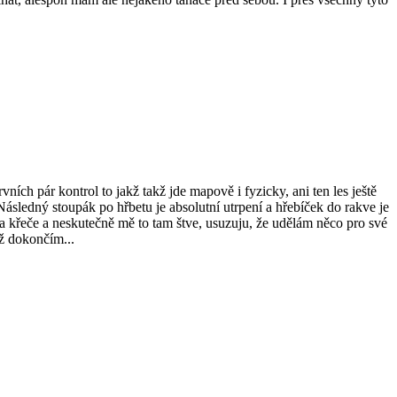
vních pár kontrol to jakž takž jde mapově i fyzicky, ani ten les ještě
Následný stoupák po hřbetu je absolutní utrpení a hřebíček do rakve je
 křeče a neskutečně mě to tam štve, usuzuju, že udělám něco pro své
už dokončím...