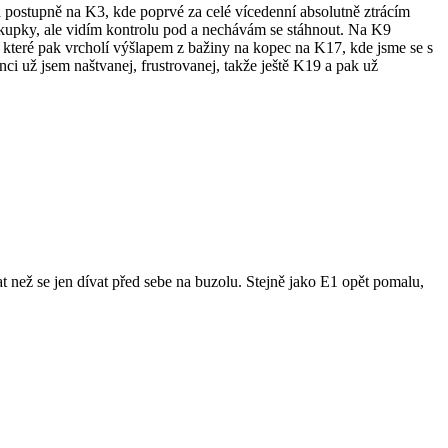
číná postupně na K3, kde poprvé za celé vícedenní absolutně ztrácím
 kupky, ale vidím kontrolu pod a nechávám se stáhnout. Na K9
, které pak vrcholí výšlapem z bažiny na kopec na K17, kde jsme se s
ci už jsem naštvanej, frustrovanej, takže ještě K19 a pak už
 než se jen dívat před sebe na buzolu. Stejně jako E1 opět pomalu,