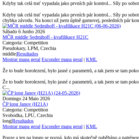
Kdyby tak celá trať vypadala jako prvních pár kontrol... Síly po sob
Kdyby tak celá trať vypadala jako prvních pár kontrol... Síly po sobot
chybka závodu. Na konci už jsem úplně gumovej, posledních pár kontro
Sábado 6 Junho 2026
MČR middle Sedmihoří - kvafilikace H21C
Categoria: Competition
Pseudokary, LPM, Czechia
middle
|
Resultados
Mostrar mapa geral
Esconder mapa geral
|
KML
Že to bude horolezení, bylo jasné z parametrů, a tak jsem se tam poko
Že to bude horolezení, bylo jasné z parametrů, a tak jsem se tam pok
C...
Domingo 24 Maio 2026
ČP long Janov (H21A)
Categoria: Competition
Svobodka, LPU, Czechia
long
|
Resultados
Mostrar mapa geral
Esconder mapa geral
|
KML
Pouze a jen na longu se pozná, kdo má skutečně naběháno a natrénováno