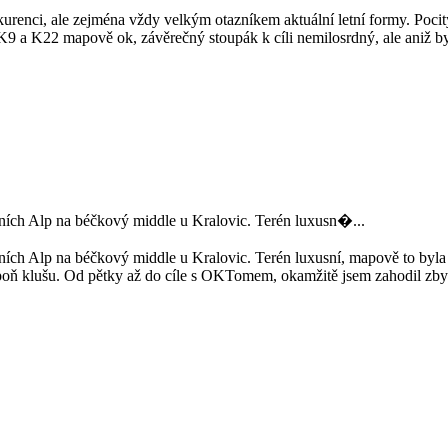
urenci, ale zejména vždy velkým otazníkem aktuální letní formy. Pocity 
 K9 a K22 mapově ok, závěrečný stoupák k cíli nemilosrdný, ale aniž byc
bních Alp na béčkový middle u Kralovic. Terén luxusn�...
ních Alp na béčkový middle u Kralovic. Terén luxusní, mapově to byla
alespoň klušu. Od pětky až do cíle s OKTomem, okamžitě jsem zahodil zb