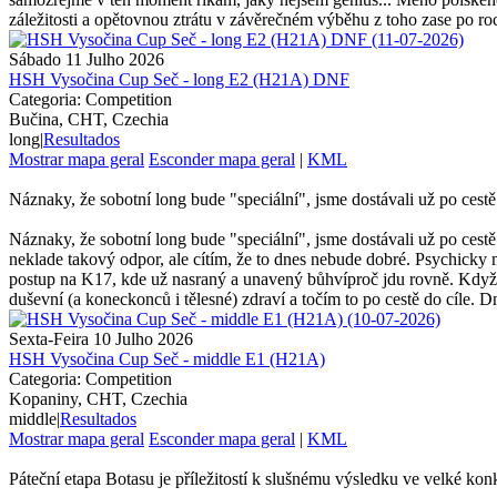
záležitosti a opětovnou ztrátu v závěrečném výběhu z toho zase po roc
Sábado 11 Julho 2026
HSH Vysočina Cup Seč - long E2 (H21A) DNF
Categoria: Competition
Bučina, CHT, Czechia
long
|
Resultados
Mostrar mapa geral
Esconder mapa geral
|
KML
Náznaky, že sobotní long bude "speciální", jsme dostávali už po cestě n
Náznaky, že sobotní long bude "speciální", jsme dostávali už po cestě n
neklade takový odpor, ale cítím, že to dnes nebude dobré. Psychicky m
postup na K17, kde už nasraný a unavený bůhvíproč jdu rovně. Když 
duševní (a koneckonců i tělesné) zdraví a točím to po cestě do cíle. Dn
Sexta-Feira 10 Julho 2026
HSH Vysočina Cup Seč - middle E1 (H21A)
Categoria: Competition
Kopaniny, CHT, Czechia
middle
|
Resultados
Mostrar mapa geral
Esconder mapa geral
|
KML
Páteční etapa Botasu je příležitostí k slušnému výsledku ve velké ko