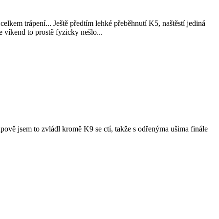
celkem trápení... Ještě předtím lehké přeběhnutí K5, naštěstí jediná
víkend to prostě fyzicky nešlo...
apově jsem to zvládl kromě K9 se ctí, takže s odřenýma ušima finále