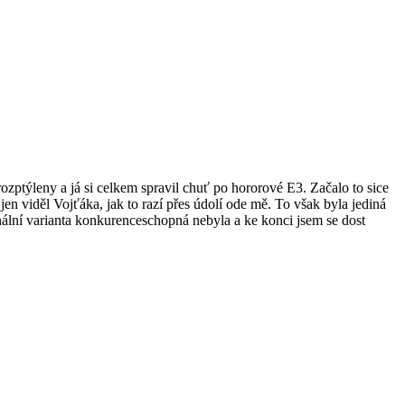
zptýleny a já si celkem spravil chuť po hororové E3. Začalo to sice
 viděl Vojťáka, jak to razí přes údolí ode mě. To však byla jediná
ginální varianta konkurenceschopná nebyla a ke konci jsem se dost