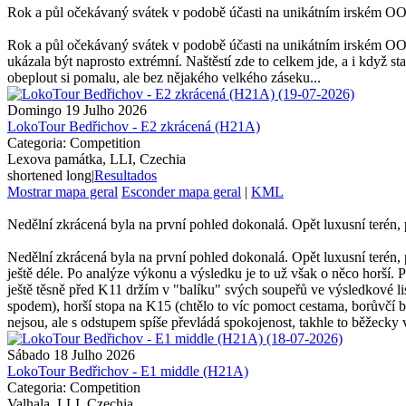
Rok a půl očekávaný svátek v podobě účasti na unikátním irském OO
Rok a půl očekávaný svátek v podobě účasti na unikátním irském OOC
ukázala být naprosto extrémní. Naštěstí zde to celkem jde, a i když s
obeplout si pomalu, ale bez nějakého velkého záseku...
Domingo 19 Julho 2026
LokoTour Bedřichov - E2 zkrácená (H21A)
Categoria: Competition
Lexova památka, LLI, Czechia
shortened long
|
Resultados
Mostrar mapa geral
Esconder mapa geral
|
KML
Nedělní zkrácená byla na první pohled dokonalá. Opět luxusní terén, p
Nedělní zkrácená byla na první pohled dokonalá. Opět luxusní terén,
ještě déle. Po analýze výkonu a výsledku je to už však o něco horší. Po
ještě těsně před K11 držím v "balíku" svých soupeřů ve výsledkové lis
spodem), horší stopa na K15 (chtělo to víc pomoct cestama, borůvčí b
nejsou, ale s odstupem spíše převládá spokojenost, takhle to běžecky 
Sábado 18 Julho 2026
LokoTour Bedřichov - E1 middle (H21A)
Categoria: Competition
Valhala, LLI, Czechia