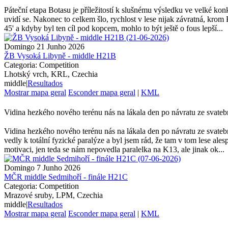
Páteční etapa Botasu je příležitostí k slušnému výsledku ve velké konk
uvidí se. Nakonec to celkem šlo, rychlost v lese nijak závratná, krom
45' a kdyby byl ten cíl pod kopcem, mohlo to být ještě o fous lepší...
Domingo 21 Junho 2026
ŽB Vysoká Libyně - middle H21B
Categoria: Competition
Lhotský vrch, KRL, Czechia
middle
|
Resultados
Mostrar mapa geral
Esconder mapa geral
|
KML
Vidina hezkého nového terénu nás na lákala den po návratu ze svate
Vidina hezkého nového terénu nás na lákala den po návratu ze svateb
vedly k totální fyzické paralýze a byl jsem rád, že tam v tom lese 
motivaci, jen teda se nám nepovedla paralelka na K13, ale jinak ok...
Domingo 7 Junho 2026
MČR middle Sedmihoří - finále H21C
Categoria: Competition
Mrazové sruby, LPM, Czechia
middle
|
Resultados
Mostrar mapa geral
Esconder mapa geral
|
KML