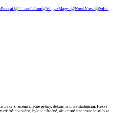
Français
Italiano
Magyar
Norsk
tartovky znamená značné pěšiny, děkujeme dříve startujícím. Hezká
y zdárně dokončen, bylo to náročné, ale krásné a naprosto to stálo za