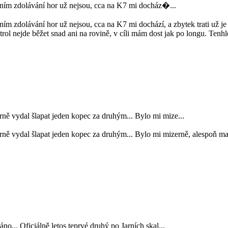
otním zdolávání hor už nejsou, cca na K7 mi docház�...
ním zdolávání hor už nejsou, cca na K7 mi dochází, a zbytek trati už je 
l nejde běžet snad ani na rovině, v cíli mám dost jak po longu. Tenhle 
rně vydal šlapat jeden kopec za druhým... Bylo mi mize...
orně vydal šlapat jeden kopec za druhým... Bylo mi mizerně, alespoň m
... Oficiálně letos teprvé druhý po Jarních skal...