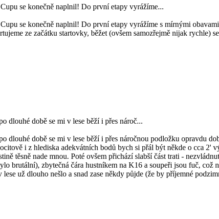
Cupu se konečně naplnil! Do první etapy vyrážíme...
upu se konečně naplnil! Do první etapy vyrážíme s mírnými obavami oh
tartujeme ze začátku startovky, běžet (ovšem samozřejmě nijak rychle) 
o dlouhé době se mi v lese běží i přes nároč...
 po dlouhé době se mi v lese běží i přes náročnou podložku opravdu dob
citově i z hlediska adekvátních bodů bych si přál být někde o cca 2' výše
tině těsně nade mnou. Poté ovšem přichází slabší část trati - nezvládnu
ylo brutální), zbytečná čára hustníkem na K16 a soupeři jsou fuč, což
v lese už dlouho nešlo a snad zase někdy půjde (že by příjemné podzimní