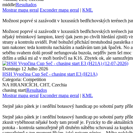
middle
|
Resultados
Mostrar mapa geral
Esconder mapa geral
|
KML
Možnost poprvé si zazávodit v luxusních bedřichovských terénech jsme 
Možnost poprvé si zazávodit v luxusních bedřichovských terénech jsme
nějaký tréninkový lampion, který (jak jsem po chvíli hledání zjistil
strany a kontrolu uviděl. Poté bohužel přichází trestuhodná paralelka 
tam nakonec teda kontrolu nacházím a nadávám tam jak špaček. No a
seběhu svahem dolů prostě nefungovala buzola, nejdřív jsem šel moc
držím a utíká mi až v moři borůvčí na K16. Zbytek ok, ale samozřejmě
Domingo 12 Julho 2026
HSH Vysočina Cup Seč - chasing start E3 (H21A)
Categoria: Competition
NA HRANICÍCH, CHT, Czechia
chasing start
|
Resultados
Mostrar mapa geral
Esconder mapa geral
|
KML
Stejně jako pátek je i nedělní botasový handicap po sobotní party přílež
Stejně jako pátek je i nedělní botasový handicap po sobotní party příle
zkusit vyběhnout nějaké body tam prostě je. Fyzicky to dle aktuálníc
potoka - kontrola samozřejmě při druhém náběhu schovaná za kupkou.
samozřejmě v ten moment říkám, jaký nejsem génius... Mého polskéh