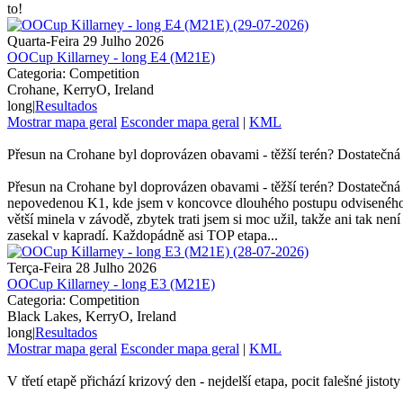
to!
Quarta-Feira 29 Julho 2026
OOCup Killarney - long E4 (M21E)
Categoria: Competition
Crohane, KerryO, Ireland
long
|
Resultados
Mostrar mapa geral
Esconder mapa geral
|
KML
Přesun na Crohane byl doprovázen obavami - těžší terén? Dostatečná 
Přesun na Crohane byl doprovázen obavami - těžší terén? Dostatečná 
nepovedenou K1, kde jsem v koncovce dlouhého postupu odviseného za 
větší minela v závodě, zbytek trati jsem si moc užil, takže ani tak ne
zasekal v kapradí. Každopádně asi TOP etapa...
Terça-Feira 28 Julho 2026
OOCup Killarney - long E3 (M21E)
Categoria: Competition
Black Lakes, KerryO, Ireland
long
|
Resultados
Mostrar mapa geral
Esconder mapa geral
|
KML
V třetí etapě přichází krizový den - nejdelší etapa, pocit falešné jistoty