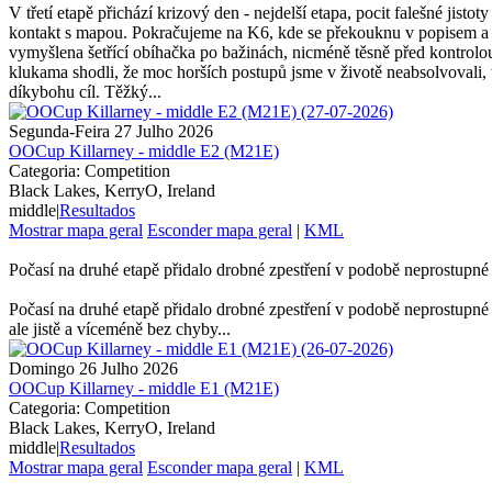
V třetí etapě přichází krizový den - nejdelší etapa, pocit falešné jist
kontakt s mapou. Pokračujeme na K6, kde se překouknu v popisem a m
vymyšlena šetřící obíhačka po bažinách, nicméně těsně před kontrolou
klukama shodli, že moc horších postupů jsme v životě neabsolvovali, t
díkybohu cíl. Těžký...
Segunda-Feira 27 Julho 2026
OOCup Killarney - middle E2 (M21E)
Categoria: Competition
Black Lakes, KerryO, Ireland
middle
|
Resultados
Mostrar mapa geral
Esconder mapa geral
|
KML
Počasí na druhé etapě přidalo drobné zpestření v podobě neprostupné 
Počasí na druhé etapě přidalo drobné zpestření v podobě neprostupné 
ale jistě a víceméně bez chyby...
Domingo 26 Julho 2026
OOCup Killarney - middle E1 (M21E)
Categoria: Competition
Black Lakes, KerryO, Ireland
middle
|
Resultados
Mostrar mapa geral
Esconder mapa geral
|
KML