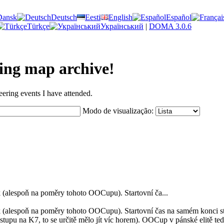
Dansk
Deutsch
Eesti
English
Español
Türkçe
Український
|
DOMA 3.0.6
ring map archive!
eering events I have attended.
Modo de visualização:
k (alespoň na poměry tohoto OOCupu). Startovní ča...
ík (alespoň na poměry tohoto OOCupu). Startovní čas na samém konci s
tupu na K7, to se určitě mělo jít víc horem). OOCup v pánské elitě ted