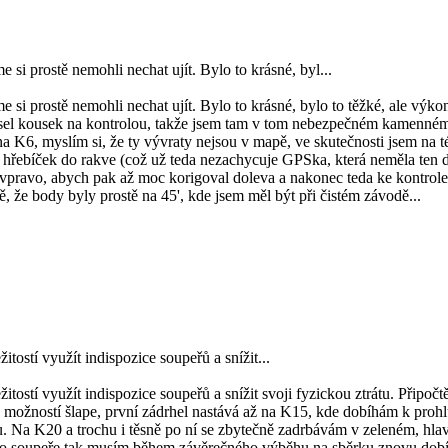
si prostě nemohli nechat ujít. Bylo to krásné, byl...
 si prostě nemohli nechat ujít. Bylo to krásné, bylo to těžké, ale výk
) visel kousek na kontrolou, takže jsem tam v tom nebezpečném kamenném
na K6, myslím si, že ty vývraty nejsou v mapě, ve skutečnosti jsem na t
 hřebíček do rakve (což už teda nezachycuje GPSka, která neměla ten
 vpravo, abych pak až moc korigoval doleva a nakonec teda ke kontro
, že body byly prostě na 45', kde jsem měl být při čistém závodě...
itostí využít indispozice soupeřů a snížit...
žitostí využít indispozice soupeřů a snížit svoji fyzickou ztrátu. Připo
h možností šlape, první zádrhel nastává až na K15, kde dobíhám k prohl
 Na K20 a trochu i těsně po ní se zbytečně zadrbávám v zeleném, hlav
o soupeře tak musím během závěrečného výběhu na sběrku znovu dobíha