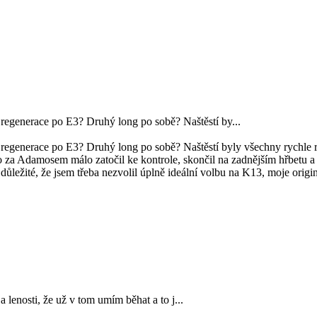
regenerace po E3? Druhý long po sobě? Naštěstí by...
regenerace po E3? Druhý long po sobě? Naštěstí byly všechny rychle ro
Adamosem málo zatočil ke kontrole, skončil na zadnějším hřbetu a jen
ní důležité, že jsem třeba nezvolil úplně ideální volbu na K13, moje ori
 a lenosti, že už v tom umím běhat a to j...