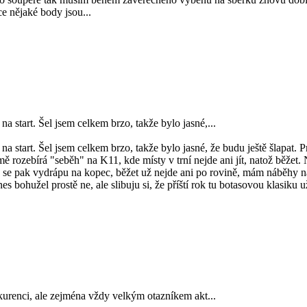
e nějaké body jsou...
a start. Šel jsem celkem brzo, takže bylo jasné,...
a start. Šel jsem celkem brzo, takže bylo jasné, že budu ještě šlapat. Pr
ě rozebírá "seběh" na K11, kde místy v trní nejde ani jít, natož běžet. 
se pak vydrápu na kopec, běžet už nejde ani po rovině, mám náběhy na
es bohužel prostě ne, ale slibuju si, že příští rok tu botasovou klasiku 
nkurenci, ale zejména vždy velkým otazníkem akt...