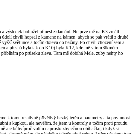
on a výsledek bohužel přinesl zklamání. Nejprve mě na K3 zmátl
 údolí chvíli hopsal z kamene na kámen, abych se pak vrátil z druhé
é vyšší světlince a točím doleva do bažiny. Po chvíli chození sem a
 den a přesná byla tak do K10) byla K12, kde mě v tom šikmém
le přibíhám po průseku zleva. Tam mě dobíhá Mele, zuby nehty ho
čtěme k tomu relativně přívětivý hezký terén a parametry a ta povinnost
ubni s kupkou, ale nevěřím, že jsem u kontroly a točím proti proudu
ně ale bůhvíproč volím naprosto zbytečnou obíhačku, i když si
t, alespoň mám ale nějakého tahače před sebou. I přes všechny tyto