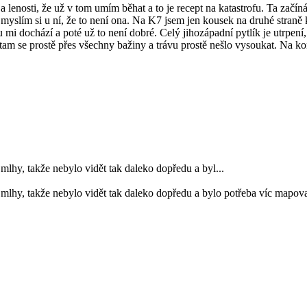
oty a lenosti, že už v tom umím běhat a to je recept na katastrofu. Ta za
yslím si u ní, že to není ona. Na K7 jsem jen kousek na druhé straně
 mi dochází a poté už to není dobré. Celý jihozápadní pytlík je utrpení
am se prostě přes všechny bažiny a trávu prostě nešlo vysoukat. Na kon
mlhy, takže nebylo vidět tak daleko dopředu a byl...
mlhy, takže nebylo vidět tak daleko dopředu a bylo potřeba víc mapovat