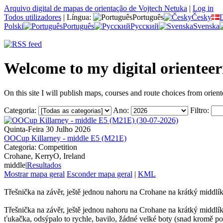
Arquivo digital de mapas de orientação de Vojtech Netuka
|
Log in
Todos utilizadores
|
Língua:
Português
Česky
Polski
Português
Русский
Svenska
Welcome to my digital orientee
On this site I will publish maps, courses and route choices from orient
Categoria:
Ano:
Filtro:
Quinta-Feira 30 Julho 2026
OOCup Killarney - middle E5 (M21E)
Categoria: Competition
Crohane, KerryO, Ireland
middle
|
Resultados
Mostrar mapa geral
Esconder mapa geral
|
KML
Třešnička na závěr, ještě jednou nahoru na Crohane na krátký middlí
Třešnička na závěr, ještě jednou nahoru na Crohane na krátký middl
ťukačka, odsýpalo to rychle, bavilo, žádné velké boty (snad kromě pos