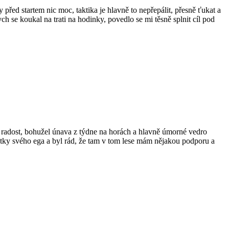
před startem nic moc, taktika je hlavně to nepřepálit, přesně ťukat a
h se koukal na trati na hodinky, povedlo se mi těsně splnit cíl pod
 radost, bohužel únava z týdne na horách a hlavně úmorné vedro
ytky svého ega a byl rád, že tam v tom lese mám nějakou podporu a