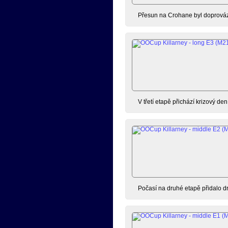
Přesun na Crohane byl doprováze
V třetí etapě přichází krizový den 
Počasí na druhé etapě přidalo dr