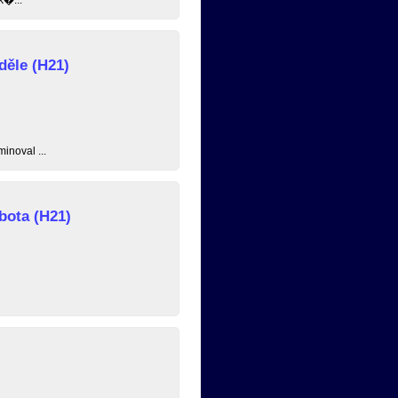
děle (H21)
inoval ...
bota (H21)