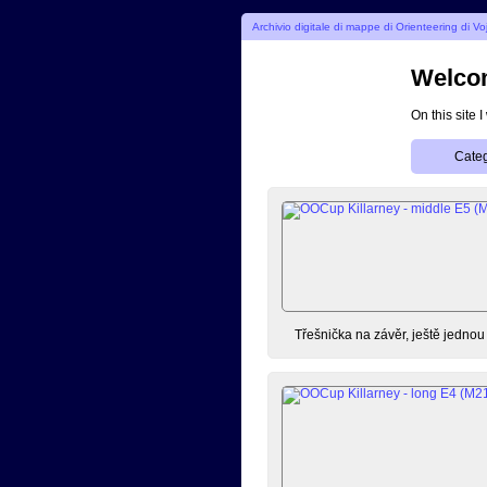
Archivio digitale di mappe di Orienteering di V
Welcom
On this site 
Categ
Třešnička na závěr, ještě jedno