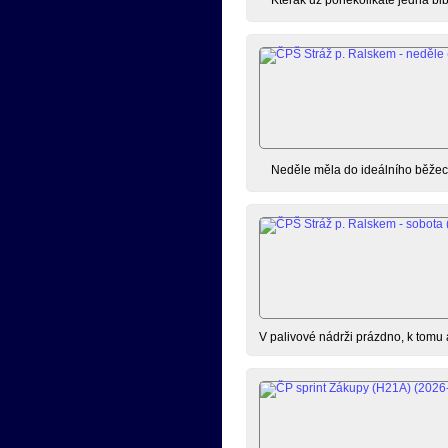
Neděle měla do ideálního běžeck
V palivové nádrži prázdno, k tomu 