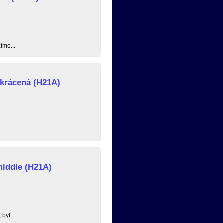
íme...
zkrácená (H21A)
.
middle (H21A)
byl...