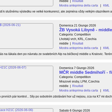
middle
|
Risultati
Mostra anteprima della carta
|
KML
ostí k slušnému výsledku ve velké konkurenci, ale zejména vždy velkým otazníkem ak
Domenica 21 Giungo 2026
ŽB Vysoká Libyně - middl
Categoria: Competition
Lhotský vrch, KRL, Czechia
middle
|
Risultati
Mostra anteprima della carta
|
KML
s na lákala den po návratu ze svatebních Alp na béčkový middle u Kralovic. Terén
Domenica 7 Giungo 2026
MČR middle Sedmihoří - f
Categoria: Competition
Mrazové sruby, LPM, Czechia
middle
|
Risultati
Mostra anteprima della carta
|
KML
o prvních pár kontrol... Síly po sobotním zdolávání hor už nejsou, cca na K7 mi doc
Sabato 6 Giungo 2026