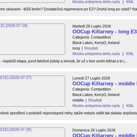
Mostra anteprima della carta
|
KML
n obavami - těžší terén? Dostatečná regenerace po E3? Druhý long po sobě? Našt
Martedì 28 Luglio 2026
OOCup Killarney - long E3
Categoria: Competition
Black Lakes, KerryO, Ireland
long
|
Risultati
Mostra anteprima della carta
|
KML
- nejdelší etapa, pocit falešné jistoty a lenosti, že už v tom umím běhat a to j...
Lunedì 27 Luglio 2026
OOCup Killarney - middle
Categoria: Competition
Black Lakes, KerryO, Ireland
middle
|
Risultati
Mostra anteprima della carta
|
KML
obné zpestření v podobě neprostupné mlhy, takže nebylo vidět tak daleko dopředu a
Domenica 26 Luglio 2026
OOCup Killarney - middle