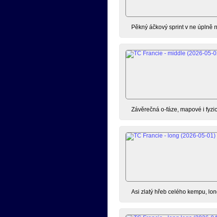
Pěkný áčkový sprint v ne úplně
Závěrečná o-fáze, mapové i fyzic
Asi zlatý hřeb celého kempu, lon