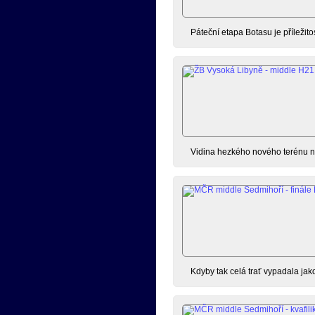
Páteční etapa Botasu je příležit
Vidina hezkého nového terénu ná
Kdyby tak celá trať vypadala jak