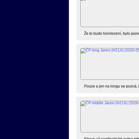
Že to bude horolezení, bylo jasn
Pouze a jen na longu se pozná, k
Kterak už poněkolikáté jedna bl