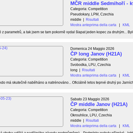
MČR middle Sedmihoří - k
Categoria: Competition
Pseudokary, LPM, Czechia
middle
|
Risultati
Mostra anteprima della carta
|
KML
é z parametrů, a tak jsem se tam pokorně vydal šlapat jeden kopec za druhým... Byl
Domenica 24 Maggio 2026
ČP long Janov (H21A)
Categoria: Competition
Svobodka, LPU, Czechia
long
|
Risultati
Mostra anteprima della carta
|
KML
do má skutečně naběháno a natrénováno... Oficiálně letos teprvé druhý po Jarních 
Sabato 23 Maggio 2026
ČP middle Janov (H21A)
Categoria: Competition
Okrouhlice, LPU, Czechia
middle
|
Risultati
Mostra anteprima della carta
|
KML
bá chyba udělá z nadějného závodu podprůměrný... Podmínky nebyly příznívé - leh