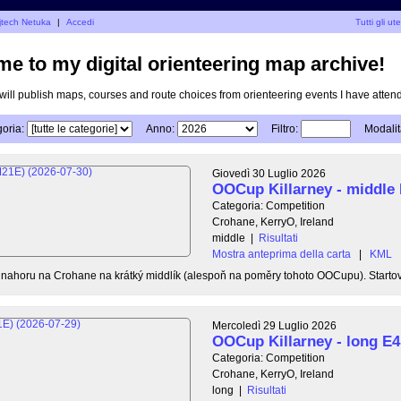
ojtech Netuka
|
Accedi
Tutti gli ute
e to my digital orienteering map archive!
I will publish maps, courses and route choices from orienteering events I have atten
oria:
Anno:
Filtro:
Modalit
Giovedì 30 Luglio 2026
OOCup Killarney - middle
Categoria: Competition
Crohane, KerryO, Ireland
middle
|
Risultati
Mostra anteprima della carta
|
KML
u nahoru na Crohane na krátký middlík (alespoň na poměry tohoto OOCupu). Startovn
Mercoledì 29 Luglio 2026
OOCup Killarney - long E4
Categoria: Competition
Crohane, KerryO, Ireland
long
|
Risultati