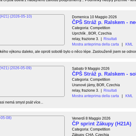
Domenica 10 Maggio 2026
ČPŠ Stráž p. Ralskem - ne
Categoria: Competition
Uprchlík , BOR, Czechia
relay, frazione 3.
|
Risultati
Mostra anteprima della carta
|
KML
ého výkonu daleko, ale oproti sobotě bylo o něco lépe. Zaslouženě jsem se odnom
Sabato 9 Maggio 2026
ČPŠ Stráž p. Ralskem - so
Categoria: Competition
Uranové jámy, BOR, Czechia
relay, frazione 3.
|
Risultati
Mostra anteprima della carta
|
KML
asi nemá smysl psát více...
Venerdì 8 Maggio 2026
ČP sprint Zákupy (H21A)
Categoria: Competition
Zákupy, CHA, Czechia