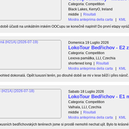
Categoria: Competition
Black Lakes, KerryO, Ireland
middle
|
Risultati
Mostra anteprima della carta
|
KML
době účasti na unikátním irském OOCupu se konečně naplnil! Do první etapy vyráž
Domenica 19 Luglio 2026
LokoTour Bedřichov - E2 
Categoria: Competition
Lexova památka, LLI, Czechia
shortened long
|
Risultati
Mostra anteprima della carta
|
KML
ohled dokonalá. Opět luxusní terén, po dlouhé době se mi v lese běží i přes nároč..
Sabato 18 Luglio 2026
LokoTour Bedřichov - E1 
Categoria: Competition
Valhala, LLI, Czechia
middle
|
Risultati
Mostra anteprima della carta
|
KML
xusních bedřichovských terénech jsme si prostě nemohli nechat ujít. Bylo to krásné, 