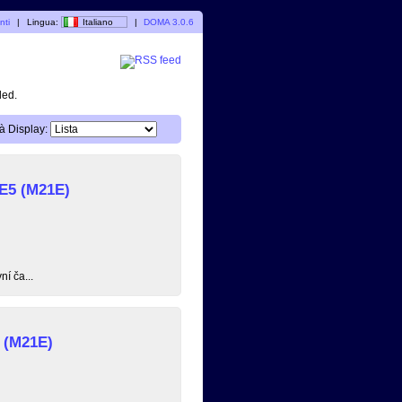
nti
|
Lingua:
Italiano
|
DOMA 3.0.6
ded.
à Display:
 E5 (M21E)
í ča...
 (M21E)