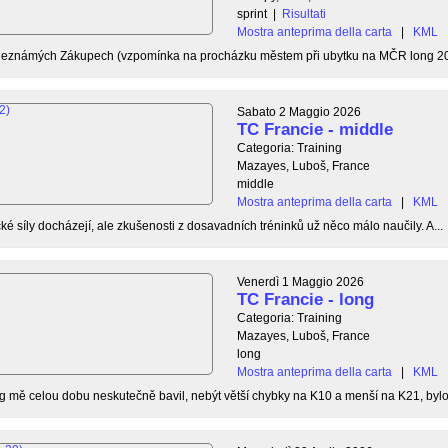
sprint
|
Risultati
Mostra anteprima della carta
|
KML
 neznámých Zákupech (vzpomínka na procházku městem při ubytku na MČR long 20
Sabato 2 Maggio 2026
TC Francie - middle
Categoria: Training
Mazayes, Luboš, France
middle
Mostra anteprima della carta
|
KML
ké síly docházejí, ale zkušenosti z dosavadních tréninků už něco málo naučily. A...
Venerdì 1 Maggio 2026
TC Francie - long
Categoria: Training
Mazayes, Luboš, France
long
Mostra anteprima della carta
|
KML
g mě celou dobu neskutečně bavil, nebýt větší chybky na K10 a menší na K21, bylo 