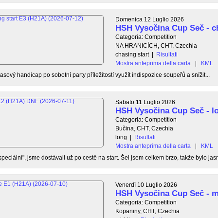
Domenica 12 Luglio 2026
HSH Vysočina Cup Seč - ch
Categoria: Competition
NA HRANICÍCH, CHT, Czechia
chasing start
|
Risultati
Mostra anteprima della carta
|
KML
asový handicap po sobotní party příležitostí využít indispozice soupeřů a snížit...
Sabato 11 Luglio 2026
HSH Vysočina Cup Seč - l
Categoria: Competition
Bučina, CHT, Czechia
long
|
Risultati
Mostra anteprima della carta
|
KML
eciální", jsme dostávali už po cestě na start. Šel jsem celkem brzo, takže bylo jasn
Venerdì 10 Luglio 2026
HSH Vysočina Cup Seč - m
Categoria: Competition
Kopaniny, CHT, Czechia