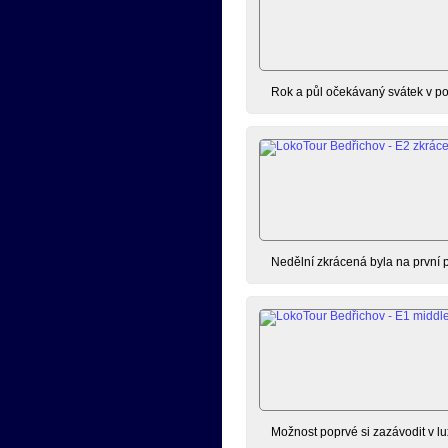
Rok a půl očekávaný svátek v po
Nedělní zkrácená byla na první p
Možnost poprvé si zazávodit v lu