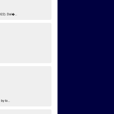
22). Dal�...
by to...