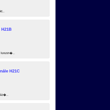
t...
e H21B
 luxusn�...
inále H21C
ház�...