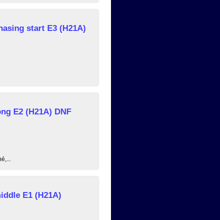
asing start E3 (H21A)
ong E2 (H21A) DNF
é,...
iddle E1 (H21A)