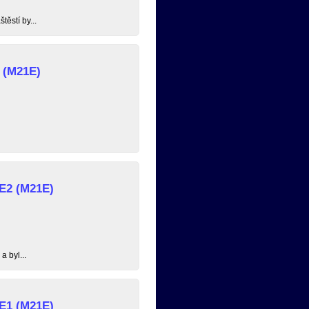
ěstí by...
 (M21E)
 E2 (M21E)
 byl...
 E1 (M21E)