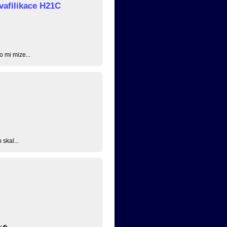
vafilikace H21C
o mi mize...
skal...
k�...