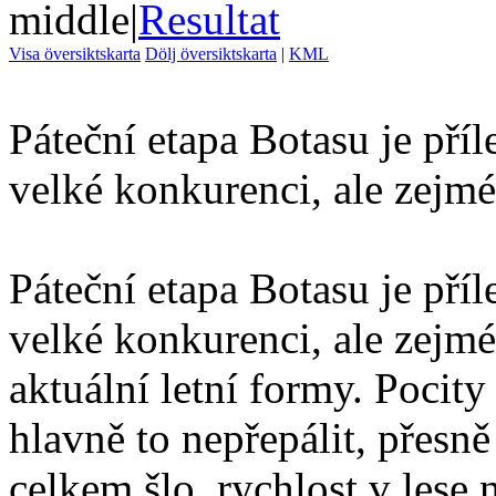
middle
|
Resultat
Visa översiktskarta
Dölj översiktskarta
|
KML
Páteční etapa Botasu je pří
velké konkurenci, ale zejm
Páteční etapa Botasu je pří
velké konkurenci, ale zej
aktuální letní formy. Pocity
hlavně to nepřepálit, přesně
celkem šlo, rychlost v lese