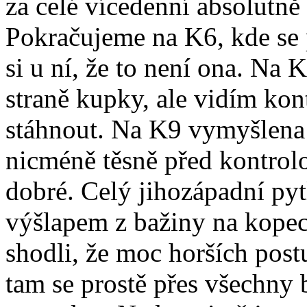
za celé vícedenní absolutně
Pokračujeme na K6, kde se
si u ní, že to není ona. Na
straně kupky, ale vidím ko
stáhnout. Na K9 vymyšlena 
nicméně těsně před kontrolo
dobré. Celý jihozápadní pytl
výšlapem z bažiny na kopec
shodli, že moc horších post
tam se prostě přes všechny 