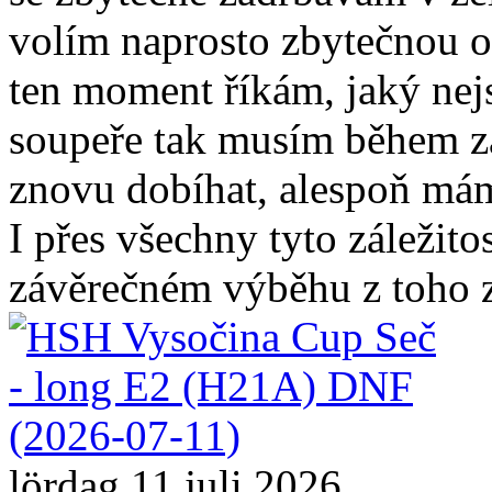
volím naprosto zbytečnou o
ten moment říkám, jaký nej
soupeře tak musím během z
znovu dobíhat, alespoň mám
I přes všechny tyto záležito
závěrečném výběhu z toho z
lördag 11 juli 2026