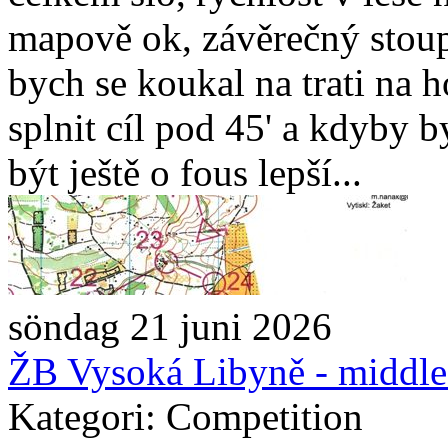
mapově ok, závěrečný stoupá
bych se koukal na trati na 
splnit cíl pod 45' a kdyby 
být ještě o fous lepší...
söndag 21 juni 2026
ŽB Vysoká Libyně - middl
Kategori: Competition