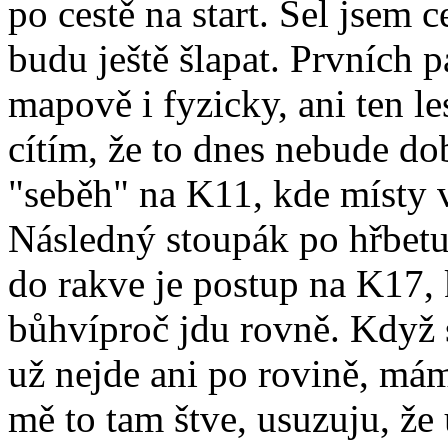
po cestě na start. Šel jsem 
budu ještě šlapat. Prvních p
mapově i fyzicky, ani ten le
cítím, že to dnes nebude do
"seběh" na K11, kde místy v 
Následný stoupák po hřbetu 
do rakve je postup na K17,
bůhvíproč jdu rovně. Když 
už nejde ani po rovině, má
mě to tam štve, usuzuju, že