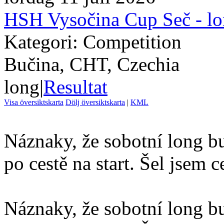
HSH Vysočina Cup Seč - l
Kategori: Competition
Bučina, CHT, Czechia
long
|
Resultat
Visa översiktskarta
Dölj översiktskarta
|
KML
Náznaky, že sobotní long bu
po cestě na start. Šel jsem c
Náznaky, že sobotní long bu