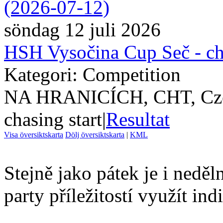
söndag 12 juli 2026
HSH Vysočina Cup Seč - ch
Kategori: Competition
NA HRANICÍCH, CHT, Cze
chasing start
|
Resultat
Visa översiktskarta
Dölj översiktskarta
|
KML
Stejně jako pátek je i nedě
party příležitostí využít ind