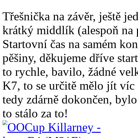
Třešnička na závěr, ještě j
krátký middlík (alespoň n
Startovní čas na samém kon
pěšiny, děkujeme dříve star
to rychle, bavilo, žádné ve
K7, to se určitě mělo jít v
tedy zdárně dokončen, bylo 
to stálo za to!