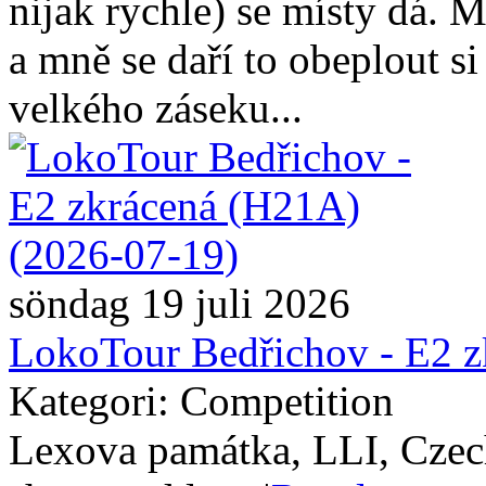
nijak rychle) se místy dá. 
a mně se daří to obeplout s
velkého záseku...
söndag 19 juli 2026
LokoTour Bedřichov - E2 
Kategori: Competition
Lexova památka, LLI, Czec