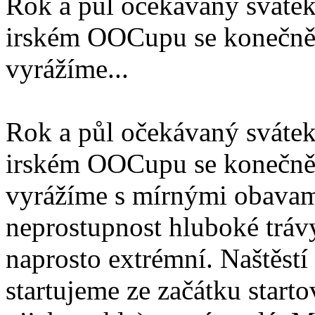
Rok a půl očekávaný svátek
irském OOCupu se konečně 
vyrážíme...
Rok a půl očekávaný svátek
irském OOCupu se konečně 
vyrážíme s mírnými obavami
neprostupnost hluboké trávy
naprosto extrémní. Naštěstí 
startujeme ze začátku star