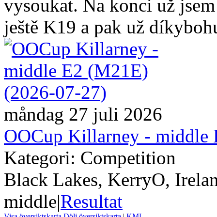
vysoukat. Na konci už jsem 
ještě K19 a pak už díkybohu
måndag 27 juli 2026
OOCup Killarney - middle
Kategori: Competition
Black Lakes, KerryO, Irela
middle
|
Resultat
Visa översiktskarta
Dölj översiktskarta
|
KML