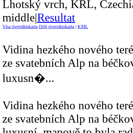
Lhotský vrch, KRL, Czechi
middle
|
Resultat
Visa översiktskarta
Dölj översiktskarta
|
KML
Vidina hezkého nového teré
ze svatebních Alp na béčko
luxusn�...
Vidina hezkého nového teré
ze svatebních Alp na béčko
luxusní, mapově to byla rad