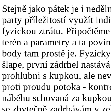
Stejně jako pátek je i nedě
party příležitostí využít ind
fyzickou ztrátu. Připočtěme
terén a parametry a ta povi
body tam prostě je. Fyzicky
šlape, první zádrhel nastáv
prohlubni s kupkou, ale nev
proti proudu potoka - kont
náběhu schovaná za kupkou.
se zbytečně zadrbávám v ze