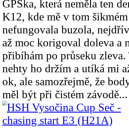
GPSka, která neměla ten de
K12, kde mě v tom šikmém 
nefungovala buzola, nejdří
až moc korigoval doleva a 
přibíhám po průseku zleva
nehty ho držím a utíká mi 
ok, ale samozřejmě, že body
měl být při čistém závodě...