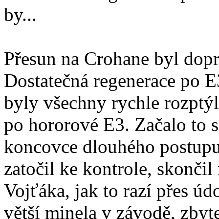
by...
Přesun na Crohane byl dopr
Dostatečná regenerace po E
byly všechny rychle rozptýl
po hororové E3. Začalo to 
koncovce dlouhého postup
zatočil ke kontrole, skončil
Vojťáka, jak to razí přes úd
větší minela v závodě, zbyte