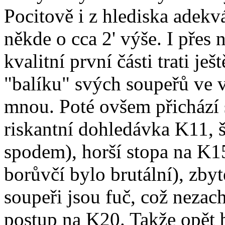
Pocitově i z hlediska adekv
někde o cca 2' výše. I přes 
kvalitní první části trati je
"balíku" svých soupeřů ve v
mnou. Poté ovšem přichází sl
riskantní dohledávka K11, š
spodem), horší stopa na K15
borůvčí bylo brutální), zby
soupeři jsou fuč, což nezac
postup na K20. Takže opět 