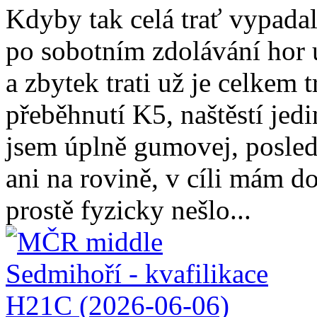
Kdyby tak celá trať vypadala
po sobotním zdolávání hor 
a zbytek trati už je celkem t
přeběhnutí K5, naštěstí jed
jsem úplně gumovej, posled
ani na rovině, v cíli mám d
prostě fyzicky nešlo...