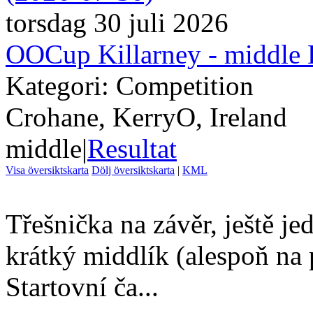
torsdag 30 juli 2026
OOCup Killarney - middle
Kategori: Competition
Crohane, KerryO, Ireland
middle
|
Resultat
Visa översiktskarta
Dölj översiktskarta
|
KML
Třešnička na závěr, ještě j
krátký middlík (alespoň n
Startovní ča...