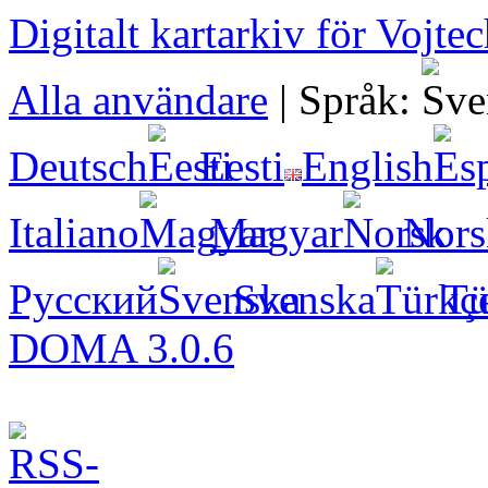
Digitalt kartarkiv för Vojte
Alla användare
|
Språk:
Deutsch
Eesti
English
Italiano
Magyar
Nors
Русский
Svenska
Tü
DOMA 3.0.6