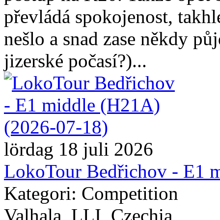
převládá spokojenost, takhl
nešlo a snad zase někdy pů
jizerské počasí?)...
lördag 18 juli 2026
LokoTour Bedřichov - E1 
Kategori: Competition
Valhala, LLI, Czechia