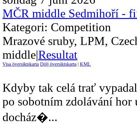
MČR middle Sedmihoří - f
Kategori: Competition
Mrazové sruby, LPM, Czec
middle
|
Resultat
Visa översiktskarta
Dölj översiktskarta
|
KML
Kdyby tak celá trať vypadala
po sobotním zdolávání hor 
docház�...