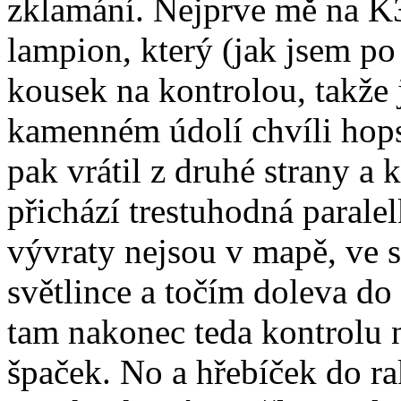
zklamání. Nejprve mě na K3
lampion, který (jak jsem po c
kousek na kontrolou, takž
kamenném údolí chvíli hop
pak vrátil z druhé strany a 
přichází trestuhodná paralel
vývraty nejsou v mapě, ve s
světlince a točím doleva do
tam nakonec teda kontrolu
špaček. No a hřebíček do ra