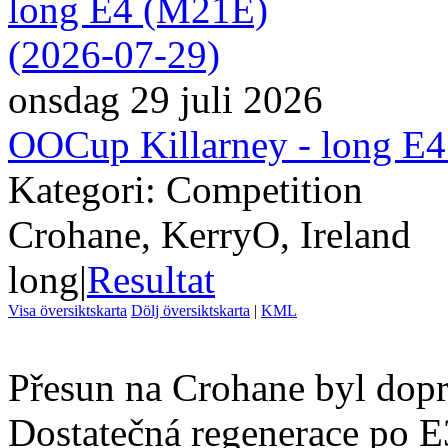
onsdag 29 juli 2026
OOCup Killarney - long E
Kategori: Competition
Crohane, KerryO, Ireland
long
|
Resultat
Visa översiktskarta
Dölj översiktskarta
|
KML
Přesun na Crohane byl dopr
Dostatečná regenerace po E