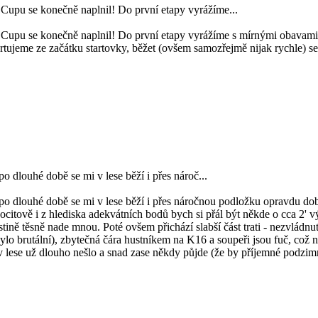
Cupu se konečně naplnil! Do první etapy vyrážíme...
upu se konečně naplnil! Do první etapy vyrážíme s mírnými obavami oh
tartujeme ze začátku startovky, běžet (ovšem samozřejmě nijak rychle) 
o dlouhé době se mi v lese běží i přes nároč...
 po dlouhé době se mi v lese běží i přes náročnou podložku opravdu dob
citově i z hlediska adekvátních bodů bych si přál být někde o cca 2' výše
tině těsně nade mnou. Poté ovšem přichází slabší část trati - nezvládnu
ylo brutální), zbytečná čára hustníkem na K16 a soupeři jsou fuč, což
v lese už dlouho nešlo a snad zase někdy půjde (že by příjemné podzimní