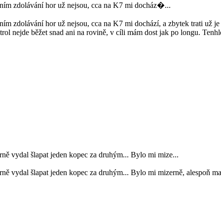
otním zdolávání hor už nejsou, cca na K7 mi docház�...
ním zdolávání hor už nejsou, cca na K7 mi dochází, a zbytek trati už je 
l nejde běžet snad ani na rovině, v cíli mám dost jak po longu. Tenhle 
rně vydal šlapat jeden kopec za druhým... Bylo mi mize...
orně vydal šlapat jeden kopec za druhým... Bylo mi mizerně, alespoň m