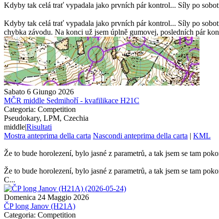
Kdyby tak celá trať vypadala jako prvních pár kontrol... Síly po sob
Kdyby tak celá trať vypadala jako prvních pár kontrol... Síly po sobot
chybka závodu. Na konci už jsem úplně gumovej, posledních pár kontro
Sabato 6 Giungo 2026
MČR middle Sedmihoří - kvafilikace H21C
Categoria: Competition
Pseudokary, LPM, Czechia
middle
|
Risultati
Mostra anteprima della carta
Nascondi anteprima della carta
|
KML
Že to bude horolezení, bylo jasné z parametrů, a tak jsem se tam poko
Že to bude horolezení, bylo jasné z parametrů, a tak jsem se tam pok
C...
Domenica 24 Maggio 2026
ČP long Janov (H21A)
Categoria: Competition