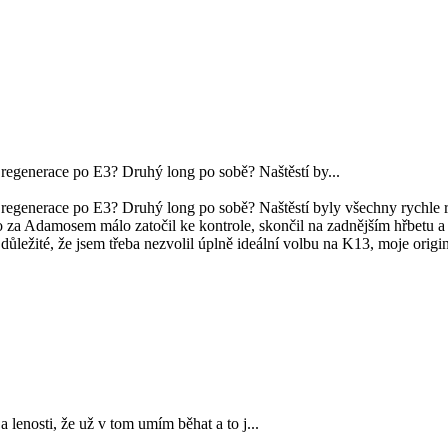
regenerace po E3? Druhý long po sobě? Naštěstí by...
regenerace po E3? Druhý long po sobě? Naštěstí byly všechny rychle ro
Adamosem málo zatočil ke kontrole, skončil na zadnějším hřbetu a jen
ní důležité, že jsem třeba nezvolil úplně ideální volbu na K13, moje ori
 a lenosti, že už v tom umím běhat a to j...