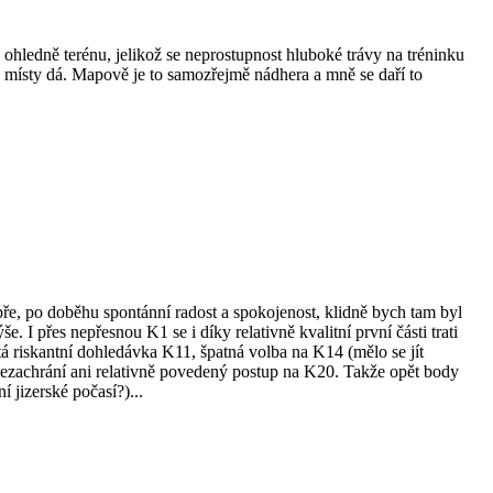
ledně terénu, jelikož se neprostupnost hluboké trávy na tréninku
se místy dá. Mapově je to samozřejmě nádhera a mně se daří to
ře, po doběhu spontánní radost a spokojenost, klidně bych tam byl
. I přes nepřesnou K1 se i díky relativně kvalitní první části trati
tá riskantní dohledávka K11, špatná volba na K14 (mělo se jít
 nezachrání ani relativně povedený postup na K20. Takže opět body
 jizerské počasí?)...