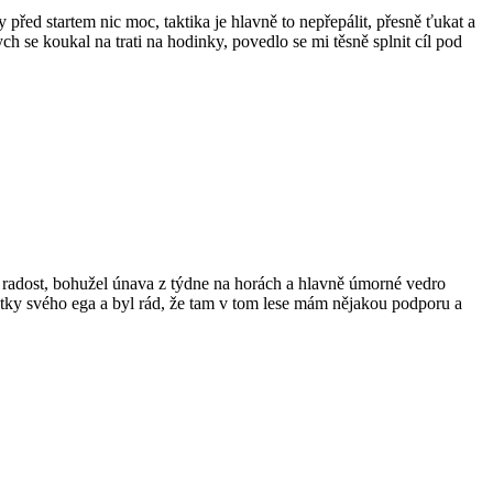
před startem nic moc, taktika je hlavně to nepřepálit, přesně ťukat a
h se koukal na trati na hodinky, povedlo se mi těsně splnit cíl pod
 radost, bohužel únava z týdne na horách a hlavně úmorné vedro
ytky svého ega a byl rád, že tam v tom lese mám nějakou podporu a