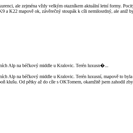
urenci, ale zejména vždy velkým otazníkem aktuální letní formy. Pocity 
 K9 a K22 mapově ok, závěrečný stoupák k cíli nemilosrdný, ale aniž byc
bních Alp na béčkový middle u Kralovic. Terén luxusn�...
ních Alp na béčkový middle u Kralovic. Terén luxusní, mapově to byla
alespoň klušu. Od pětky až do cíle s OKTomem, okamžitě jsem zahodil zb