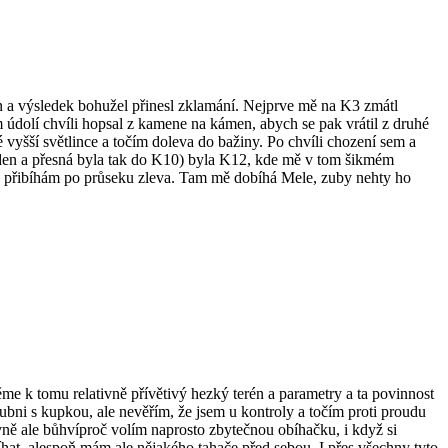
on a výsledek bohužel přinesl zklamání. Nejprve mě na K3 zmátl
 údolí chvíli hopsal z kamene na kámen, abych se pak vrátil z druhé
é vyšší světlince a točím doleva do bažiny. Po chvíli chození sem a
 den a přesná byla tak do K10) byla K12, kde mě v tom šikmém
le přibíhám po průseku zleva. Tam mě dobíhá Mele, zuby nehty ho
čtěme k tomu relativně přívětivý hezký terén a parametry a ta povinnost
ubni s kupkou, ale nevěřím, že jsem u kontroly a točím proti proudu
ně ale bůhvíproč volím naprosto zbytečnou obíhačku, i když si
t, alespoň mám ale nějakého tahače před sebou. I přes všechny tyto