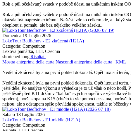
Rok a půl očekávaný svátek v podobě účasti na unikátním irském OO
Rok a půl očekávaný svátek v podobě účasti na unikátním irském OOC
ukázala být naprosto extrémní. Naštěstí zde to celkem jde, a i když s
obeplout si pomalu, ale bez nějakého velkého záseku...
Domenica 19 Luglio 2026
LokoTour Bedřichov - E2 zkrácená (H21A)
Categoria: Competition
Lexova památka, LLI, Czechia
shortened long
|
Risultati
Mostra anteprima della carta
Nascondi anteprima della carta
|
KML
Nedělní zkrácená byla na první pohled dokonalá. Opět luxusní terén, p
Nedělní zkrácená byla na první pohled dokonalá. Opět luxusní terén,
ještě déle. Po analýze výkonu a výsledku je to už však o něco horší. Po
ještě těsně před K11 držím v "balíku" svých soupeřů ve výsledkové lis
spodem), horší stopa na K15 (chtělo to víc pomoct cestama, borůvčí b
nejsou, ale s odstupem spíše převládá spokojenost, takhle to běžecky 
Sabato 18 Luglio 2026
LokoTour Bedřichov - E1 middle (H21A)
Categoria: Competition
Valhala, LLI, Czechia