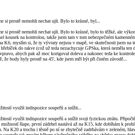
si prostě nemohli nechat ujít. Bylo to krásné, byl...
 si prostě nemohli nechat ujít. Bylo to krásné, bylo to těžké, ale výk
) visel kousek na kontrolou, takže jsem tam v tom nebezpečném kamenném
na K6, myslím si, že ty vývraty nejsou v mapě, ve skutečnosti jsem na t
 hřebíček do rakve (což už teda nezachycuje GPSka, která neměla ten
 vpravo, abych pak až moc korigoval doleva a nakonec teda ke kontro
, že body byly prostě na 45', kde jsem měl být při čistém závodě...
itostí využít indispozice soupeřů a snížit...
žitostí využít indispozice soupeřů a snížit svoji fyzickou ztrátu. Připo
h možností šlape, první zádrhel nastává až na K15, kde dobíhám k prohl
 Na K20 a trochu i těsně po ní se zbytečně zadrbávám v zeleném, hlav
o soupeře tak musím během závěrečného výběhu na sběrku znovu dobíha