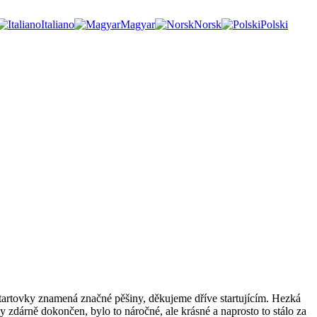
Italiano
Magyar
Norsk
Polski
tartovky znamená značné pěšiny, děkujeme dříve startujícím. Hezká
y zdárně dokončen, bylo to náročné, ale krásné a naprosto to stálo za