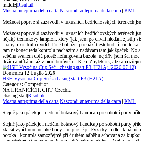
middle
|
Risultati
Mostra anteprima della carta
Nascondi anteprima della carta
|
KML
Možnost poprvé si zazávodit v luxusních bedřichovských terénech jsme 
Možnost poprvé si zazávodit v luxusních bedřichovských terénech jsme
nějaký tréninkový lampion, který (jak jsem po chvíli hledání zjistil
strany a kontrolu uviděl. Poté bohužel přichází trestuhodná paralelka 
tam nakonec teda kontrolu nacházím a nadávám tam jak špaček. No a
seběhu svahem dolů prostě nefungovala buzola, nejdřív jsem šel moc
držím a utíká mi až v moři borůvčí na K16. Zbytek ok, ale samozřejmě
Domenica 12 Luglio 2026
HSH Vysočina Cup Seč - chasing start E3 (H21A)
Categoria: Competition
NA HRANICÍCH, CHT, Czechia
chasing start
|
Risultati
Mostra anteprima della carta
Nascondi anteprima della carta
|
KML
Stejně jako pátek je i nedělní botasový handicap po sobotní party přílež
Stejně jako pátek je i nedělní botasový handicap po sobotní party příle
zkusit vyběhnout nějaké body tam prostě je. Fyzicky to dle aktuálníc
potoka - kontrola samozřejmě při druhém náběhu schovaná za kupkou.
samozřejmě v ten moment říkám, jaký nejsem génius... Mého polskéh