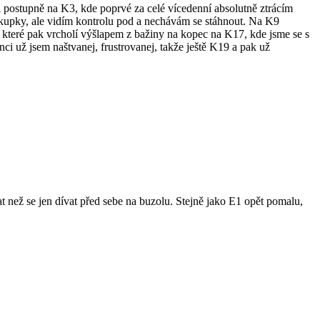
číná postupně na K3, kde poprvé za celé vícedenní absolutně ztrácím
 kupky, ale vidím kontrolu pod a nechávám se stáhnout. Na K9
, které pak vrcholí výšlapem z bažiny na kopec na K17, kde jsme se s
ci už jsem naštvanej, frustrovanej, takže ještě K19 a pak už
 než se jen dívat před sebe na buzolu. Stejně jako E1 opět pomalu,