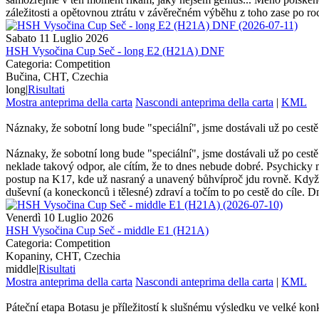
záležitosti a opětovnou ztrátu v závěrečném výběhu z toho zase po roc
Sabato 11 Luglio 2026
HSH Vysočina Cup Seč - long E2 (H21A) DNF
Categoria: Competition
Bučina, CHT, Czechia
long
|
Risultati
Mostra anteprima della carta
Nascondi anteprima della carta
|
KML
Náznaky, že sobotní long bude "speciální", jsme dostávali už po cestě n
Náznaky, že sobotní long bude "speciální", jsme dostávali už po cestě n
neklade takový odpor, ale cítím, že to dnes nebude dobré. Psychicky m
postup na K17, kde už nasraný a unavený bůhvíproč jdu rovně. Když 
duševní (a koneckonců i tělesné) zdraví a točím to po cestě do cíle. Dn
Venerdì 10 Luglio 2026
HSH Vysočina Cup Seč - middle E1 (H21A)
Categoria: Competition
Kopaniny, CHT, Czechia
middle
|
Risultati
Mostra anteprima della carta
Nascondi anteprima della carta
|
KML
Páteční etapa Botasu je příležitostí k slušnému výsledku ve velké ko