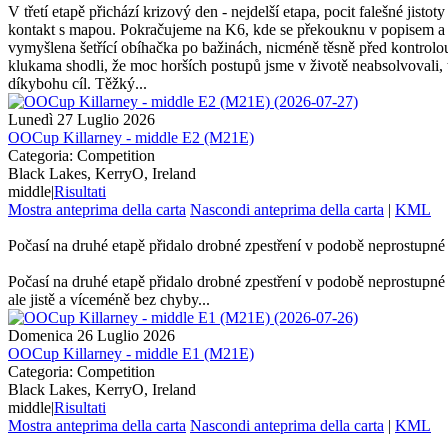
V třetí etapě přichází krizový den - nejdelší etapa, pocit falešné jist
kontakt s mapou. Pokračujeme na K6, kde se překouknu v popisem a m
vymyšlena šetřící obíhačka po bažinách, nicméně těsně před kontrolou
klukama shodli, že moc horších postupů jsme v životě neabsolvovali, t
díkybohu cíl. Těžký...
Lunedì 27 Luglio 2026
OOCup Killarney - middle E2 (M21E)
Categoria: Competition
Black Lakes, KerryO, Ireland
middle
|
Risultati
Mostra anteprima della carta
Nascondi anteprima della carta
|
KML
Počasí na druhé etapě přidalo drobné zpestření v podobě neprostupné 
Počasí na druhé etapě přidalo drobné zpestření v podobě neprostupné 
ale jistě a víceméně bez chyby...
Domenica 26 Luglio 2026
OOCup Killarney - middle E1 (M21E)
Categoria: Competition
Black Lakes, KerryO, Ireland
middle
|
Risultati
Mostra anteprima della carta
Nascondi anteprima della carta
|
KML