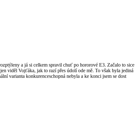
zptýleny a já si celkem spravil chuť po hororové E3. Začalo to sice
 viděl Vojťáka, jak to razí přes údolí ode mě. To však byla jediná
ginální varianta konkurenceschopná nebyla a ke konci jsem se dost