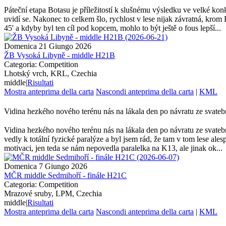
Páteční etapa Botasu je příležitostí k slušnému výsledku ve velké konk
uvidí se. Nakonec to celkem šlo, rychlost v lese nijak závratná, krom
45' a kdyby byl ten cíl pod kopcem, mohlo to být ještě o fous lepší...
Domenica 21 Giungo 2026
ŽB Vysoká Libyně - middle H21B
Categoria: Competition
Lhotský vrch, KRL, Czechia
middle
|
Risultati
Mostra anteprima della carta
Nascondi anteprima della carta
|
KML
Vidina hezkého nového terénu nás na lákala den po návratu ze svate
Vidina hezkého nového terénu nás na lákala den po návratu ze svateb
vedly k totální fyzické paralýze a byl jsem rád, že tam v tom lese 
motivaci, jen teda se nám nepovedla paralelka na K13, ale jinak ok...
Domenica 7 Giungo 2026
MČR middle Sedmihoří - finále H21C
Categoria: Competition
Mrazové sruby, LPM, Czechia
middle
|
Risultati
Mostra anteprima della carta
Nascondi anteprima della carta
|
KML