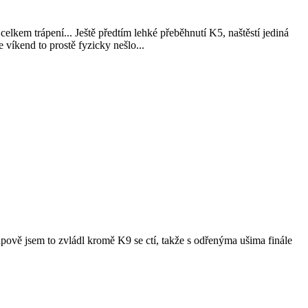
celkem trápení... Ještě předtím lehké přeběhnutí K5, naštěstí jediná
víkend to prostě fyzicky nešlo...
apově jsem to zvládl kromě K9 se ctí, takže s odřenýma ušima finále