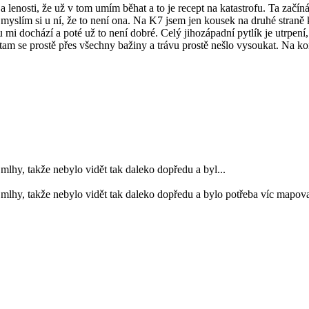
oty a lenosti, že už v tom umím běhat a to je recept na katastrofu. Ta za
yslím si u ní, že to není ona. Na K7 jsem jen kousek na druhé straně
 mi dochází a poté už to není dobré. Celý jihozápadní pytlík je utrpení
am se prostě přes všechny bažiny a trávu prostě nešlo vysoukat. Na kon
mlhy, takže nebylo vidět tak daleko dopředu a byl...
mlhy, takže nebylo vidět tak daleko dopředu a bylo potřeba víc mapovat