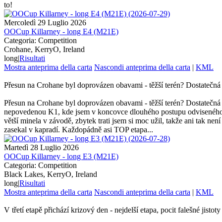
to!
Mercoledì 29 Luglio 2026
OOCup Killarney - long E4 (M21E)
Categoria: Competition
Crohane, KerryO, Ireland
long
|
Risultati
Mostra anteprima della carta
Nascondi anteprima della carta
|
KML
Přesun na Crohane byl doprovázen obavami - těžší terén? Dostatečná 
Přesun na Crohane byl doprovázen obavami - těžší terén? Dostatečná 
nepovedenou K1, kde jsem v koncovce dlouhého postupu odviseného za 
větší minela v závodě, zbytek trati jsem si moc užil, takže ani tak ne
zasekal v kapradí. Každopádně asi TOP etapa...
Martedì 28 Luglio 2026
OOCup Killarney - long E3 (M21E)
Categoria: Competition
Black Lakes, KerryO, Ireland
long
|
Risultati
Mostra anteprima della carta
Nascondi anteprima della carta
|
KML
V třetí etapě přichází krizový den - nejdelší etapa, pocit falešné jistoty