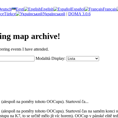
eutsch
Eesti
English
Español
Français
Türkçe
Український
|
DOMA 3.0.6
ring map archive!
eering events I have attended.
Modalità Display:
k (alespoň na poměry tohoto OOCupu). Startovní ča...
ík (alespoň na poměry tohoto OOCupu). Startovní čas na samém konci s
tupu na K7, to se určitě mělo jít víc horem). OOCup v pánské elitě ted