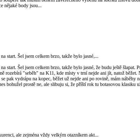
e nějaké body jsou...
a start. Šel jsem celkem brzo, takže bylo jasné,...
a start. Šel jsem celkem brzo, takže bylo jasné, že budu ještě šlapat. Pr
ě rozebírá "seběh" na K11, kde místy v trní nejde ani jít, natož běžet. 
se pak vydrápu na kopec, běžet už nejde ani po rovině, mám náběhy na
es bohužel prostě ne, ale slibuju si, že příští rok tu botasovou klasiku 
nkurenci, ale zejména vždy velkým otazníkem akt...