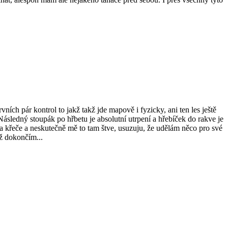
vních pár kontrol to jakž takž jde mapově i fyzicky, ani ten les ještě
Následný stoupák po hřbetu je absolutní utrpení a hřebíček do rakve je
 křeče a neskutečně mě to tam štve, usuzuju, že udělám něco pro své
už dokončím...