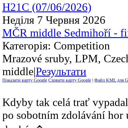
Неділя 7 Червня 2026
MČR middle Sedmihoří - f
Категорія: Competition
Mrazové sruby, LPM, Czec
middle
|
Результати
Показати карту Google
Сховати карту Google
|
Файл KML для Go
Kdyby tak celá trať vypadala
po sobotním zdolávání hor 