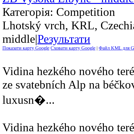
Категорія: Competition
Lhotský vrch, KRL, Czechi
middle
|
Результати
Показати карту Google
Сховати карту Google
|
Файл KML для Go
Vidina hezkého nového teré
ze svatebních Alp na béčko
luxusn�...
Vidina hezkého nového teré