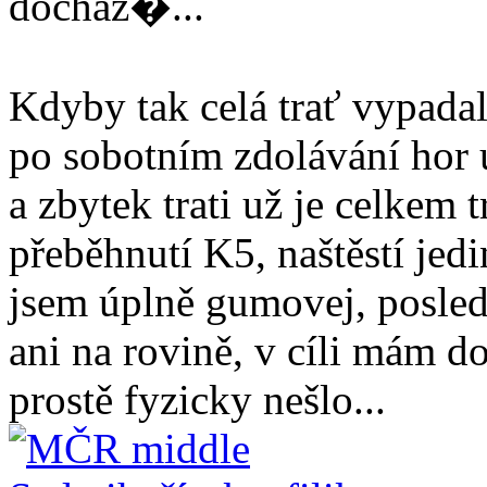
docház�...
Kdyby tak celá trať vypadala
po sobotním zdolávání hor 
a zbytek trati už je celkem t
přeběhnutí K5, naštěstí jed
jsem úplně gumovej, posled
ani na rovině, v cíli mám d
prostě fyzicky nešlo...