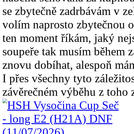
se zbytečně zadrbávám v ze
volím naprosto zbytečnou o
ten moment říkám, jaký nej
soupeře tak musím během z
znovu dobíhat, alespoň mám
I přes všechny tyto záležito
závěrečném výběhu z toho z