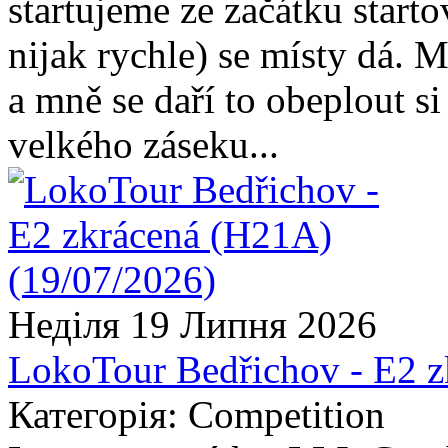
startujeme ze začátku star
nijak rychle) se místy dá. 
a mně se daří to obeplout s
velkého záseku...
Неділя 19 Липня 2026
LokoTour Bedřichov - E2 
Категорія: Competition