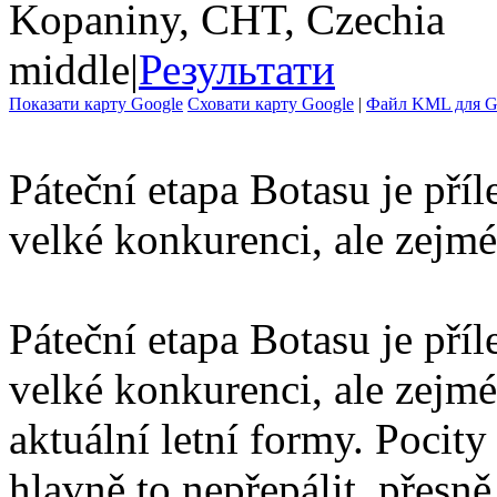
Kopaniny, CHT, Czechia
middle
|
Результати
Показати карту Google
Сховати карту Google
|
Файл KML для Go
Páteční etapa Botasu je pří
velké konkurenci, ale zejm
Páteční etapa Botasu je pří
velké konkurenci, ale zej
aktuální letní formy. Pocity
hlavně to nepřepálit, přesně