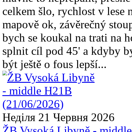
celkem šlo, rychlost v lese
mapově ok, závěrečný stoupá
bych se koukal na trati na 
splnit cíl pod 45' a kdyby 
být ještě o fous lepší...
Неділя 21 Червня 2026
ŽB Vysoká Libyně - middl