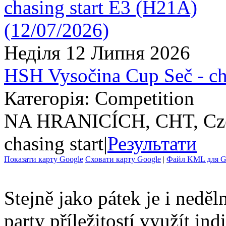
Неділя 12 Липня 2026
HSH Vysočina Cup Seč - ch
Категорія: Competition
NA HRANICÍCH, CHT, Cze
chasing start
|
Результати
Показати карту Google
Сховати карту Google
|
Файл KML для Go
Stejně jako pátek je i nedě
party příležitostí využít ind