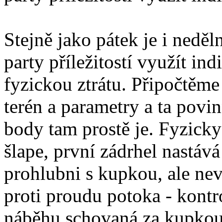
Stejně jako pátek je i nedě
party příležitostí využít ind
fyzickou ztrátu. Připočtěme
terén a parametry a ta povi
body tam prostě je. Fyzicky
šlape, první zádrhel nastáv
prohlubni s kupkou, ale nev
proti proudu potoka - kont
náběhu schovaná za kupkou.