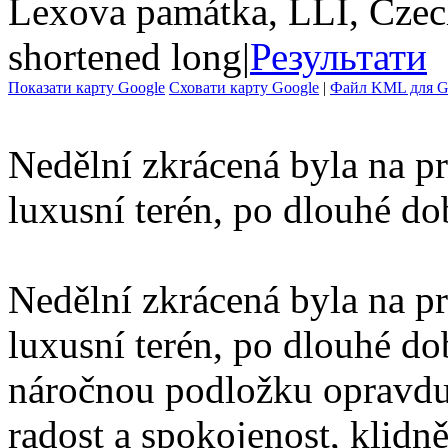
Lexova památka, LLI, Czec
shortened long
|
Результати
Показати карту Google
Сховати карту Google
|
Файл KML для Go
Nedělní zkrácená byla na p
luxusní terén, po dlouhé dob
Nedělní zkrácená byla na p
luxusní terén, po dlouhé dob
náročnou podložku opravdu
radost a spokojenost, klidně