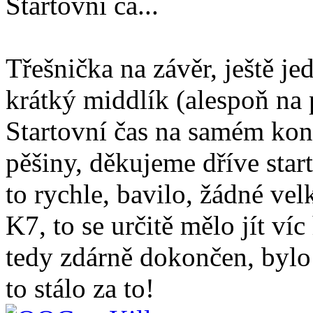
Startovní ča...
Třešnička na závěr, ještě j
krátký middlík (alespoň n
Startovní čas na samém kon
pěšiny, děkujeme dříve star
to rychle, bavilo, žádné ve
K7, to se určitě mělo jít v
tedy zdárně dokončen, bylo 
to stálo za to!