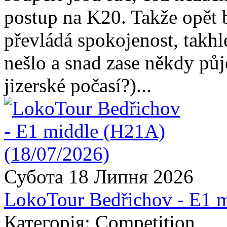
postup na K20. Takže opět 
převládá spokojenost, takhl
nešlo a snad zase někdy pů
jizerské počasí?)...
Субота 18 Липня 2026
LokoTour Bedřichov - E1 
Категорія: Competition