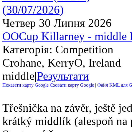
Четвер 30 Липня 2026
OOCup Killarney - middle
Категорія: Competition
Crohane, KerryO, Ireland
middle
|
Результати
Показати карту Google
Сховати карту Google
|
Файл KML для Go
Třešnička na závěr, ještě j
krátký middlík (alespoň n