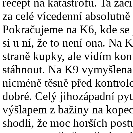
recept na katastrofu. Ta za
za celé vícedenní absolutně
Pokračujeme na K6, kde se
si u ní, že to není ona. Na
straně kupky, ale vidím ko
stáhnout. Na K9 vymyšlena 
nicméně těsně před kontrolo
dobré. Celý jihozápadní pytl
výšlapem z bažiny na kopec
shodli, že moc horších post