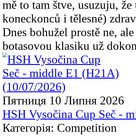
mě to tam štve, usuzuju, že
koneckonců i tělesné) zdraví
Dnes bohužel prostě ne, ale s
botasovou klasiku už dokon
Пятниця 10 Липня 2026
HSH Vysočina Cup Seč - m
Категорія: Competition