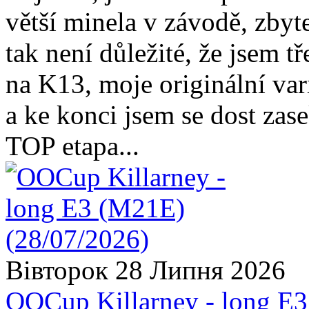
větší minela v závodě, zbyte
tak není důležité, že jsem t
na K13, moje originální va
a ke konci jsem se dost zas
TOP etapa...
Вівторок 28 Липня 2026
OOCup Killarney - long E