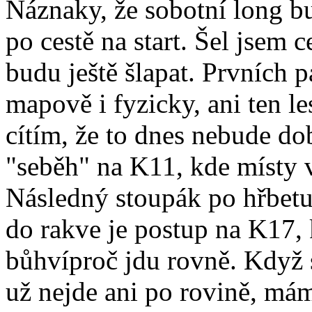
Náznaky, že sobotní long bu
po cestě na start. Šel jsem 
budu ještě šlapat. Prvních p
mapově i fyzicky, ani ten le
cítím, že to dnes nebude do
"seběh" na K11, kde místy v 
Následný stoupák po hřbetu 
do rakve je postup na K17,
bůhvíproč jdu rovně. Když 
už nejde ani po rovině, má