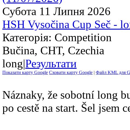
Субота 11 Липня 2026
HSH Vysočina Cup Seč - l
Категорія: Competition
Bučina, CHT, Czechia
long
|
Результати
Показати карту Google
Сховати карту Google
|
Файл KML для Go
Náznaky, že sobotní long bu
po cestě na start. Šel jsem c