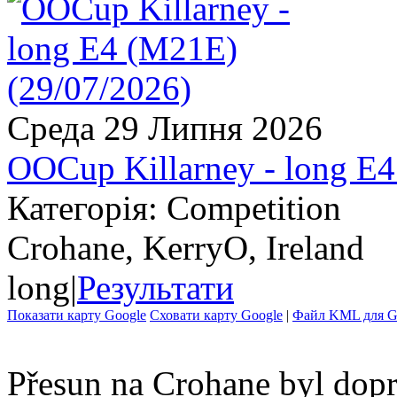
Среда 29 Липня 2026
OOCup Killarney - long E
Категорія: Competition
Crohane, KerryO, Ireland
long
|
Результати
Показати карту Google
Сховати карту Google
|
Файл KML для Go
Přesun na Crohane byl dopr