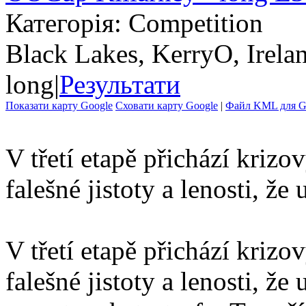
Категорія: Competition
Black Lakes, KerryO, Irela
long
|
Результати
Показати карту Google
Сховати карту Google
|
Файл KML для Go
V třetí etapě přichází krizov
falešné jistoty a lenosti, že
V třetí etapě přichází krizov
falešné jistoty a lenosti, ž