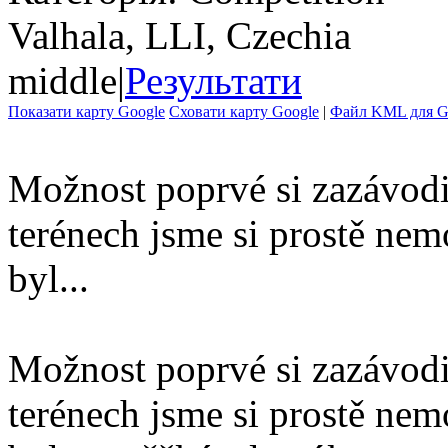
Valhala, LLI, Czechia
middle
|
Результати
Показати карту Google
Сховати карту Google
|
Файл KML для Go
Možnost poprvé si zazávodi
terénech jsme si prostě nemo
byl...
Možnost poprvé si zazávodi
terénech jsme si prostě nemo