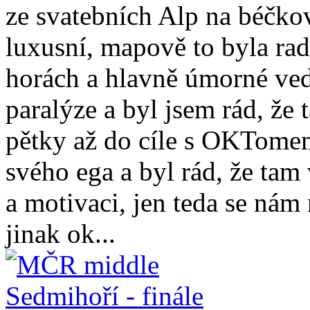
ze svatebních Alp na béčko
luxusní, mapově to byla rad
horách a hlavně úmorné vedr
paralýze a byl jsem rád, že
pětky až do cíle s OKTomem
svého ega a byl rád, že ta
a motivaci, jen teda se nám
jinak ok...