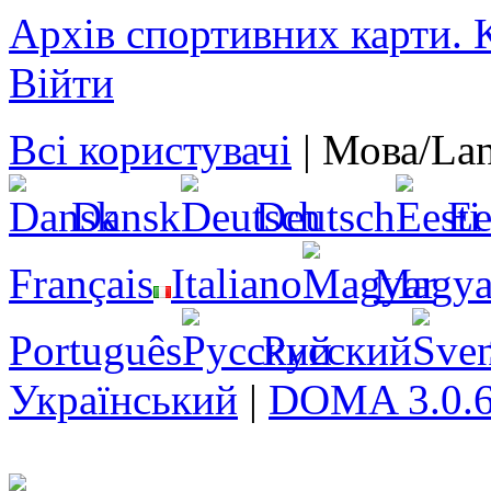
Архів спортивних карти. К
Війти
Всі користувачі
|
Мова/Lan
Dansk
Deutsch
Ee
Français
Italiano
Magya
Português
Русский
Український
|
DOMA 3.0.