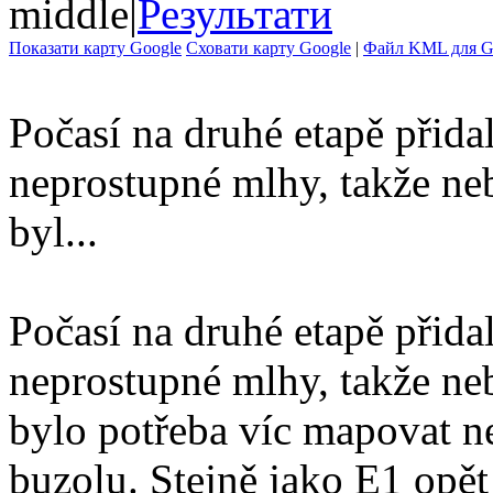
middle
|
Результати
Показати карту Google
Сховати карту Google
|
Файл KML для Go
Počasí na druhé etapě přida
neprostupné mlhy, takže ne
byl...
Počasí na druhé etapě přida
neprostupné mlhy, takže ne
bylo potřeba víc mapovat ne
buzolu. Stejně jako E1 opět