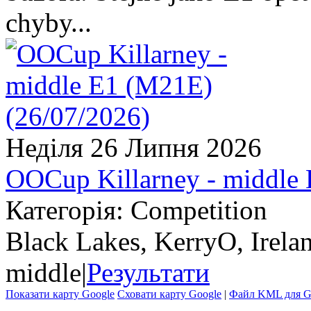
chyby...
Неділя 26 Липня 2026
OOCup Killarney - middle
Категорія: Competition
Black Lakes, KerryO, Irela
middle
|
Результати
Показати карту Google
Сховати карту Google
|
Файл KML для Go