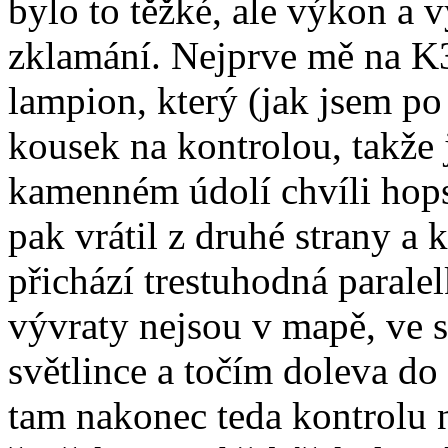
bylo to těžké, ale výkon a 
zklamání. Nejprve mě na K3
lampion, který (jak jsem po c
kousek na kontrolou, takž
kamenném údolí chvíli hop
pak vrátil z druhé strany a 
přichází trestuhodná paralel
vývraty nejsou v mapě, ve s
světlince a točím doleva do
tam nakonec teda kontrolu