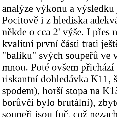
analýze výkonu a výsledku j
Pocitově i z hlediska adekv
někde o cca 2' výše. I přes 
kvalitní první části trati je
"balíku" svých soupeřů ve v
mnou. Poté ovšem přichází sl
riskantní dohledávka K11, š
spodem), horší stopa na K15
borůvčí bylo brutální), zby
soupeři jsou fuč, což nezac