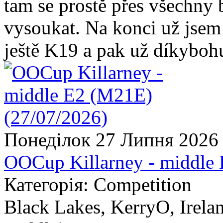
tam se prostě přes všechny 
vysoukat. Na konci už jsem 
ještě K19 a pak už díkybohu
Понеділок 27 Липня 2026
OOCup Killarney - middle
Категорія: Competition
Black Lakes, KerryO, Irela