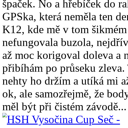
špaček. No a hřebíček do ra
GPSka, která neměla ten de
K12, kde mě v tom šikmém 
nefungovala buzola, nejdří
až moc korigoval doleva a 
přibíhám po průseku zleva
nehty ho držím a utíká mi 
ok, ale samozřejmě, že body
měl být při čistém závodě...