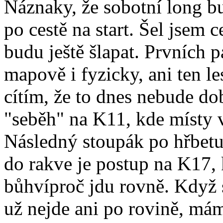
Náznaky, že sobotní long bu
po cestě na start. Šel jsem 
budu ještě šlapat. Prvních p
mapově i fyzicky, ani ten le
cítím, že to dnes nebude do
"seběh" na K11, kde místy v 
Následný stoupák po hřbetu 
do rakve je postup na K17,
bůhvíproč jdu rovně. Když 
už nejde ani po rovině, má