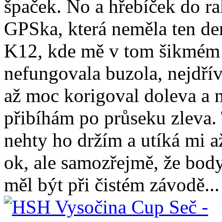
špaček. No a hřebíček do ra
GPSka, která neměla ten de
K12, kde mě v tom šikmém 
nefungovala buzola, nejdří
až moc korigoval doleva a 
přibíhám po průseku zleva
nehty ho držím a utíká mi 
ok, ale samozřejmě, že body
měl být při čistém závodě...