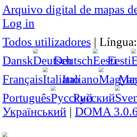
Arquivo digital de mapas d
Log in
Todos utilizadores
|
Língua
Dansk
Deutsch
Eesti
Français
Italiano
Ma
Português
Русский
Український
|
DOMA 3.0.