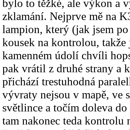
bylo to těžké, ale výkon a 
zklamání. Nejprve mě na K3
lampion, který (jak jsem po c
kousek na kontrolou, takž
kamenném údolí chvíli hop
pak vrátil z druhé strany a 
přichází trestuhodná paralel
vývraty nejsou v mapě, ve s
světlince a točím doleva do
tam nakonec teda kontrolu