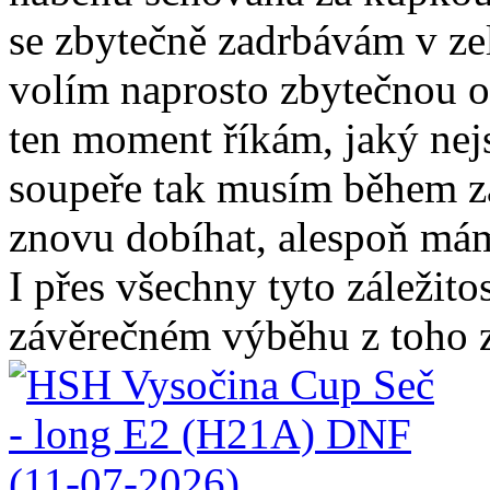
se zbytečně zadrbávám v ze
volím naprosto zbytečnou o
ten moment říkám, jaký nej
soupeře tak musím během z
znovu dobíhat, alespoň mám
I přes všechny tyto záležito
závěrečném výběhu z toho z