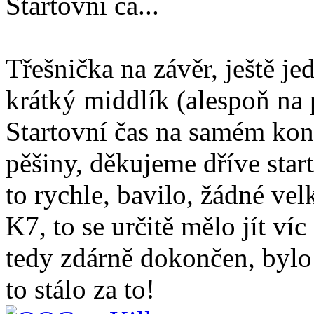
Startovní ča...
Třešnička na závěr, ještě j
krátký middlík (alespoň n
Startovní čas na samém kon
pěšiny, děkujeme dříve star
to rychle, bavilo, žádné ve
K7, to se určitě mělo jít v
tedy zdárně dokončen, bylo 
to stálo za to!