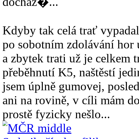
docház�...
Kdyby tak celá trať vypadala
po sobotním zdolávání hor 
a zbytek trati už je celkem t
přeběhnutí K5, naštěstí jed
jsem úplně gumovej, posled
ani na rovině, v cíli mám d
prostě fyzicky nešlo...