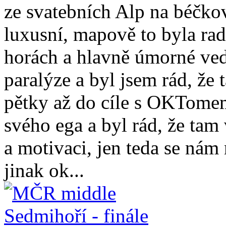
ze svatebních Alp na béčko
luxusní, mapově to byla rad
horách a hlavně úmorné vedr
paralýze a byl jsem rád, že
pětky až do cíle s OKTomem
svého ega a byl rád, že ta
a motivaci, jen teda se nám
jinak ok...