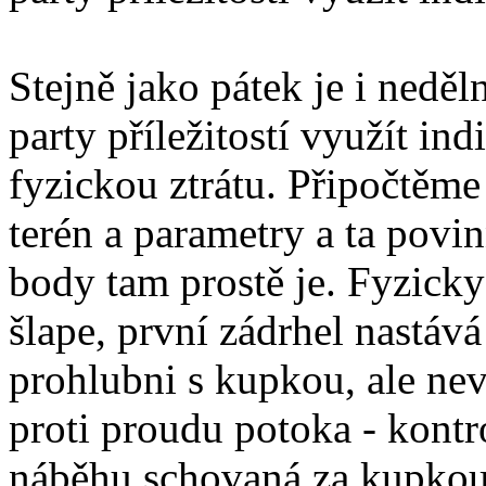
Stejně jako pátek je i nedě
party příležitostí využít ind
fyzickou ztrátu. Připočtěme
terén a parametry a ta povi
body tam prostě je. Fyzicky
šlape, první zádrhel nastáv
prohlubni s kupkou, ale nev
proti proudu potoka - kont
náběhu schovaná za kupkou.