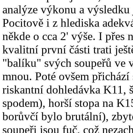
analýze výkonu a výsledku j
Pocitově i z hlediska adekv
někde o cca 2' výše. I přes 
kvalitní první části trati je
"balíku" svých soupeřů ve v
mnou. Poté ovšem přichází sl
riskantní dohledávka K11, š
spodem), horší stopa na K15
borůvčí bylo brutální), zby
soupeři jsou fuč, což nezac