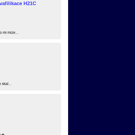
vafilikace H21C
o mi mize...
skal...
k�...