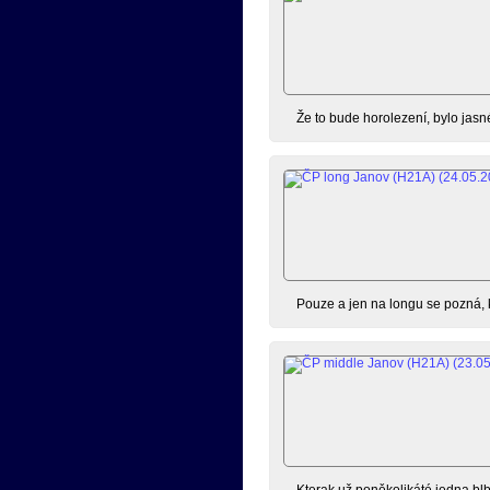
Že to bude horolezení, bylo jasn
Pouze a jen na longu se pozná, k
Kterak už poněkolikáté jedna bl