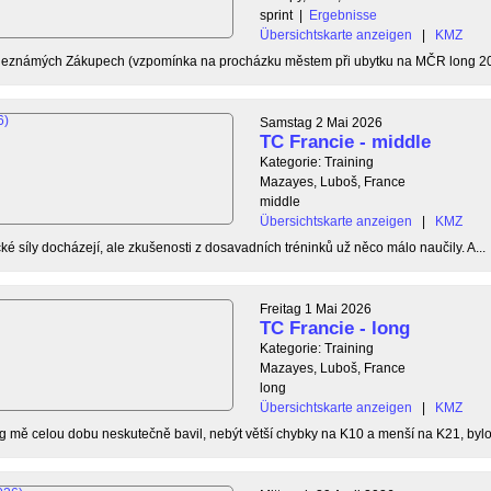
sprint
|
Ergebnisse
Übersichtskarte anzeigen
|
KMZ
 neznámých Zákupech (vzpomínka na procházku městem při ubytku na MČR long 20
Samstag 2 Mai 2026
TC Francie - middle
Kategorie: Training
Mazayes, Luboš, France
middle
Übersichtskarte anzeigen
|
KMZ
ké síly docházejí, ale zkušenosti z dosavadních tréninků už něco málo naučily. A...
Freitag 1 Mai 2026
TC Francie - long
Kategorie: Training
Mazayes, Luboš, France
long
Übersichtskarte anzeigen
|
KMZ
g mě celou dobu neskutečně bavil, nebýt větší chybky na K10 a menší na K21, bylo 