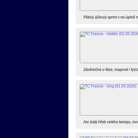
Pěkný áčkový sprint v ne úplně
Závěrečná o-fáze, mapové i fyzic
Asi zlatý hřeb celého kempu, lon