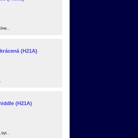
íme...
zkrácená (H21A)
.
middle (H21A)
byl...