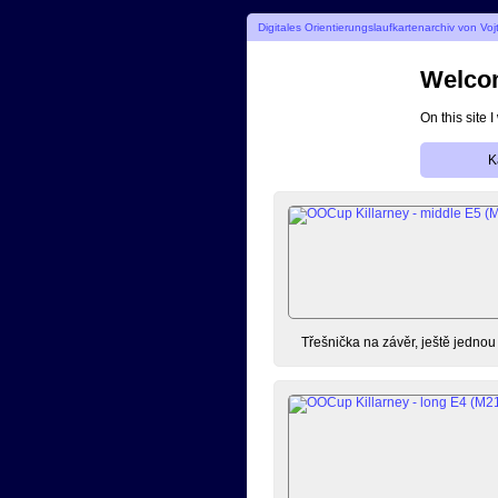
Digitales Orientierungslaufkartenarchiv von Vo
Welcom
On this site 
K
Třešnička na závěr, ještě jedno