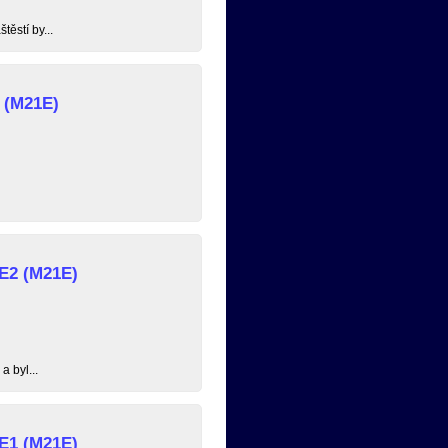
ěstí by...
 (M21E)
 E2 (M21E)
 byl...
 E1 (M21E)