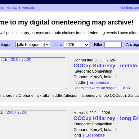
jtech Netuka
|
Anmelden
Alle Benutze
e to my digital orienteering map archive!
I will publish maps, courses and route choices from orienteering events I have atten
ategorie:
Jahr:
Filter:
Anzeig
Donnerstag 30 Juli 2026
OOCup Killarney - middle
Kategorie: Competition
Crohane, KerryO, Ireland
middle
|
Ergebnisse
Übersichtskarte anzeigen
|
KMZ
u nahoru na Crohane na krátký middlík (alespoň na poměry tohoto OOCupu). Startovn
Mittwoch 29 Juli 2026
OOCup Killarney - long E4
Kategorie: Competition
Crohane, KerryO, Ireland
long
|
Ergebnisse