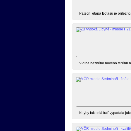
Páteční etapa Botasu je příležit
Vidina hezkého nového terénu ná
Kdyby tak celá trať vypadala jak