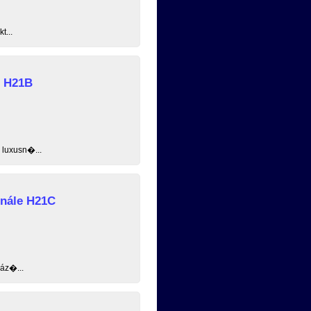
t...
e H21B
 luxusn�...
inále H21C
ház�...