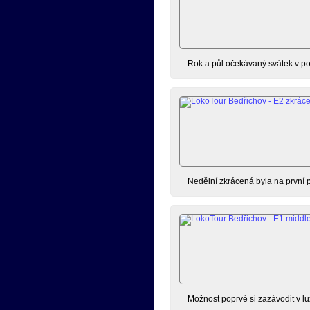
Rok a půl očekávaný svátek v po
Nedělní zkrácená byla na první p
Možnost poprvé si zazávodit v lu