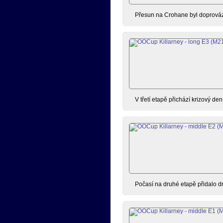
Přesun na Crohane byl doprováze
V třetí etapě přichází krizový den 
Počasí na druhé etapě přidalo dr