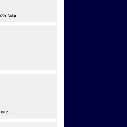
22). Dal�...
by to...