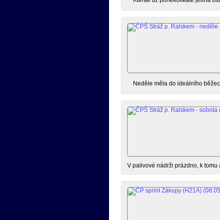
Neděle měla do ideálního běžeck
V palivové nádrži prázdno, k tomu 