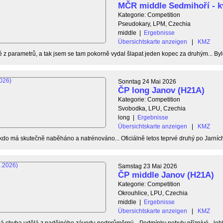
MČR middle Sedmihoří - k
Kategorie: Competition
Pseudokary, LPM, Czechia
middle
|
Ergebnisse
Übersichtskarte anzeigen
|
KMZ
é z parametrů, a tak jsem se tam pokorně vydal šlapat jeden kopec za druhým... Byl
Sonntag 24 Mai 2026
ČP long Janov (H21A)
Kategorie: Competition
Svobodka, LPU, Czechia
long
|
Ergebnisse
Übersichtskarte anzeigen
|
KMZ
do má skutečně naběháno a natrénováno... Oficiálně letos teprvé druhý po Jarních 
Samstag 23 Mai 2026
ČP middle Janov (H21A)
Kategorie: Competition
Okrouhlice, LPU, Czechia
middle
|
Ergebnisse
Übersichtskarte anzeigen
|
KMZ
bá chyba udělá z nadějného závodu podprůměrný... Podmínky nebyly příznívé - leh