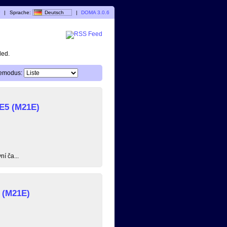
r
|
Sprache:
Deutsch
|
DOMA 3.0.6
ded.
emodus:
 E5 (M21E)
í ča...
 (M21E)