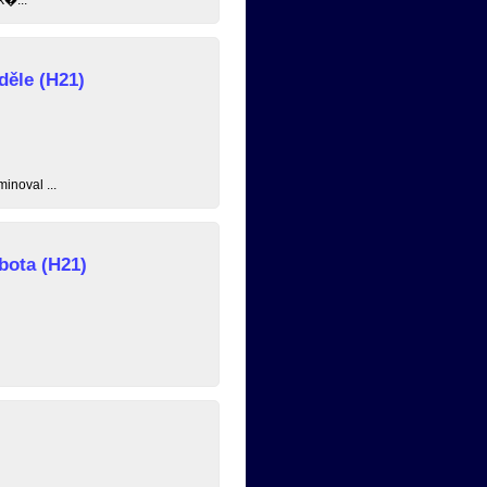
děle (H21)
inoval ...
bota (H21)