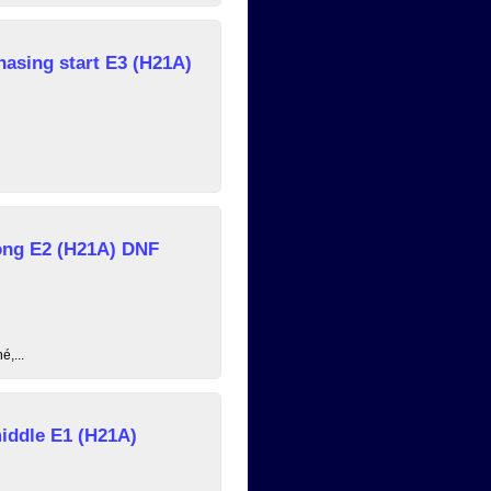
asing start E3 (H21A)
ong E2 (H21A) DNF
é,...
iddle E1 (H21A)