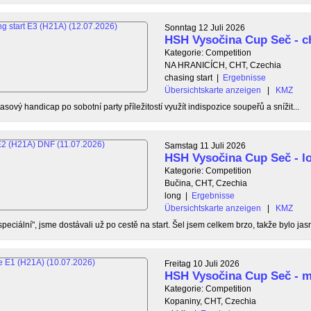
Sonntag 12 Juli 2026
HSH Vysočina Cup Seč - ch
Kategorie: Competition
NA HRANICÍCH, CHT, Czechia
chasing start
|
Ergebnisse
Übersichtskarte anzeigen
|
KMZ
asový handicap po sobotní party příležitostí využít indispozice soupeřů a snížit...
Samstag 11 Juli 2026
HSH Vysočina Cup Seč - l
Kategorie: Competition
Bučina, CHT, Czechia
long
|
Ergebnisse
Übersichtskarte anzeigen
|
KMZ
eciální", jsme dostávali už po cestě na start. Šel jsem celkem brzo, takže bylo jasn
Freitag 10 Juli 2026
HSH Vysočina Cup Seč - m
Kategorie: Competition
Kopaniny, CHT, Czechia