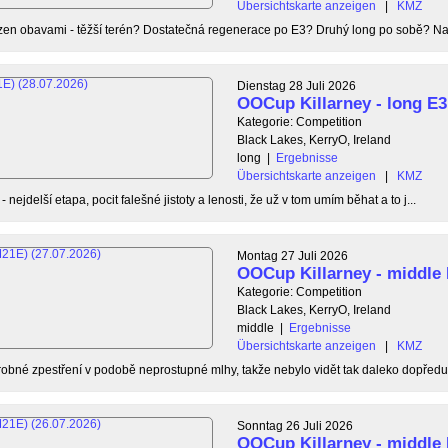
Übersichtskarte anzeigen
|
KMZ
n obavami - těžší terén? Dostatečná regenerace po E3? Druhý long po sobě? Našt
Dienstag 28 Juli 2026
OOCup Killarney - long E3
Kategorie: Competition
Black Lakes, KerryO, Ireland
long
|
Ergebnisse
Übersichtskarte anzeigen
|
KMZ
- nejdelší etapa, pocit falešné jistoty a lenosti, že už v tom umím běhat a to j...
Montag 27 Juli 2026
OOCup Killarney - middle
Kategorie: Competition
Black Lakes, KerryO, Ireland
middle
|
Ergebnisse
Übersichtskarte anzeigen
|
KMZ
obné zpestření v podobě neprostupné mlhy, takže nebylo vidět tak daleko dopředu a
Sonntag 26 Juli 2026
OOCup Killarney - middle