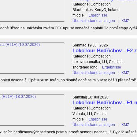
Kategorie: Competition
Black Lakes, KerryO, Ireland
middle
|
Ergebnisse
Übersichtskarte anzeigen
|
KMZ
době účasti na unikátním irském OOCupu se konečně naplnil! Do první etapy vyráž
Sonntag 19 Juli 2026
LokoTour Bedřichov - E2 
Kategorie: Competition
Lexova památka, LLI, Czechia
shortened long
|
Ergebnisse
Übersichtskarte anzeigen
|
KMZ
ohled dokonalá. Opět luxusní terén, po dlouhé době se mi v lese běží i přes nároč..
Samstag 18 Juli 2026
LokoTour Bedřichov - E1 
Kategorie: Competition
Valhala, LLI, Czechia
middle
|
Ergebnisse
Übersichtskarte anzeigen
|
KMZ
xusních bedřichovských terénech jsme si prostě nemohli nechat ujít. Bylo to krásné, 