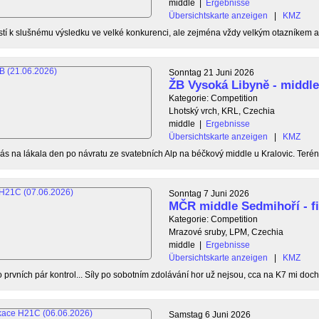
middle
|
Ergebnisse
Übersichtskarte anzeigen
|
KMZ
ostí k slušnému výsledku ve velké konkurenci, ale zejména vždy velkým otazníkem ak
Sonntag 21 Juni 2026
ŽB Vysoká Libyně - middl
Kategorie: Competition
Lhotský vrch, KRL, Czechia
middle
|
Ergebnisse
Übersichtskarte anzeigen
|
KMZ
s na lákala den po návratu ze svatebních Alp na béčkový middle u Kralovic. Terén
Sonntag 7 Juni 2026
MČR middle Sedmihoří - f
Kategorie: Competition
Mrazové sruby, LPM, Czechia
middle
|
Ergebnisse
Übersichtskarte anzeigen
|
KMZ
o prvních pár kontrol... Síly po sobotním zdolávání hor už nejsou, cca na K7 mi doc
Samstag 6 Juni 2026