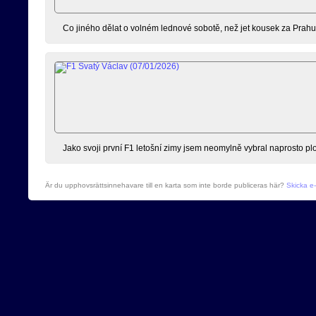
Co jiného dělat o volném lednové sobotě, než jet kousek za Prahu 
Jako svoji první F1 letošní zimy jsem neomylně vybral naprosto pl
Är du upphovsrättsinnehavare till en karta som inte borde publiceras här?
Skicka e