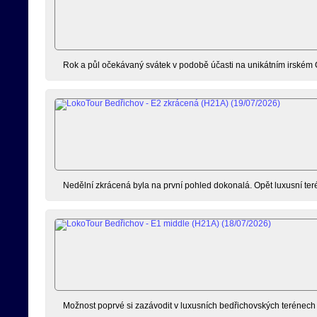
Rok a půl očekávaný svátek v podobě účasti na unikátním irském 
Nedělní zkrácená byla na první pohled dokonalá. Opět luxusní terén
Možnost poprvé si zazávodit v luxusních bedřichovských terénech js