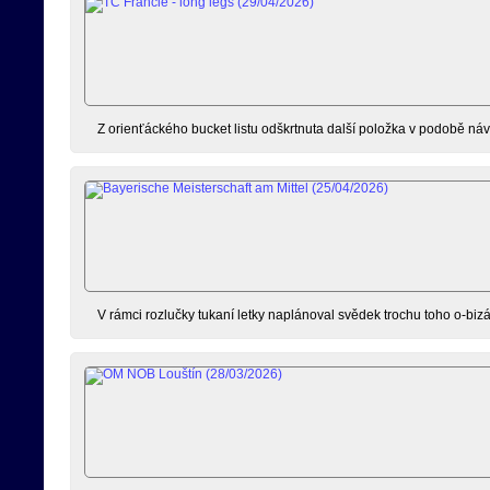
Z orienťáckého bucket listu odškrtnuta další položka v podobě náv
V rámci rozlučky tukaní letky naplánoval svědek trochu toho o-