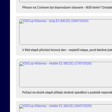
Přesun na Crohane byl doprovázen obavami - těžší terén? Dostate
V třetí etapě přichází krizový den - nejdelší etapa, pocit falešné jist
Počasí na druhé etapě přidalo drobné zpestření v podobě neprostu