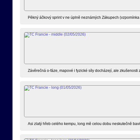
Pěkný áčkový sprint v ne úplně neznámých Zákupech (vzpomínka 
Závěrečná o-fáze, mapové i fyzické síly docházejí, ale zkušenosti 
Asi zlatý hřeb celého kempu, long mě celou dobu neskutečně bavil,