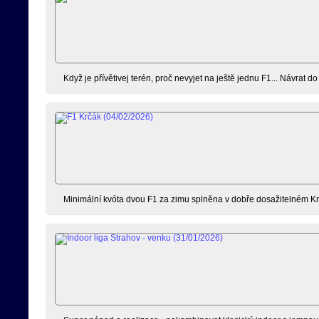
Když je přívětivej terén, proč nevyjet na ještě jednu F1... Návrat 
Minimální kvóta dvou F1 za zimu splněna v dobře dosažitelném Krč