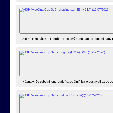
Stejně jako pátek je i nedělní botasový handicap po sobotní party pří
Náznaky, že sobotní long bude "speciální", jsme dostávali už po ces