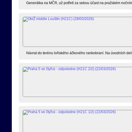
Generálka na MČR, už potřetí za sebou účast na pražském nočním 
Návrat do terénu loňského áčkového rankobraní. Na úvodních delší