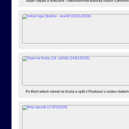
Super nápad a realizace - nakombinovat klasický indoor s jemnou m
Po třech letech návrat na Kozla a opět v Posázaví s cestou vlakem n