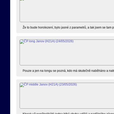
Že to bude horolezení, bylo jasné z parametrů, a tak jsem se tam p
Pouze a jen na longu se pozná, kdo má skutečně naběháno a natréno
Kterak už poněkolikáté jedna blbá chyba udělá z nadějného závod