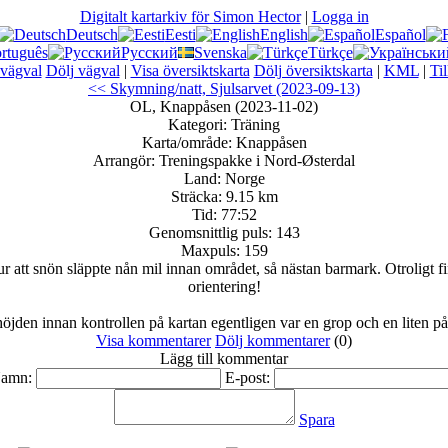
Digitalt kartarkiv för Simon Hector
|
Logga in
Deutsch
Eesti
English
Español
rtuguês
Русский
Svenska
Türkçe
 vägval
Dölj vägval
|
Visa översiktskarta
Dölj översiktskarta
|
KML
|
Ti
<< Skymning/natt, Sjulsarvet (2023-09-13)
OL, Knappåsen (2023-11-02)
Kategori:
Träning
Karta/område:
Knappåsen
Arrangör:
Treningspakke i Nord-Østerdal
Land:
Norge
Sträcka:
9.15 km
Tid:
77:52
Genomsnittlig puls:
143
Maxpuls:
159
ur att snön släppte nån mil innan området, så nästan barmark. Otroligt f
orientering!
öjden innan kontrollen på kartan egentligen var en grop och en liten på
Visa kommentarer
Dölj kommentarer
(
0
)
Lägg till kommentar
amn:
E-post:
Spara