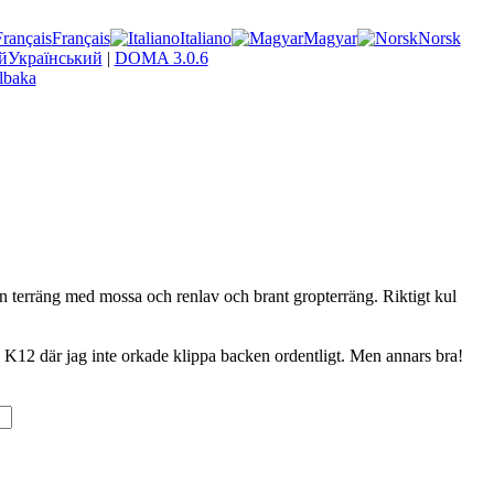
Français
Italiano
Magyar
Norsk
Український
|
DOMA 3.0.6
llbaka
in terräng med mossa och renlav och brant gropterräng. Riktigt kul
 K12 där jag inte orkade klippa backen ordentligt. Men annars bra!