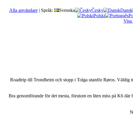
Alla användare
|
Språk:
Svenska
Česky
Dansk
Polski
Po
Visa
Roadtrip till Trondheim och stopp i Tolga utanför Røros. Väldig t
Bra genomförande för det mesta, förutom en liten miss på K6 där h
N