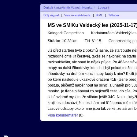
Digitalt kartarkiv för Vojtech Netuka
|
Logga in
Dölj vägval
|
Visa översiktskarta
|
KML
|
Tillbaka
MS ve SMIKu Valdecký les (2025-11-17
Kategori:
Competition
Karta/område:
Valdecký les
Sträcka:
10.28 km
Tid:
61:15
Genomsnittlig pu
Již před startem bylo z pokynů jasné, že start bude n
rozhodně chtěl jít čerstvej, takže se nakonec na start
rozkoukávám, ale snad to nějak půjde. Po 48A nastává d
mapy na další tříbodovky, kde chci být pokud možno c
tříbodovky na druhém konci mapy, kudy k nim? K cíli jí
po které následuje ukázkové oražení 41B (těsně před)
postup, přičemž naběhnout na silnici a uhánět pro 53B 
mnoho, je třeba plánovat co nejkratší cestu do cíle. 
si bůhvíproč myslím, že stíhám ještě 34C. No co, když
kraji lesa dochází, že nestíhám ani 61', berou mě mr
časové odstupy okolo mne jsou tak velké, že asi ani be
Visa kommentarer
(
0
)