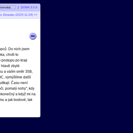
Svenska
|
DOMA 3.0.6
e Zbraslav (2025-11-29) >>
kopců. Do nich jsem
a, chvíli to
o postupu po kraji
 hlavě zbylé
žku a valím směr 35B,
3C, vymýšlíme další
utíkají. Času není
oči, pomalý nohy", kdy
nekonečný a když mi na
mu a jak bodové, tak