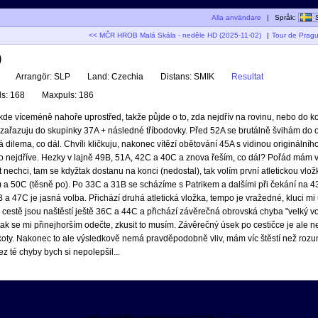
Alla användare
|
Språk:
<< MČR HROB Malá Skála - neděle HD (2025-11-02)
|
Tour de Pragu
)
Arrangör:
SLP
Land:
Czechia
Distans:
SMIK
Resultat
ls:
168
Maxpuls:
186
ěkde víceméně nahoře uprostřed, takže půjde o to, zda nejdřív na rovinu, nebo do 
u zařazuju do skupinky 37A + následné tříbodovky. Před 52A se brutálně švihám do ok
ilema, co dál. Chvíli kličkuju, nakonec vítězí obětování 45A s vidinou originálníh
o nejdříve. Hezky v lajně 49B, 51A, 42C a 40C a znova řeším, co dál? Pořád mám v
t nechci, tam se kdyžtak dostanu na konci (nedostal), tak volím první atletickou vlo
 a 50C (těsně po). Po 33C a 31B se scházíme s Patrikem a dalšími při čekání na 4
a 47C je jasná volba. Přichází druhá atletická vložka, tempo je vražedné, kluci mi 
Po cestě jsou naštěstí ještě 36C a 44C a přichází závěrečná obrovská chyba "velký v
tak se mi přinejhorším odečte, zkusit to musím. Závěrečný úsek po cestičce je ale 
ákoty. Nakonec to ale výsledkově nemá pravděpodobně vliv, mám víc štěstí než rozu
z té chyby bych si nepolepšil...