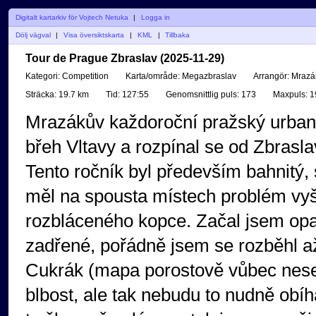
Digitalt kartarkiv för Vojtech Netuka
|
Logga in
Dölj vägval
|
Visa översiktskarta
|
KML
|
Tillbaka
Tour de Prague Zbraslav (2025-11-29)
Kategori:
Competition
Karta/område:
Megazbraslav
Arrangör:
Mrazá
Sträcka:
19.7 km
Tid:
127:55
Genomsnittlig puls:
173
Maxpuls:
1
Mrazákův každoroční pražský urban (
břeh Vltavy a rozpínal se od Zbraslav
Tento ročník byl především bahnitý, 
měl na spousta místech problém vyšk
rozbláceného kopce. Začal jsem opat
zadřené, pořádně jsem se rozběhl až
Cukrák (mapa porostově vůbec nesed
blbost, ale tak nebudu to nudně obíha