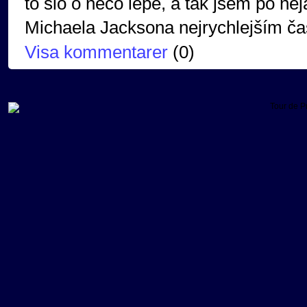
to šlo o něco lépe, a tak jsem po n
Michaela Jacksona nejrychlejším ča
Visa kommentarer
(
0
)