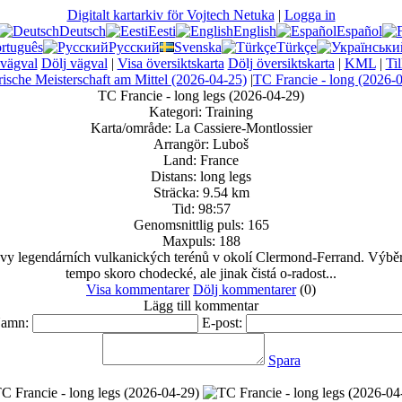
Digitalt kartarkiv för Vojtech Netuka
|
Logga in
Deutsch
Eesti
English
Español
rtuguês
Русский
Svenska
Türkçe
 vägval
Dölj vägval
|
Visa översiktskarta
Dölj översiktskarta
|
KML
|
Ti
ische Meisterschaft am Mittel (2026-04-25)
|
TC Francie - long (2026-
TC Francie - long legs (2026-04-29)
Kategori:
Training
Karta/område:
La Cassiere-Montlossier
Arrangör:
Luboš
Land:
France
Distans:
long legs
Sträcka:
9.54 km
Tid:
98:57
Genomsnittlig puls:
165
Maxpuls:
188
ěvy legendárních vulkanických terénů v okolí Clermond-Ferrand. Výběr
tempo skoro chodecké, ale jinak čistá o-radost...
Visa kommentarer
Dölj kommentarer
(
0
)
Lägg till kommentar
amn:
E-post:
Spara