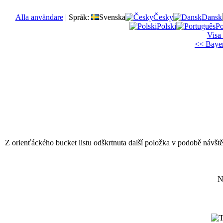
Alla användare
|
Språk:
Svenska
Česky
Dansk
Polski
Po
Visa
<< Bayer
Z orienťáckého bucket listu odškrtnuta další položka v podobě návšt
N