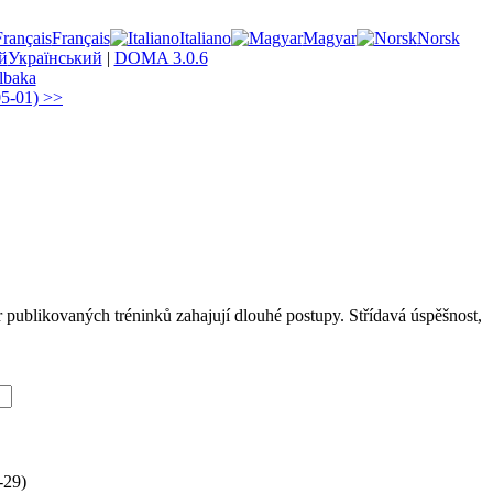
Français
Italiano
Magyar
Norsk
Український
|
DOMA 3.0.6
llbaka
05-01) >>
 publikovaných tréninků zahajují dlouhé postupy. Střídavá úspěšnost,