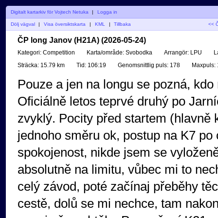
Digitalt kartarkiv för Vojtech Netuka
|
Logga in
Dölj vägval
|
Visa översiktskarta
|
KML
|
Tillbaka
<< Č
ČP long Janov (H21A) (2026-05-24)
Kategori:
Competition
Karta/område:
Svobodka
Arrangör:
LPU
L
Sträcka:
15.79 km
Tid:
106:19
Genomsnittlig puls:
178
Maxpuls:
Pouze a jen na longu se pozná, kdo
Oficiálně letos teprvé druhý po Jarní
zvyklý. Pocity před startem (hlavně
jednoho směru ok, postup na K7 po c
spokojenost, nikde jsem se vyloženě
absolutně na limitu, vůbec mi to nec
celý závod, poté začínaj přeběhy těc
cestě, dolů se mi nechce, tam nakon