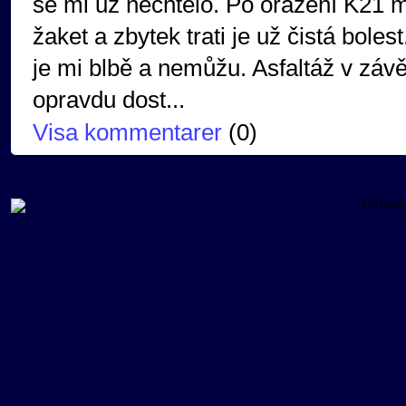
se mi už nechtělo. Po oražení K21 m
žaket a zbytek trati je už čistá boles
je mi blbě a nemůžu. Asfaltáž v záv
opravdu dost...
Visa kommentarer
(
0
)