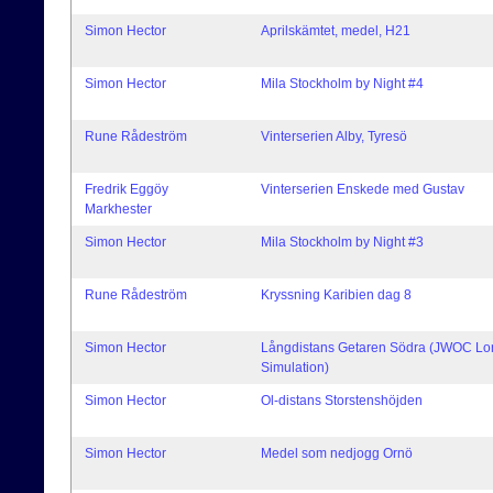
Simon Hector
Aprilskämtet, medel, H21
Simon Hector
Mila Stockholm by Night #4
Rune Rådeström
Vinterserien Alby, Tyresö
Fredrik Eggöy
Vinterserien Enskede med Gustav
Markhester
Simon Hector
Mila Stockholm by Night #3
Rune Rådeström
Kryssning Karibien dag 8
Simon Hector
Långdistans Getaren Södra (JWOC Lo
Simulation)
Simon Hector
Ol-distans Storstenshöjden
Simon Hector
Medel som nedjogg Ornö