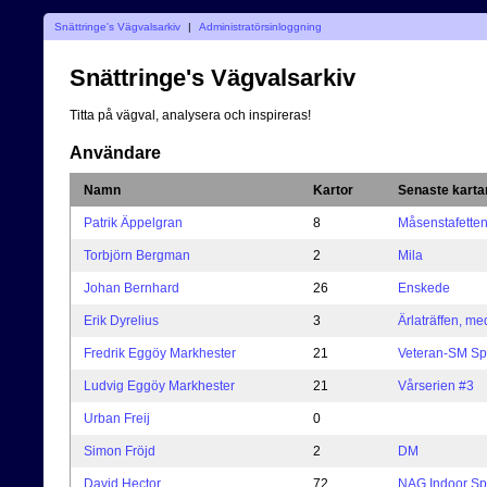
Snättringe's Vägvalsarkiv
|
Administratörsinloggning
Snättringe's Vägvalsarkiv
Titta på vägval, analysera och inspireras!
Användare
Namn
Kartor
Senaste karta
Patrik Äppelgran
8
Måsenstafette
Torbjörn Bergman
2
Mila
Johan Bernhard
26
Enskede
Erik Dyrelius
3
Ärlaträffen, me
Fredrik Eggöy Markhester
21
Veteran-SM Spr
Ludvig Eggöy Markhester
21
Vårserien #3
Urban Freij
0
Simon Fröjd
2
DM
David Hector
72
NAG Indoor Spr