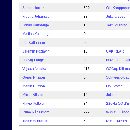
Simon Hector
520
OL, Knappåse
Fredric Johansson
38
Jukola 2026
Jonas Kallhauge
1
Teknikträning B
Mattias Kallhauge
0
Per Kallhauge
0
Valentin Koziavin
13
CAKIRLAR
Ludvig Lange
3
Novembertävli
Vojtech Netuka
413
OOCup Killarn
Göran Nilsson
6
Schweiz 6-dag
Martin Nilsson
6
DM Stafett
Micke Nilsson
14
Jukola
Flavio Poltéra
34
22evla CO d'E
Rune Rådeström
299
WMOC, Långd A
Tiemo Schramm
5
MYC - Medel