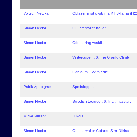
Vojtech Netuka
Oblastní mistrovství na KT Sklárna (H
Simon Hector
OL-intervaller Källan
Simon Hector
Orientering Asaklitt
Simon Hector
Vintercupen #6, The Granlo Climb
Simon Hector
Contours + 2x middle
Patrik Äppelgran
Spettaloppet
Simon Hector
Swedish League #6, final, masstart
Micke Nilsson
Jukola
Simon Hector
OL-intervaller Getaren S m. Niklas