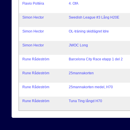
Flavio Poltéra
4. OfA
Simon Hector
Swedish League #3 Lång H20E
Simon Hector
OL-träning skidlägret Idre
Simon Hector
JWOC Long
Rune Rådeström
Barcelona City Race etapp 1 del 2
Rune Rådeström
25mannakorten
Rune Rådeström
25mannakorten medel, H70
Rune Rådeström
Tuna Ting långd H70